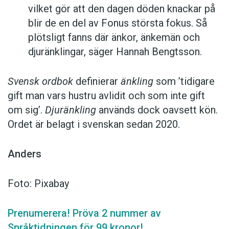
vilket gör att den dagen döden knackar på
blir de en del av Fonus största fokus. Så
plötsligt fanns där änkor, änkemän och
djuränklingar, säger Hannah Bengtsson.
Svensk ordbok
definierar
änkling
som ’tidigare
gift man vars hustru av­lidit och som inte gift
om sig’.
Djuränkling
används dock oavsett kön.
Ordet är belagt i svenskan sedan 2020.
Anders
Foto: Pixabay
Prenumerera! Pröva 2 nummer av
Språktidningen för 99 kronor!