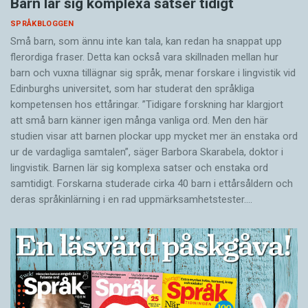
Barn lär sig komplexa satser tidigt
SPRÅKBLOGGEN
Små barn, som ännu inte kan tala, kan redan ha snappat upp
flerordiga fraser. Detta kan också vara skillnaden mellan hur
barn och vuxna tillägnar sig språk, menar forskare i lingvistik vid
Edinburghs universitet, som har studerat den språkliga
kompetensen hos ettåringar. ”Tidigare forskning har klargjort
att små barn känner igen många vanliga ord. Men den här
studien visar att barnen plockar upp mycket mer än enstaka ord
ur de vardagliga samtalen”, säger Barbora Skarabela, doktor i
lingvistik. Barnen lär sig komplexa satser och enstaka ord
samtidigt. Forskarna studerade cirka 40 barn i ettårsåldern och
deras språkinlärning i en rad uppmärksamhetstester.…