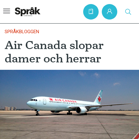
SPRÅKBLOGGEN
Air Canada slopar
Hem
damer och herrar
Artiklar
Krönikor
Språkfrågor
Skrivtips
Bokrecensioner
Kviss
Podden