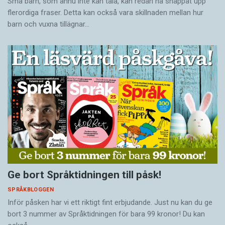
Små barn, som ännu inte kan tala, kan redan ha snappat upp
flerordiga fraser. Detta kan också vara skillnaden mellan hur
barn och vuxna tillägnar…
Ge bort Språktidningen till påsk!
SPRÅKBLOGGEN
Inför påsken har vi ett riktigt fint erbjudande. Just nu kan du ge
bort 3 nummer av Språktidningen för bara 99 kronor! Du kan