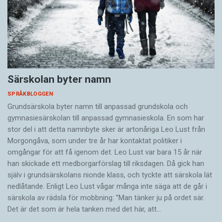
Särskolan byter namn
SPRÅKBLOGGEN
Grundsärskola byter namn till anpassad grundskola och
gymnasiesärskolan till anpassad gymnasieskola. En som har
stor del i att detta namnbyte sker är artonåriga Leo Lust från
Morgongåva, som under tre år har kontaktat politiker i
omgångar för att få igenom det. Leo Lust var bara 15 år när
han skickade ett medborgarförslag till riksdagen. Då gick han
själv i grundsärskolans nionde klass, och tyckte att särskola lät
nedlåtande. Enligt Leo Lust vågar många inte säga att de går i
särskola av rädsla för mobbning: ”Man tänker ju på ordet sär.
Det är det som är hela tanken med det här, att…