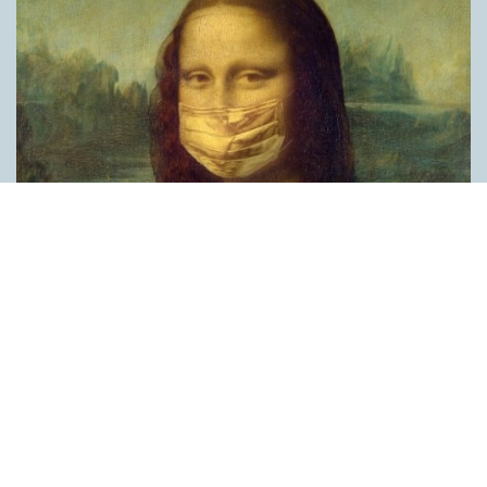
Covid, schmovid – rimmen som lättar upp i
pandemin
SPRÅKBLOGGEN
Corona, schmorona – covid, schmovid – pandemic,
schmandemic. Det kan se barnsligt ut, men den här sortens
lekfulla rim fyller en funktion, även bland vuxna. Det handlar om
reduplikationer, det vill säga när ett ord upprepas. I detta fall
inleder ett ”schm” eller ”shm” det upprepade ordet. ”Schm”-
rimmen kommer ursprungligen från jiddish, men har kommit att
användas mer allmänt i engelskan, särskilt i USA, bland annat