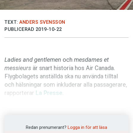
Anmäl till språkpolisen
Föreslå nyord
TEXT:
ANDERS SVENSSON
Annonsera
PUBLICERAD 2019-10-22
Prenumerera
Läs Språktidningen digitalt
Press
Ladies and gentlemen
och
mesdames et
messieurs
är snart historia hos Air Canada.
Flygbolagets anställda ska nu använda tilltal
och hälsningar som inkluderar alla passagerare,
rapporterar
La Presse
.
Kanadensiska medborgare fick tidigare i år
möjligheten att ange könet x i sina pass. En rad
nordamerikanska flygbolag har också börjat ge
Redan prenumerant?
Logga in för att läsa