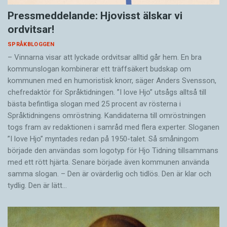
Pressmeddelande: Hjovisst älskar vi
ordvitsar!
SPRÅKBLOGGEN
– Vinnarna visar att lyckade ordvitsar alltid går hem. En bra
kommunslogan kombinerar ett träffsäkert budskap om
kommunen med en humoristisk knorr, säger Anders Svensson,
chefredaktör för Språktidningen. ”I love Hjo” utsågs alltså till
bästa befintliga slogan med 25 procent av rösterna i
Språktidningens omröstning. Kandidaterna till omröstningen
togs fram av redaktionen i samråd med flera experter. Sloganen
”I love Hjo” myntades redan på 1950-talet. Så småningom
började den användas som logotyp för Hjo Tidning tillsammans
med ett rött hjärta. Senare började även kommunen använda
samma slogan. – Den är ovärderlig och tidlös. Den är klar och
tydlig. Den är lätt…