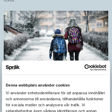
också…
Denna webbplats använder cookies
Särskolan byter namn
Vi använder enhetsidentifierare för att anpassa innehållet
SPRÅKBLOGGEN
och annonserna till användarna, tillhandahålla funktioner
Grundsärskola byter namn till anpassad grundskola och
för sociala medier och analysera vår trafik. Vi
gymnasiesärskolan till anpassad gymnasieskola. En som har
vidarebefordrar även sådana identifierare och annan
stor del i att detta namnbyte sker är artonåriga Leo Lust…