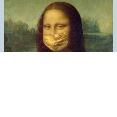
Covid, schmovid – rimmen som lättar upp i
pandemin
SPRÅKBLOGGEN
Corona, schmorona – covid, schmovid – pandemic,
schmandemic. Det kan se barnsligt ut, men den här sortens
lekfulla rim fyller en funktion, även bland vuxna. Det handlar om
reduplikationer, det vill säga när ett ord upprepas. I detta fall
inleder ett ”schm” eller ”shm” det upprepade ordet. ”Schm”-
rimmen kommer ursprungligen från jiddish, men har kommit att