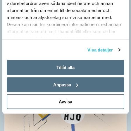
gymnasiesärskolan till anpassad gymnasieskola. En som har
vidarebefordrar även sådana identifierare och annan
stor del i att detta namnbyte sker är artonåriga Leo Lust…
information från din enhet till de sociala medier och
annons- och analysföretag som vi samarbetar med.
Dessa kan i sin tur kombinera informationen med annan
information som du har tillhandahållit eller som de har
samlat in när du har använt deras tjänster.
Visa detaljer
Tillåt alla
Anpassa
Avvisa