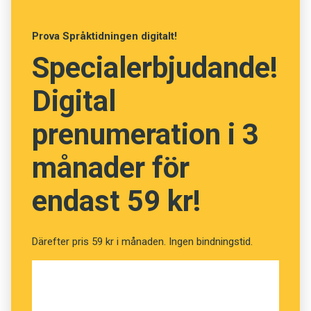
Karin Smirnoff kryddar med dialekt
Prova Språktidningen digitalt!
Specialerbjudande!
Sommarnumret börjar delas ut till
prenumeranter den 15 juni. Numret finns i butik
Digital
den 23 juni.
prenumeration i 3
Prenumerera! Pröva 2 nummer av
månader för
Språktidningen för 99 kronor!
endast 59 kr!
Det här innehållet kräver att du accepterar cookies.
Därefter pris 59 kr i månaden. Ingen bindningstid.
Hantera cookie-inställningar