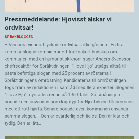
Pressmeddelande: Hjovisst älskar vi
ordvitsar!
SPRÅKBLOGGEN
– Vinnarna visar att lyckade ordvitsar alltid går hem. En bra
kommunslogan kombinerar ett träffsäkert budskap om
kommunen med en humoristisk knorr, säger Anders Svensson,
chefredaktör för Språktidningen. ”I love Hjo” utsågs alltså till
bästa befintliga slogan med 25 procent av rösterna i
Språktidningens omröstning. Kandidaterna till omröstningen
togs fram av redaktionen i samråd med flera experter. Sloganen
”I love Hjo” myntades redan på 1950-talet. Så småningom
började den användas som logotyp för Hjo Tidning tillsammans
med ett rött hjärta. Senare började även kommunen använda
samma slogan. – Den är ovärderlig och tidlös. Den är klar och
tydlig. Den är lätt…