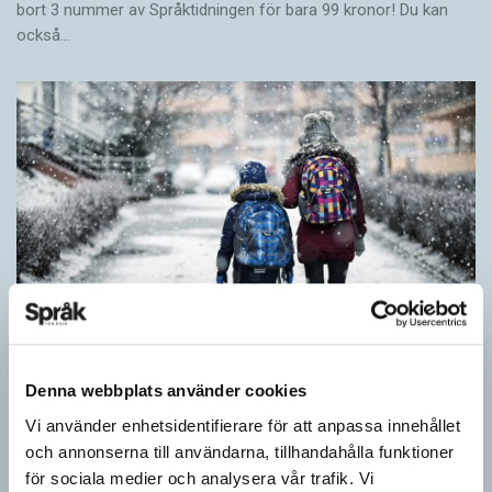
bort 3 nummer av Språktidningen för bara 99 kronor! Du kan
också…
Denna webbplats använder cookies
Särskolan byter namn
Vi använder enhetsidentifierare för att anpassa innehållet
SPRÅKBLOGGEN
och annonserna till användarna, tillhandahålla funktioner
Grundsärskola byter namn till anpassad grundskola och
för sociala medier och analysera vår trafik. Vi