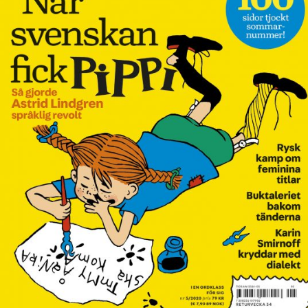
Anmäl till språkpolisen
Föreslå nyord
Annonsera
Prenumerera
Läs Språktidningen digitalt
Press