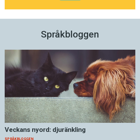
Språkbloggen
Veckans nyord: djuränkling
SPRÅKBLOGGEN