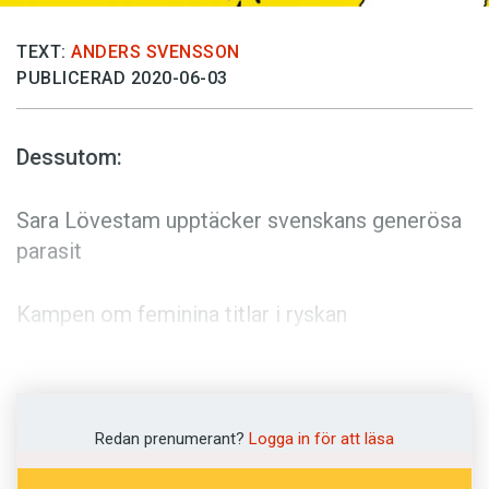
TEXT:
ANDERS SVENSSON
PUBLICERAD 2020-06-03
Dessutom:
Sara Lövestam upptäcker svenskans generösa
parasit
Kampen om feminina titlar i ryskan
Mikael Parkvall om nya och gamla knasformer i
språket
Redan prenumerant?
Logga in för att läsa
Konsten att övertyga som buktalare