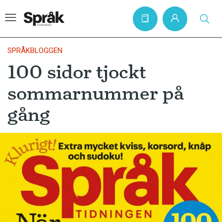
SPRÅKBLOGGEN
100 sidor tjockt
Hem
sommarnummer på
Artiklar
gång
Krönikor
Språkfrågor
Skrivtips
Bokrecensioner
Kviss
Podden