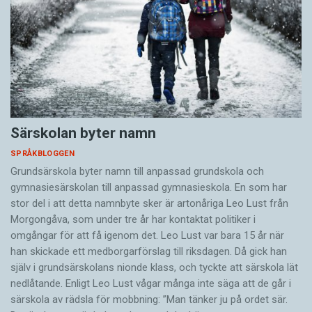
Särskolan byter namn
SPRÅKBLOGGEN
Grundsärskola byter namn till anpassad grundskola och
gymnasiesärskolan till anpassad gymnasieskola. En som har
stor del i att detta namnbyte sker är artonåriga Leo Lust från
Morgongåva, som under tre år har kontaktat politiker i
omgångar för att få igenom det. Leo Lust var bara 15 år när
han skickade ett medborgarförslag till riksdagen. Då gick han
själv i grundsärskolans nionde klass, och tyckte att särskola lät
nedlåtande. Enligt Leo Lust vågar många inte säga att de går i
särskola av rädsla för mobbning: ”Man tänker ju på ordet sär.