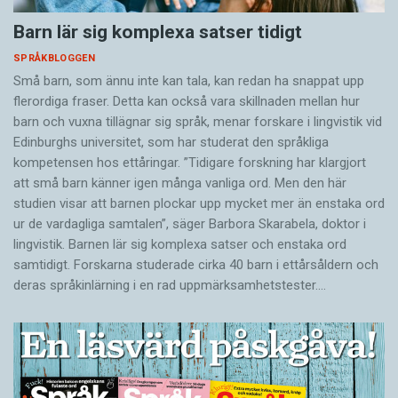
Barn lär sig komplexa satser tidigt
SPRÅKBLOGGEN
Små barn, som ännu inte kan tala, kan redan ha snappat upp
flerordiga fraser. Detta kan också vara skillnaden mellan hur
barn och vuxna tillägnar sig språk, menar forskare i lingvistik vid
Edinburghs universitet, som har studerat den språkliga
kompetensen hos ettåringar. ”Tidigare forskning har klargjort
att små barn känner igen många vanliga ord. Men den här
studien visar att barnen plockar upp mycket mer än enstaka ord
ur de vardagliga samtalen”, säger Barbora Skarabela, doktor i
lingvistik. Barnen lär sig komplexa satser och enstaka ord
samtidigt. Forskarna studerade cirka 40 barn i ettårsåldern och
deras språkinlärning i en rad uppmärksamhetstester.…