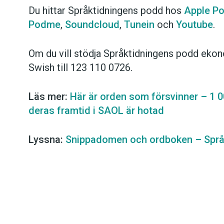
Du hittar Språktidningens podd hos
Apple P
Podme
,
Soundcloud
,
Tunein
och
Youtube
.
Om du vill stödja Språktidningens podd ekon
Swish till 123 110 0726.
Läs mer:
Här är orden som försvinner – 1 0
deras framtid i SAOL är hotad
Lyssna:
Snippadomen och ordboken – Språ