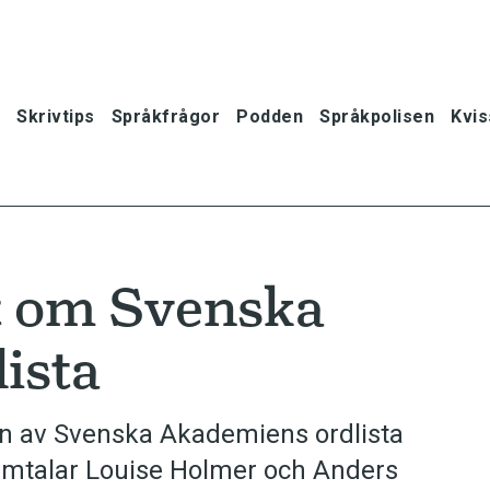
Skrivtips
Språkfrågor
Podden
Språkpolisen
Kvis
t om Svenska
ista
n av Svenska Akademiens ordlista
 samtalar Louise Holmer och Anders
oner