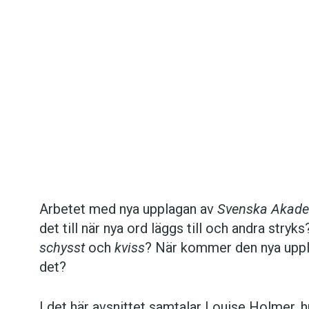
Det här innehållet kräver att du accepterar cookies.
Arbetet med nya upplagan av
Svenska Akade
det till när nya ord läggs till och andra stry
Hantera cookie-inställningar
schysst
och
kviss
? När kommer den nya uppla
det?
I det här avsnittet samtalar Louise Holmer,