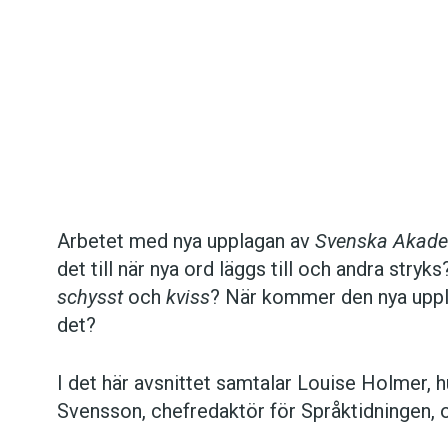
Det här innehållet kräver att du accepterar cookies.
Arbetet med nya upplagan av
Svenska Akade
det till när nya ord läggs till och andra stry
Hantera cookie-inställningar
schysst
och
kviss
? När kommer den nya uppla
det?
I det här avsnittet samtalar Louise Holmer,
Svensson, chefredaktör för Språktidningen, 