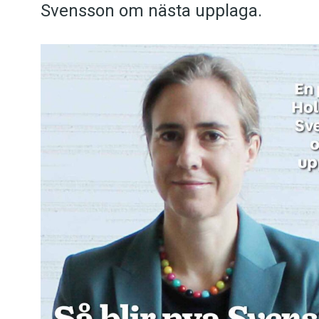
Svensson om nästa upplaga.
Kviss
Podden
Anmäl till 
Föreslå nyo
Annonsera
Prenumerer
Läs Språkti
Press