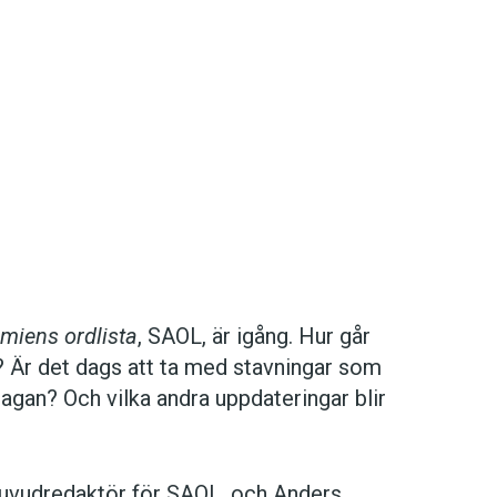
miens ordlista
, SAOL, är igång. Hur går
ks? Är det dags att ta med stavningar som
gan? Och vilka andra uppdateringar blir
 huvudredaktör för SAOL, och Anders