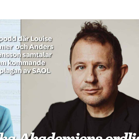
språkpolisen
rd
a
dningen digitalt