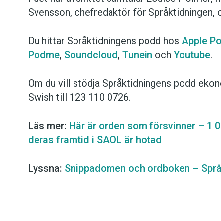
Svensson, chefredaktör för Språktidningen, 
Du hittar Språktidningens podd hos
Apple P
Podme
,
Soundcloud
,
Tunein
och
Youtube
.
Om du vill stödja Språktidningens podd ekon
Swish till 123 110 0726.
Läs mer:
Här är orden som försvinner – 1 0
deras framtid i SAOL är hotad
Lyssna:
Snippadomen och ordboken – Språ