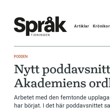
Artiklar
Krönikor
Hem
Artiklar
PODDEN
Nytt poddavsnit
Krönikor
Akademiens ordl
Språkfrågor
Skrivtips
Arbetet med den femtonde upplaga
har börjat. I det här poddavsnittet
Bokrecensi