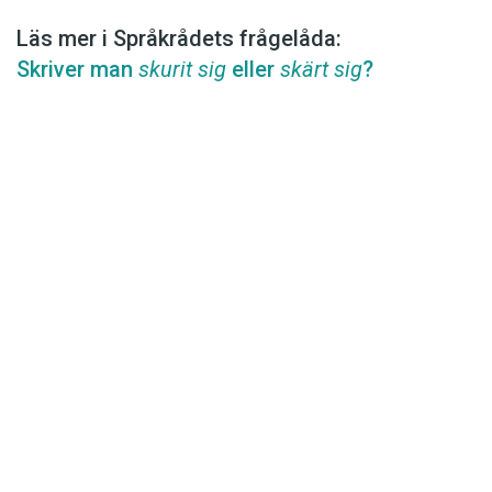
Läs mer i Språkrådets frågelåda:
Skriver man
skurit sig
eller
skärt sig
?
Det här innehållet kräver att du accepterar cookies.
Hantera cookie-inställningar