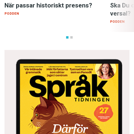
När passar historiskt presens?
Ska Du 
versal?
PODDEN
PODDEN