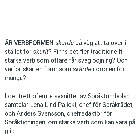
Det här innehållet kräver att du accepterar cookies.
ÄR VERBFORMEN
skärde
på väg att ta över i
stället för
skurit
? Finns det fler traditionellt
Hantera cookie-inställningar
starka verb som oftare får svag böjning? Och
varför skär en form som
skärde
i öronen för
många?
I det trettiofemte avsnittet av Språktombolan
samtalar Lena Lind Palicki, chef för Språkrådet,
och Anders Svensson, chefredaktör för
Språktidningen, om starka verb som kan vara på
glid.