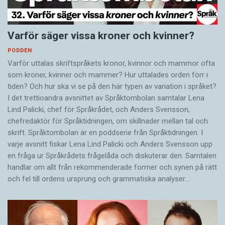
Varför säger vissa kroner och kvinner?
PODDEN
Varför uttalas skriftspråkets kronor, kvinnor och mammor ofta
som kroner, kvinner och mammer? Hur uttalades orden förr i
tiden? Och hur ska vi se på den här typen av variation i språket?
I det trettioandra avsnittet av Språktombolan samtalar Lena
Lind Palicki, chef för Språkrådet, och Anders Svensson,
chefredaktör för Språktidningen, om skillnader mellan tal och
skrift. Språktombolan är en poddserie från Språktidningen. I
varje avsnitt fiskar Lena Lind Palicki och Anders Svensson upp
en fråga ur Språkrådets frågelåda och diskuterar den. Samtalen
handlar om allt från rekommenderade former och synen på rätt
och fel till ordens ursprung och grammatiska analyser.…