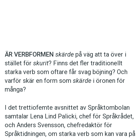
Det här innehållet kräver att du accepterar cookies.
ÄR VERBFORMEN
skärde
på väg att ta över i
stället för
skurit
? Finns det fler traditionellt
Hantera cookie-inställningar
starka verb som oftare får svag böjning? Och
varför skär en form som
skärde
i öronen för
många?
I det trettiofemte avsnittet av Språktombolan
samtalar Lena Lind Palicki, chef för Språkrådet,
och Anders Svensson, chefredaktör för
Språktidningen, om starka verb som kan vara på