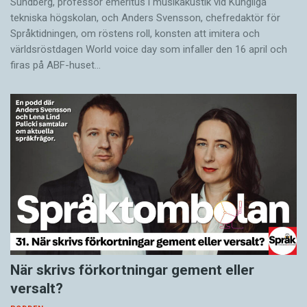
Sundberg, professor emeritus i musikakustik vid Kungliga
tekniska högskolan, och Anders Svensson, chefredaktör för
Språktidningen, om röstens roll, konsten att imitera och
världsröstdagen World voice day som infaller den 16 april och
firas på ABF-huset…
När skrivs förkortningar gement eller
versalt?