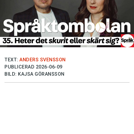
Anmäl till språkpolisen
Föreslå nyord
Annonsera
Prenumerera
Läs Språktidningen digitalt
Press
TEXT:
ANDERS SVENSSON
PUBLICERAD 2026-06-09
BILD: KAJSA GÖRANSSON