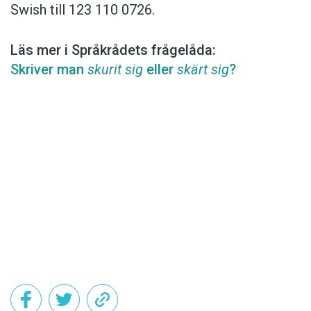
Swish till 123 110 0726.
Läs mer i Språkrådets frågelåda:
Skriver man
skurit sig
eller
skärt sig
?
Det här innehållet kräver att du accepterar cookies.