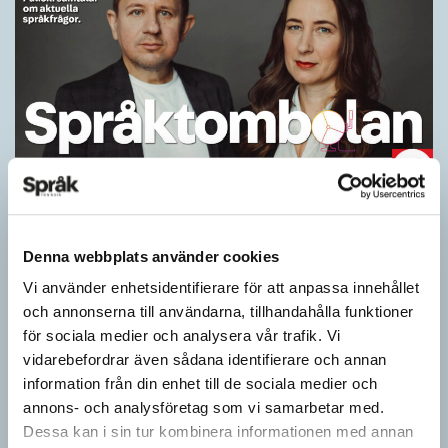
När skrivs förkortningar gement eller
versalt?
Denna webbplats använder cookies
PODDEN
Vi använder enhetsidentifierare för att anpassa innehållet
Varför rekommenderar språkvården skrivsätt som aids och
och annonserna till användarna, tillhandahålla funktioner
Saab? Vilka är principerna för när förkortningar ska skrivas
för sociala medier och analysera vår trafik. Vi
versalt eller gement? Och har det blivit dags att…
vidarebefordrar även sådana identifierare och annan
information från din enhet till de sociala medier och
annons- och analysföretag som vi samarbetar med.
Dessa kan i sin tur kombinera informationen med annan