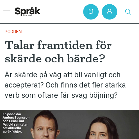
PODDEN
Talar framtiden för
Hem
skärde och bärde?
Artiklar
Krönikor
Är skärde på väg att bli vanligt och
accepterat? Och finns det fler starka
Språkfrågor
verb som oftare får svag böjning?
Skrivtips
Bokrecensioner
Kviss
Podden