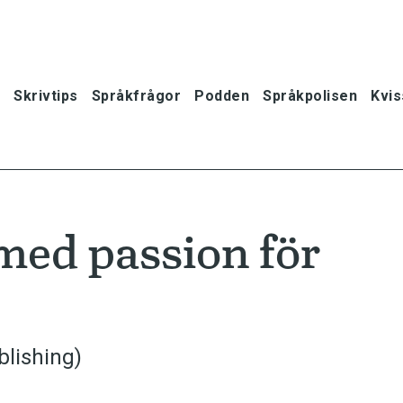
Skrivtips
Språkfrågor
Podden
Språkpolisen
Kvis
ed passion för
blishing)
oner