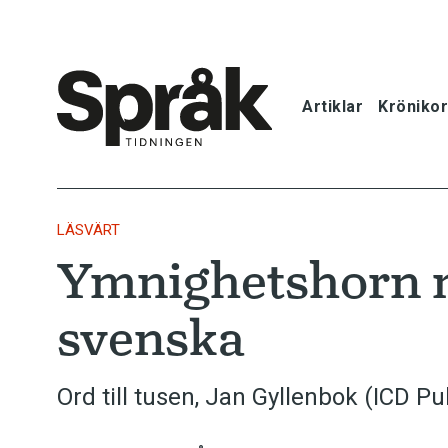
Artiklar
Krönikor
Hem
Artiklar
LÄSVÄRT
Ymnighetshorn m
Krönikor
svenska
Språkfrågor
Skrivtips
Ord till tusen, Jan Gyllenbok (ICD Pu
Bokrecensi