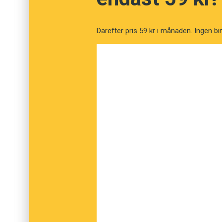
varierar. Men här finns många trevliga övnin
en uppsjö litteraturtips att botanisera bland.
Därefter pris 59 kr i månaden. Ingen bi