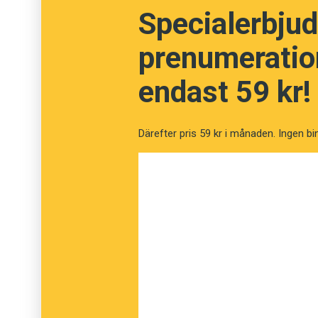
varierar. Men här finns många trevliga övnin
Specialerbjud
en uppsjö litteraturtips att botanisera bland.
prenumeration
endast 59 kr!
Därefter pris 59 kr i månaden. Ingen bi