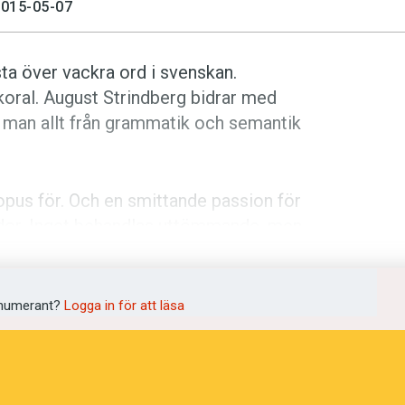
015-05-07
sta över vackra ord i svenskan.
koral. August Strindberg bidrar med
r man allt från grammatik och semantik
språkpolisen
rd
 opus för. Och en smittande passion för
dor. Inget behandlas uttömmande, men
 del av de 161 ord för
att gå
som
. Men samlingen sätts inte in i något
a
t ha.
numerant?
Logga in för att läsa
dningen digitalt
ra av stramare redigering och
 stör, och kvaliteten på kapitlen