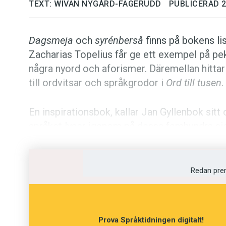
TEXT: WIVAN NYGÅRD-FAGERUDD
PUBLICERAD 2
Kviss
Dagsmeja
och
syrénberså
finns på bokens li
Podden
Zacharias Topelius får ge ett exempel på pe
några nyord och aforismer. Däremellan hitta
Anmäl till 
till ordvitsar och språkgrodor i
Ord till tusen
.
Föreslå nyo
En inspirationsbok, kallar Jan Gyllenbok sitt
språket lyser igenom på dessa femhundra si
Annonsera
visst är det underhållande att exempelvis ta
författaren hittat i svenskans olika varianter
Prenumerer
annat sammanhang än att synonymer är bra at
Redan pre
Läs Språkti
Boken är ett ymnighetshorn som hade mått b
noggrannare faktakontroll. Antalet små sakfel
Press
Prova Språktidningen digitalt!