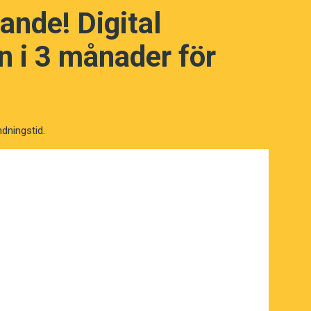
gar som kan stimulera studiecirkeln, och
ande! Digital
 i 3 månader för
ndningstid.