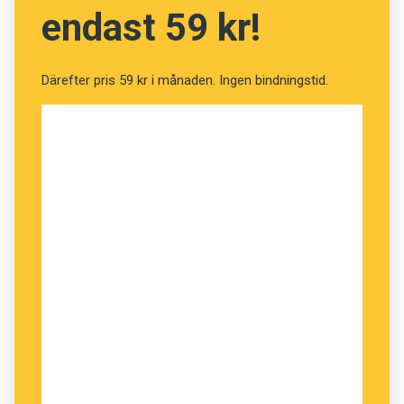
ämnet. Allt som allt är det dock en intressant
endast 59 kr!
samling av olika genrer skrivet språk.
Därefter pris 59 kr i månaden. Ingen bindningstid.