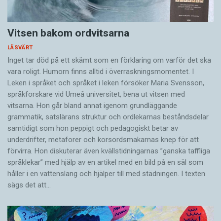
Vitsen bakom ordvitsarna
LÄSVÄRT
Inget tar död på ett skämt som en förklaring om varför det ska
vara roligt. Humorn finns alltid i överrask­ningsmomentet. I
Leken i språket och språket i leken för­söker Maria Svensson,
språkforskare vid Umeå universitet, bena ut vitsen med
vitsarna. Hon går bland annat igenom grundläggande
grammatik, satslärans struktur och ord­lekarnas beståndsdelar
samtidigt som hon peppigt och pedagogiskt betar av
underdrifter, meta­forer och korsords­makarnas knep för att
förvirra. Hon diskuterar även ­kvällstidningarnas ”ganska taffliga
språklekar” med hjälp av en artikel med en bild på en säl som
håller i en vatten­slang och hjälper till med städningen. I ­texten
sägs det att…