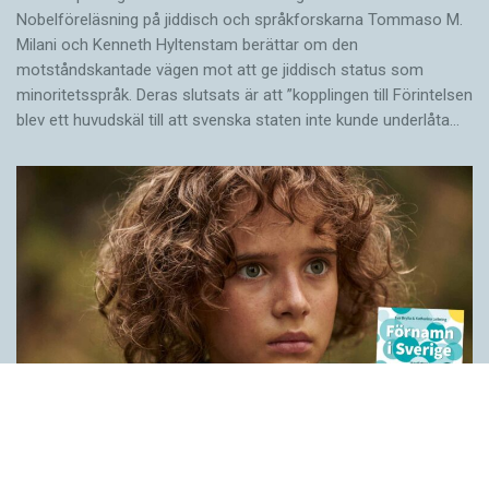
Nobelföreläsning på jiddisch och språkforskarna Tommaso M.
Milani och Kenneth Hyltenstam berättar om den
motståndskantade vägen mot att ge jiddisch status som
minoritetsspråk. Deras slutsats är att ”kopplingen till Förintelsen
blev ett huvud­skäl till att svenska staten inte kunde underlåta…
Historien bakom våra förnamn
LÄSVÄRT