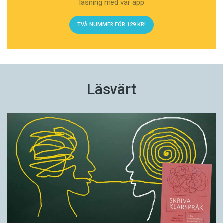
läsning med vår app
TVÅ NUMMER FÖR 129 KR!
Läsvärt