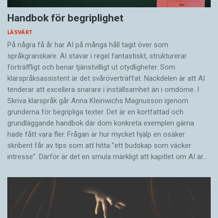
Handbok för begriplighet
LÄSVÄRT
På några få år har AI på många håll tagit över som
språkgranskare. AI stavar i regel fantastiskt, strukturerar
förträffligt och benar tjänstvilligt ut otydligheter. Som
klarspråksassistent är det svår­överträffat. Nack­delen är att AI
tenderar att excellera snarare i inställsamhet än i omdöme. I
Skriva klarspråk går Anna Kleinwichs Magnusson igenom
grunderna för begripliga texter. Det är en kortfattad och
grundläggande handbok där dom konkreta exemplen gärna
hade fått vara fler. Frågan är hur mycket hjälp en osäker
skribent får av tips som att hitta ”ett budskap som väcker
intresse”. Därför är det en smula märkligt att kapitlet om AI är…