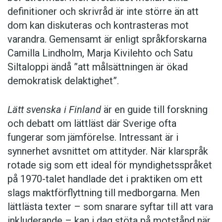
definitioner och skrivråd är inte större än att
dom kan diskuteras och kontrasteras mot
varandra. Gemensamt är enligt språkforskarna
Camilla Lindholm, Marja Kivilehto och Satu
Siltaloppi ändå ”att målsättningen är ökad
demokratisk delaktighet”.
Lätt svenska i Finland
är en guide till forskning
och debatt om lättläst där ­Sverige ofta
fungerar som jämförelse. ­Intressant är i
synnerhet ­avsnittet om attityder. När klar­språk
rotade sig som ett ideal för myndighetsspråket
på 1970-talet handlade det i praktiken om ett
slags maktförflyttning till medborgarna. Men
lättlästa texter – som snarare syftar till att vara
inkluderande – kan i dag stöta på motstånd när