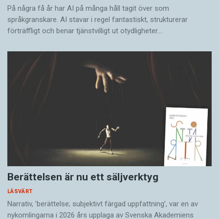
På några få år har AI på många håll tagit över som
språkgranskare. AI stavar i regel fantastiskt, strukturerar
förträffligt och benar tjänstvilligt ut otydligheter.…
Berättelsen är nu ett säljverktyg
LÄSVÄRT
Narrativ, ’berättelse; subjektivt färgad uppfattning’, var en av
nykomlingarna i 2026 års upplaga av Svenska Akademiens