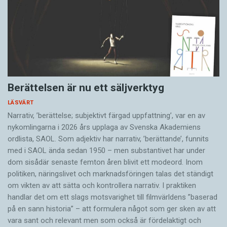
Berättelsen är nu ett säljverktyg
LÄSVÄRT
Narrativ, ’berättelse; subjektivt färgad uppfattning’, var en av
nykomlingarna i 2026 års upplaga av Svenska Akademiens
ordlista, SAOL. Som adjektiv har narrativ, ’berättande’, funnits
med i SAOL ända sedan 1950 – men substantivet har under
dom sisådär senaste femton åren blivit ett modeord. Inom
politiken, näringslivet och marknadsföringen talas det ständigt
om vikten av att sätta och kontrollera narrativ. I praktiken
handlar det om ett slags motsvarighet till filmvärldens ”baserad
på en sann historia” – att formulera något som ger sken av att
vara sant och ­relevant men som också är fördelaktigt och