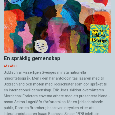
En språklig gemenskap
LÄSVÄRT
Jiddisch är visserligen Sveriges minsta nationella
minoritetsspråk. Men i den här antologin tas läsaren med till
Jiddischland och möten med jiddischister som gör språket till
en internationell gemenskap. Erik Joas skildrar översättaren
Morde­chai Forlerers envetna arbete med att presentera bland ­
annat Selma Lagerlöfs författarskap för en jiddisch­talande
publik, Dorotea Bromberg beskriver intrycken efter att
litteraturpristagaren Isaac Bashevis Singer 1978 inlett sin