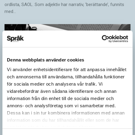
ordlista, SAOL. Som adjektiv har narrativ, ’berättande’, funnits
med…
Denna webbplats använder cookies
Vi använder enhetsidentifierare för att anpassa innehållet
och annonserna till användarna, tillhandahålla funktioner
för sociala medier och analysera vår trafik. Vi
vidarebefordrar även sådana identifierare och annan
information från din enhet till de sociala medier och
Egna tankar om andras skrivande
annons- och analysföretag som vi samarbetar med.
LÄSVÄRT
Dessa kan i sin tur kombinera informationen med annan
I boken Om skrivande slår psykoanalytikern Per Magnus
information som du har tillhandahållit eller som de har
Johansson följe med författare som August Strindberg,
samlat in när du har använt deras tjänster.
Katarina Frostenson och Gunnar Ekelöf samt tänkare som