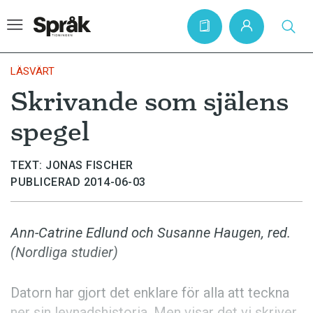
LÄSVÄRT
Skrivande som själens
Hem
spegel
Artiklar
Krönikor
TEXT: JONAS FISCHER
PUBLICERAD 2014-06-03
Språkfrågor
Skrivtips
Ann-Catrine Edlund och Susanne Haugen, red.
Bokrecensioner
(Nordliga studier)
Kviss
Datorn har gjort det enklare för alla att teckna
Podden
ner sin levnadshistoria. Men visar det vi skriver