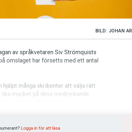
BILD: JOHAN A
gan av språk­vetaren Siv Strömquists
på omslaget har försetts med ett antal
hjälpt många skribenter att välja rätt
og lika mycket på dess medryckande
edan utförligt förklarade i
r
.
nsverken betraktar Siv Strömquist
numerant?
Logga in för att läsa