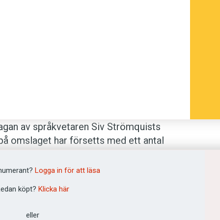
gan av språk­vetaren Siv Strömquists
på omslaget har försetts med ett antal
numerant?
Logga in för att läsa
hjälpt många skribenter att välja rätt
edan köpt?
Klicka här
og lika mycket på dess medryckande
edan utförligt förklarade i
eller