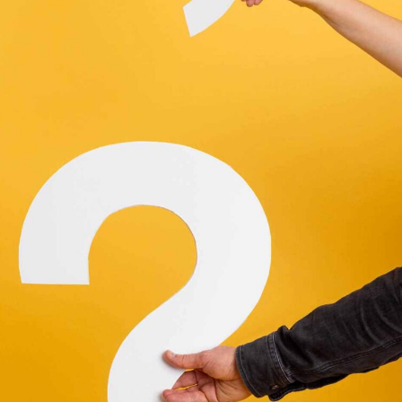
språkpolisen
rd
a
dningen digitalt