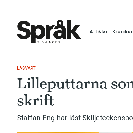
Artiklar
Krönikor
Hem
Artiklar
LÄSVÄRT
Lilleputtarna som
Krönikor
skrift
Språkfrågor
Skrivtips
Staffan Eng har läst Skiljeteckensb
Bokrecensi