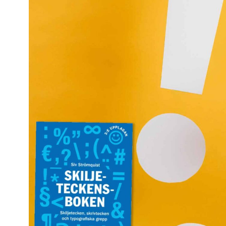
Kviss
Podden
Anmäl till 
Föreslå nyo
Annonsera
Prenumerer
Läs Språkti
Press