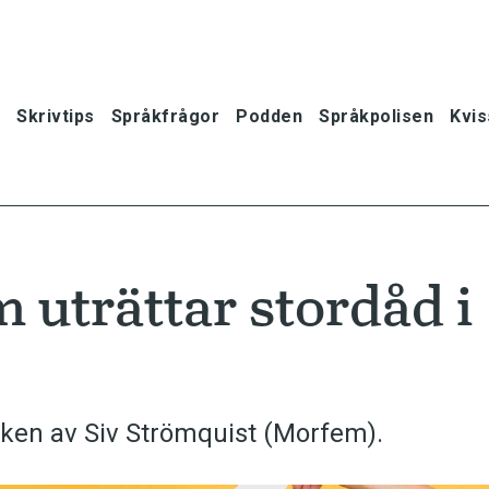
Skrivtips
Språkfrågor
Podden
Språkpolisen
Kvis
 uträttar stordåd i
oken av Siv Strömquist (Morfem).
oner