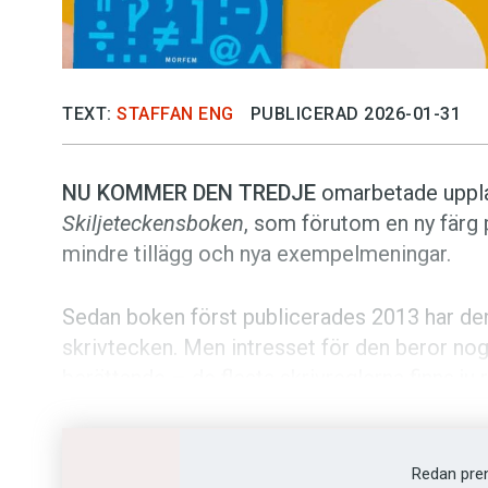
TEXT:
STAFFAN ENG
PUBLICERAD 2026-01-31
NU KOMMER DEN TREDJE
om­arbetade uppla
Skiljeteckensboken
, som förutom en ny färg 
mindre tillägg och nya exempelmeningar.
Sedan boken först publicerades 2013 har den 
skrivtecken. Men intresset för den beror n
berättande – de flesta skrivreglerna finns ju r
standardhandböcker som
Svenska skrivregle
Till skillnad från de betydligt torrare refere
Redan pre