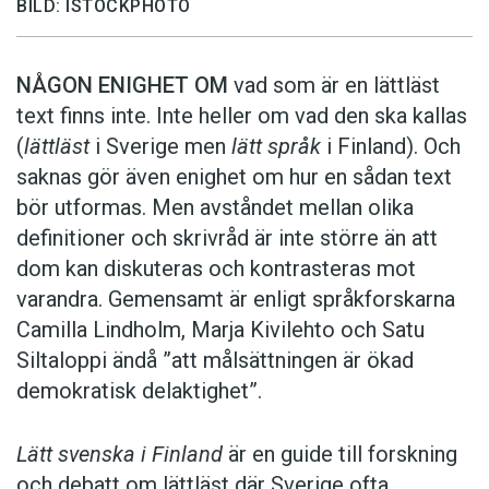
BILD: ISTOCKPHOTO
NÅGON ENIGHET OM
vad som är en lättläst
text finns inte. Inte heller om vad den ska kallas
(
lättläst
i Sverige men
lätt språk
i Finland). Och
saknas gör även enighet om hur en sådan text
bör utformas. Men avståndet mellan olika
definitioner och skrivråd är inte större än att
dom kan diskuteras och kontrasteras mot
varandra. Gemensamt är enligt språkforskarna
Camilla Lindholm, Marja Kivilehto och Satu
Siltaloppi ändå ”att målsättningen är ökad
demokratisk delaktighet”.
Lätt svenska i Finland
är en guide till forskning
och debatt om lättläst där ­Sverige ofta