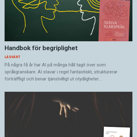
Handbok för begriplighet
LÄSVÄRT
På några få år har AI på många håll tagit över som
språkgranskare. AI stavar i regel fantastiskt, strukturerar
förträffligt och benar tjänstvilligt ut otydligheter.…