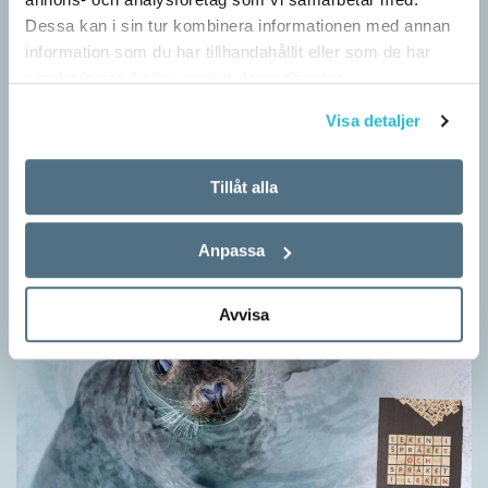
Dessa kan i sin tur kombinera informationen med annan
information som du har tillhandahållit eller som de har
samlat in när du har använt deras tjänster.
Egna tankar om andras skrivande
Visa detaljer
LÄSVÄRT
I boken Om skrivande slår psykoanalytikern Per Magnus
Johansson följe med författare som August Strindberg,
Tillåt alla
Katarina Frostenson och Gunnar Ekelöf samt tänkare som
Sigmund Freud,…
Anpassa
Avvisa