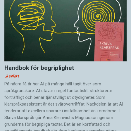
Handbok för begriplighet
LÄSVÄRT
På några få år har AI på många håll tagit över som
språkgranskare. AI stavar i regel fantastiskt, strukturerar
förträffligt och benar tjänstvilligt ut otydligheter. Som
klarspråksassistent är det svår­överträffat. Nack­delen är att AI
tenderar att excellera snarare i inställsamhet än i omdöme. I
Skriva klarspråk går Anna Kleinwichs Magnusson igenom
grunderna för begripliga texter. Det är en kortfattad och