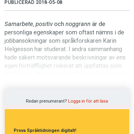
Anmäl till språkpolisen
PUBLICERAD 2018-05-08
Föreslå nyord
Samarbete
,
positiv
och
noggrann
är de
Annonsera
personliga egenskaper som oftast nämns i de
Prenumerera
jobbansökningar som språkforskaren Karin
Läs Språktidningen digitalt
Helgesson har studerat. I andra sammanhang
hade säkert motsvarande beskrivningar av ens
Press
egen förträfflighet riskerat att uppfattas som
högfärdiga. Men ansökningsbrev är en speciell
textgenre. I ansökningsbrev är det inte bara
tillåtet att slå sig lite för bröstet – en rejäl nypa
skryt är till och med vad som förväntas.
Redan prenumerant?
Logga in för att läsa
I denna antologi behandlas olika sätt att
undersöka text. Läsaren får tips om
Prova Språktidningen digitalt!
kännetecken för olika genrer och om metoder