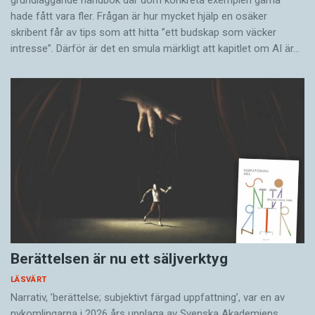
grundläggande handbok där dom konkreta exemplen gärna
hade fått vara fler. Frågan är hur mycket hjälp en osäker
skribent får av tips som att hitta ”ett budskap som väcker
intresse”. Därför är det en smula märkligt att kapitlet om AI är…
Berättelsen är nu ett säljverktyg
LÄSVÄRT
Narrativ, ’berättelse; subjektivt färgad uppfattning’, var en av
nykomlingarna i 2026 års upplaga av Svenska Akademiens