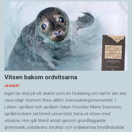
Vitsen bakom ordvitsarna
LÄSVÄRT
Inget tar död på ett skämt som en förklaring om varför det ska
vara roligt. Humorn finns alltid i överrask­ningsmomentet. I
Leken i språket och språket i leken för­söker Maria Svensson,
språkforskare vid Umeå universitet, bena ut vitsen med
vitsarna. Hon går bland annat igenom grundläggande
grammatik, satslärans struktur och ord­lekarnas beståndsdelar