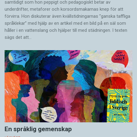
samtidigt som hon peppigt och pedagogiskt betar av
underdrifter, meta­forer och korsords­makarnas knep för att
förvirra. Hon diskuterar även ­kvällstidningarnas ”ganska taffliga
språklekar” med hjälp av en artikel med en bild på en säl som
håller i en vatten­slang och hjälper till med städningen. I ­texten
sägs det att…
En språklig gemenskap