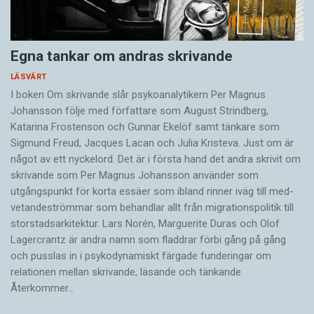
Egna tankar om andras skrivande
LÄSVÄRT
I boken Om skrivande slår psykoanalytikern Per Magnus
Johansson följe med författare som August Strindberg,
Katarina Frostenson och Gunnar Ekelöf samt tänkare som
Sigmund Freud, Jacques Lacan och Julia Kristeva. Just om är
något av ett nyckelord. Det är i första hand det andra skrivit om
skrivande som Per Magnus Johansson använder som
utgångspunkt för korta essäer som ibland rinner iväg till med­
vetandeströmmar som behandlar allt från migrationspolitik till
storstadsarkitektur. Lars Norén, Marguerite Duras och Olof
Lagercrantz är andra namn som fladdrar förbi gång på gång
och pusslas in i psykodynamiskt färgade funderingar om
relationen mellan skrivande, läsande och tänkande.
Återkommer…