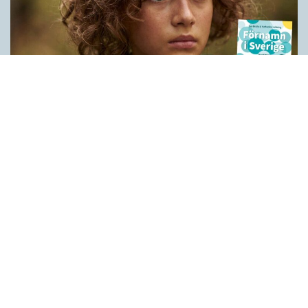
Historien bakom våra förnamn
LÄSVÄRT
När Peter Høegs roman Fröken Smillas känsla för snö blev film
1997 blev det också ett förnamn i Sverige. Grunden är det
grönländska kvinnonamnet Millaaraq (’en som smånynnar’)
som kombinerades med danskans smil (’leende’). I dag bärs
Smilla av drygt 1 800 svenskar efter att ha varit ett förnamn på
modet under 2000-talets första år. Den andra upplagan av
Förnamn i Sverige tar upp alla förnamn som har minst 400
bärare. Det innebär att ursprunget till Smilla och runt 1 800
ytterligare namn diskuteras och analyseras i korta och
faktaspäckade artiklar. Nio av tio svenskar heter – med
reservation för stavningsvarianter…