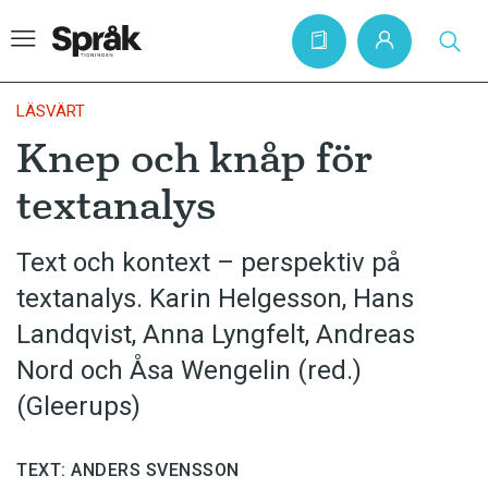
LÄSVÄRT
Knep och knåp för
Hem
textanalys
Artiklar
Krönikor
Text och kontext – perspektiv på
textanalys. Karin Helgesson, Hans
Språkfrågor
Landqvist, Anna Lyngfelt, Andreas
Skrivtips
Nord och Åsa Wengelin (red.)
Bokrecensioner
(Gleerups)
Kviss
Podden
TEXT: ANDERS SVENSSON