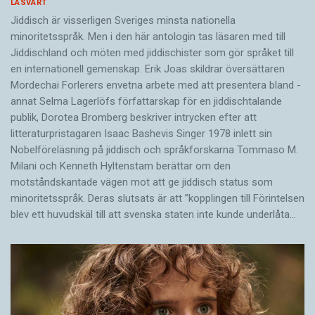
LÄSVÄRT
Jiddisch är visserligen Sveriges minsta nationella
minoritetsspråk. Men i den här antologin tas läsaren med till
Jiddischland och möten med jiddischister som gör språket till
en internationell gemenskap. Erik Joas skildrar översättaren
Morde­chai Forlerers envetna arbete med att presentera bland ­
annat Selma Lagerlöfs författarskap för en jiddisch­talande
publik, Dorotea Bromberg beskriver intrycken efter att
litteraturpristagaren Isaac Bashevis Singer 1978 inlett sin
Nobelföreläsning på jiddisch och språkforskarna Tommaso M.
Milani och Kenneth Hyltenstam berättar om den
motståndskantade vägen mot att ge jiddisch status som
minoritetsspråk. Deras slutsats är att ”kopplingen till Förintelsen
blev ett huvud­skäl till att svenska staten inte kunde underlåta…