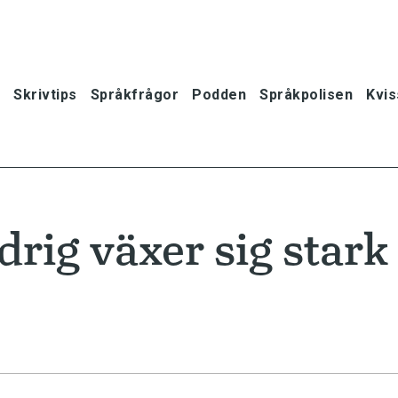
Skrivtips
Språkfrågor
Podden
Språkpolisen
Kvis
drig växer sig stark
oner