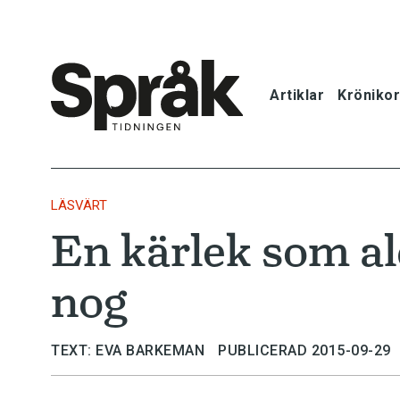
Artiklar
Krönikor
Hem
Artiklar
LÄSVÄRT
En kärlek som al
Krönikor
nog
Språkfrågor
Skrivtips
TEXT: EVA BARKEMAN
PUBLICERAD 2015-09-29
Bokrecensi