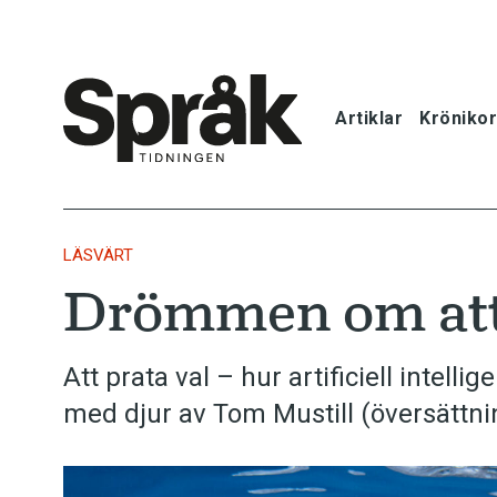
Artiklar
Krönikor
Hem
Artiklar
LÄSVÄRT
Drömmen om att 
Krönikor
Språkfrågor
Att prata val – hur artificiell intel
med djur av Tom Mustill (översättni
Skrivtips
Bokrecensi