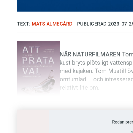
TEXT:
MATS ALMEGÅRD
PUBLICERAD 2023-07-2
NÄR NATURFILMAREN
Tom 
kust bryts plötsligt vattens
med kajaken. Tom Mustill öve
omtumlad – och intresserad 
relativt lite om.
Boken
Att prata val – hur art
kommunikation med djur
är 
förstå dem. Tom Mustill gör detta bland anna
Redan pre
försöker kartlägga hur valar och delfiner k