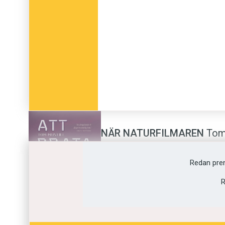
NÄR NATURFILMAREN
Tom 
kust bryts plötsligt vattens
med kajaken. Tom Mustill öve
Redan pre
omtumlad – och intresserad 
R
relativt lite om.
Boken
Att prata val – hur art