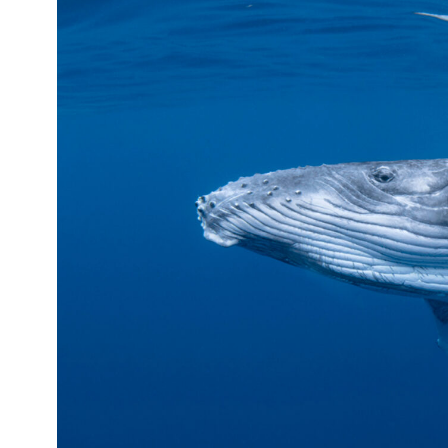
Kviss
Podden
Anmäl till 
Föreslå nyo
Annonsera
Prenumerer
Läs Språkti
Press