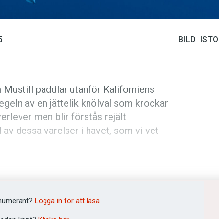
5
BILD: IS
Mustill paddlar utanför Kaliforniens
pegeln av en jättelik knölval som krockar
rlever men blir förstås rejält
av dessa varelser i havet, som vi vet
ificiell intelligens kan förändra vår
ett försök att närma sig dem och att
t genom att vända sig till forskare som
numerant?
Logga in för att läsa
ommunicerar med varandra. En forskare