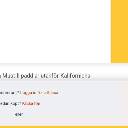
Mustill paddlar utanför Kaliforniens
pegeln av en jättelik knölval som krockar
rlever men blir förstås rejält
numerant?
Logga in för att läsa
av dessa varelser i havet, som vi vet
edan köpt?
Klicka här
eller
ificiell intelligens kan förändra vår