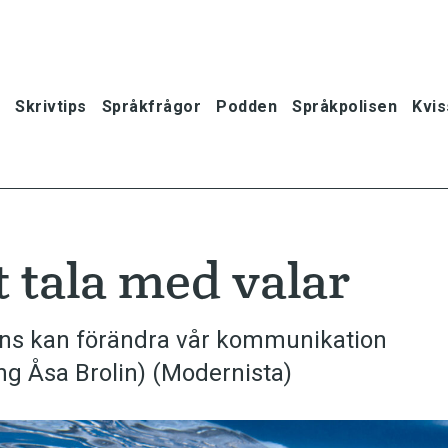
Skrivtips
Språkfrågor
Podden
Språkpolisen
Kvis
tala med valar
ligens kan förändra vår kommunikation
ng Åsa Brolin) (Modernista)
oner