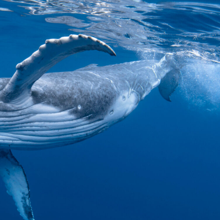
språkpolisen
rd
a
dningen digitalt