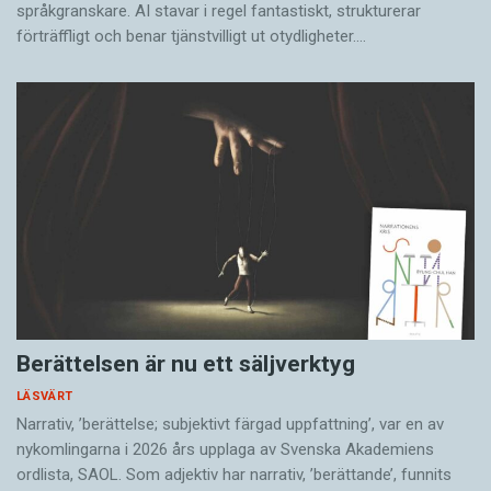
språkgranskare. AI stavar i regel fantastiskt, strukturerar
förträffligt och benar tjänstvilligt ut otydligheter.…
Berättelsen är nu ett säljverktyg
LÄSVÄRT
Narrativ, ’berättelse; subjektivt färgad uppfattning’, var en av
nykomlingarna i 2026 års upplaga av Svenska Akademiens
ordlista, SAOL. Som adjektiv har narrativ, ’berättande’, funnits