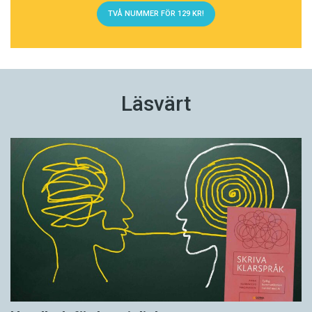
TVÅ NUMMER FÖR 129 KR!
Läsvärt