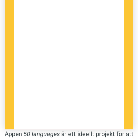
testet” med en rad bra övningar men med lite trist
design.
Feedback:
Svarar man fel blir valet rött, annars
grönt. I båda fallen går programmet automatiskt
vidare till nästa fråga.
Tävlingsmoment:
Massor,­ men bara mot sig själv.
Bonus:­ generella övningar som funkar på alla språk.
Design:
Enkel och funktionell men lite gråtrist.
Vilka språk:
afrikaans, albanska, arabiska,
amerikansk engelska, bengali, brittisk engelska,
bosniska, bulgariska, danska, finska, franska,
japanska, kinesiska, kroatiska med flera.
Appen
50 languages­
är ett ideellt projekt för att