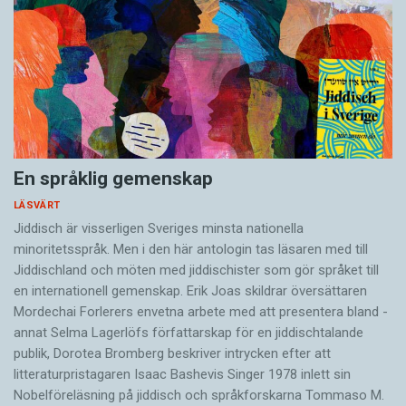
En språklig gemenskap
LÄSVÄRT
Jiddisch är visserligen Sveriges minsta nationella
minoritetsspråk. Men i den här antologin tas läsaren med till
Jiddischland och möten med jiddischister som gör språket till
en internationell gemenskap. Erik Joas skildrar översättaren
Morde­chai Forlerers envetna arbete med att presentera bland ­
annat Selma Lagerlöfs författarskap för en jiddisch­talande
publik, Dorotea Bromberg beskriver intrycken efter att
litteraturpristagaren Isaac Bashevis Singer 1978 inlett sin
Nobelföreläsning på jiddisch och språkforskarna Tommaso M.