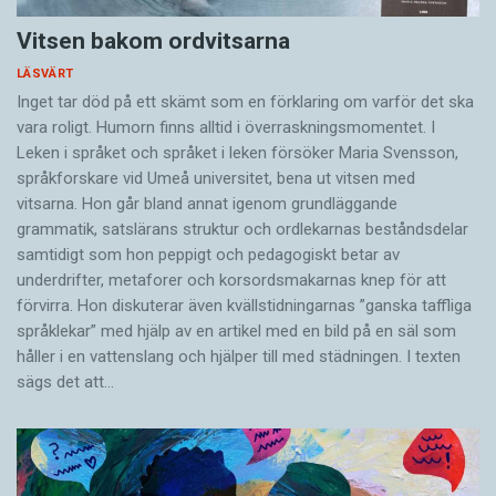
Vitsen bakom ordvitsarna
LÄSVÄRT
Inget tar död på ett skämt som en förklaring om varför det ska
vara roligt. Humorn finns alltid i överrask­ningsmomentet. I
Leken i språket och språket i leken för­söker Maria Svensson,
språkforskare vid Umeå universitet, bena ut vitsen med
vitsarna. Hon går bland annat igenom grundläggande
grammatik, satslärans struktur och ord­lekarnas beståndsdelar
samtidigt som hon peppigt och pedagogiskt betar av
underdrifter, meta­forer och korsords­makarnas knep för att
förvirra. Hon diskuterar även ­kvällstidningarnas ”ganska taffliga
språklekar” med hjälp av en artikel med en bild på en säl som
håller i en vatten­slang och hjälper till med städningen. I ­texten
sägs det att…