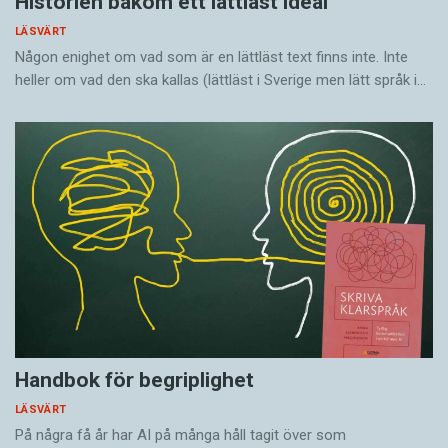
Historien bakom ett lättläst ideal
LÄSVÄRT
Någon enighet om vad som är en lättläst text finns inte. Inte
heller om vad den ska kallas (lättläst i Sverige men lätt språk i…
Handbok för begriplighet
LÄSVÄRT
På några få år har AI på många håll tagit över som