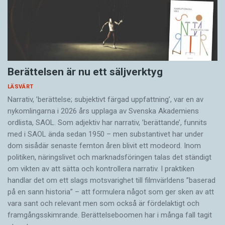
Berättelsen är nu ett säljverktyg
LÄSVÄRT
Narrativ, ’berättelse; subjektivt färgad uppfattning’, var en av
nykomlingarna i 2026 års upplaga av Svenska Akademiens
ordlista, SAOL. Som adjektiv har narrativ, ’berättande’, funnits
med i SAOL ända sedan 1950 – men substantivet har under
dom sisådär senaste femton åren blivit ett modeord. Inom
politiken, näringslivet och marknadsföringen talas det ständigt
om vikten av att sätta och kontrollera narrativ. I praktiken
handlar det om ett slags motsvarighet till filmvärldens ”baserad
på en sann historia” – att formulera något som ger sken av att
vara sant och ­relevant men som också är fördelaktigt och
framgångsskimrande. Berättelseboomen har i många fall tagit