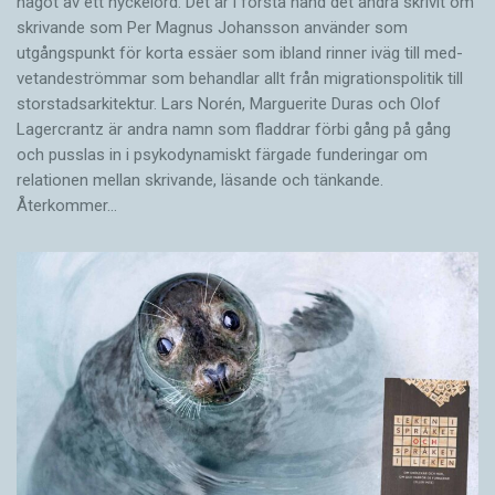
något av ett nyckelord. Det är i första hand det andra skrivit om
skrivande som Per Magnus Johansson använder som
utgångspunkt för korta essäer som ibland rinner iväg till med­
vetandeströmmar som behandlar allt från migrationspolitik till
storstadsarkitektur. Lars Norén, Marguerite Duras och Olof
Lagercrantz är andra namn som fladdrar förbi gång på gång
och pusslas in i psykodynamiskt färgade funderingar om
relationen mellan skrivande, läsande och tänkande.
Återkommer…