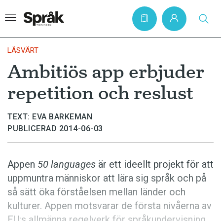
LÄSVÄRT
Ambitiös app erbjuder
Hem
repetition och reslust
Artiklar
Krönikor
TEXT: EVA BARKEMAN
PUBLICERAD 2014-06-03
Språkfrågor
Skrivtips
Appen
50 languages­
är ett ideellt projekt för att
Bokrecensioner
uppmuntra människor att lära sig språk och på
Kviss
så sätt öka förståelsen mellan länder och
kulturer. Appen­ motsvarar de första nivå­erna av
Podden
EU:s allmänna regel­verk för språkundervisning.