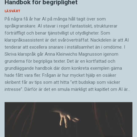
Handbok för begriplighet
LÄSVÄRT
På några få år har AI på många håll tagit över som
språkgranskare. AI stavar i regel fantastiskt, strukturerar
förträffligt och benar tjänstvilligt ut otydligheter. Som
klarspråksassistent är det svår­överträffat. Nack­delen är att AI
tenderar att excellera snarare i inställsamhet än i omdöme. I
Skriva klarspråk går Anna Kleinwichs Magnusson igenom
grunderna för begripliga texter. Det är en kortfattad och
grundläggande handbok där dom konkreta exemplen gärna
hade fått vara fler. Frågan är hur mycket hjälp en osäker
skribent får av tips som att hitta ”ett budskap som väcker
intresse”. Därför är det en smula märkligt att kapitlet om AI är…