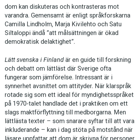
dom kan diskuteras och kontrasteras mot
varandra. Gemensamt är enligt språkforskarna
Camilla Lindholm, Marja Kivilehto och Satu
Siltaloppi ändå ”att målsättningen är ökad
demokratisk delaktighet”.
Lätt svenska i Finland
är en guide till forskning
och debatt om lättläst där ­Sverige ofta
fungerar som jämförelse. ­Intressant är i
synnerhet ­avsnittet om attityder. När klar­språk
rotade sig som ett ideal för myndighetsspråket
på 1970-talet handlade det i praktiken om ett
slags maktförflyttning till medborgarna. Men
lättlästa texter – som snarare syftar till att vara
inkluderande – kan i dag stöta på motstånd när
läsare uppfattar att dom är skrivna för personer