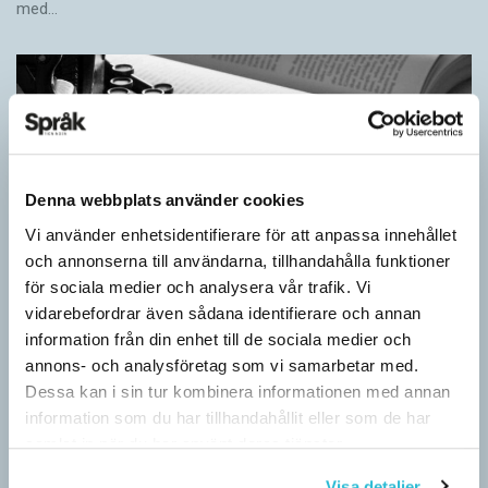
med…
Denna webbplats använder cookies
Vi använder enhetsidentifierare för att anpassa innehållet
och annonserna till användarna, tillhandahålla funktioner
för sociala medier och analysera vår trafik. Vi
vidarebefordrar även sådana identifierare och annan
Egna tankar om andras skrivande
information från din enhet till de sociala medier och
annons- och analysföretag som vi samarbetar med.
LÄSVÄRT
Dessa kan i sin tur kombinera informationen med annan
I boken Om skrivande slår psykoanalytikern Per Magnus
information som du har tillhandahållit eller som de har
Johansson följe med författare som August Strindberg,
samlat in när du har använt deras tjänster.
Katarina Frostenson och Gunnar Ekelöf samt tänkare som
Sigmund Freud,…
Visa detaljer