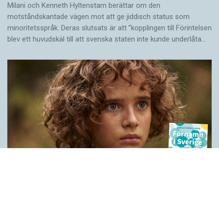
Milani och Kenneth Hyltenstam berättar om den
motståndskantade vägen mot att ge jiddisch status som
minoritetsspråk. Deras slutsats är att ”kopplingen till Förintelsen
blev ett huvud­skäl till att svenska staten inte kunde underlåta…
Historien bakom våra förnamn
LÄSVÄRT
När Peter Høegs roman Fröken Smillas känsla för snö blev film