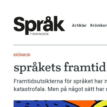
Artiklar
Krönikor
Hem
Artiklar
KRÖNIKOR
språkets framtid 
Krönikor
Språkfrågor
Framtidsutsikterna för språket har m
katastrofala. Men på något sätt har 
Skrivtips
Bokrecensi