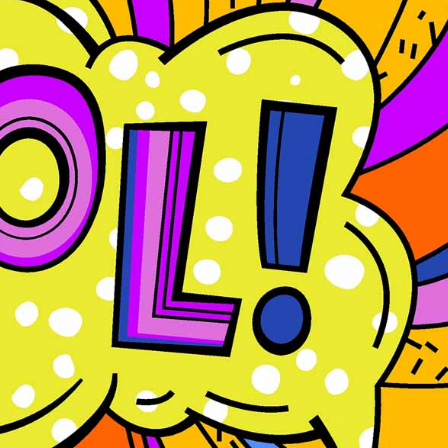
språkpolisen
rd
a
dningen digitalt