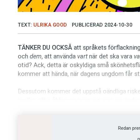
TEXT:
ULRIKA GOOD
PUBLICERAD 2024-10-30
TÄNKER DU OCKSÅ
att språkets förflackning
och
dem
, att använda
vart
när det ska vara
va
otid? Ack, detta är oskyldiga små skönhetsf
kommer att hända, när dagens ungdom får st
Dessutom kommer det uppstå oändliga riske
mellan olika åldersgrupper när man använder
Personer som är födda mellan 1997 och 2012 
med en smartphone i handen och är uppkoppl
Redan pre
(för att inte tala om brev!) och de föredrar 
R