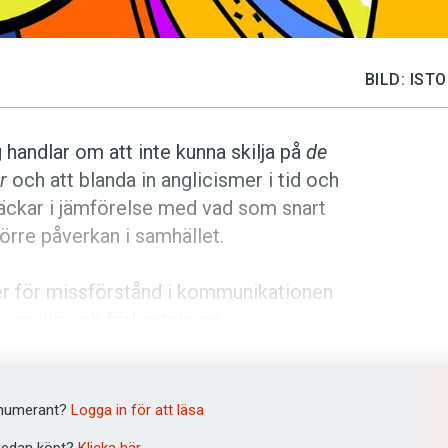
BILD: IS
 handlar om att inte kunna skilja på
de
r
och att blanda in anglicismer i tid och
läckar i jämförelse med vad som snart
örre påverkan i samhället.
r för missförstånd i kommunikationen
 emojis och förkortningar.
kallas generation Z. De har vuxit upp
ade dygnet runt. Mejl skickar de ogärna
numerant?
Logga in för att läsa
även att skicka meddelanden framför att
edan köpt?
Klicka här