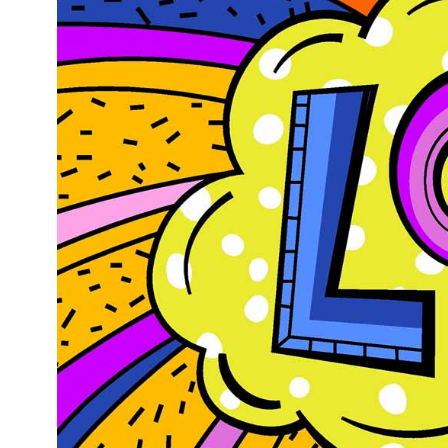
Kviss
Podden
Anmäl till 
Föreslå nyo
Annonsera
Prenumerer
Läs Språkti
Press