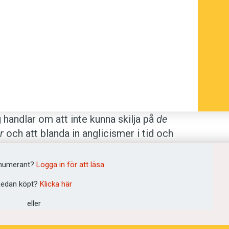
 handlar om att inte kunna skilja på
de
r
och att blanda in anglicismer i tid och
läckar i jämförelse med vad som snart
rre påverkan i samhället.
numerant?
Logga in för att läsa
edan köpt?
Klicka här
r för missförstånd i kommunikationen
 emojis och förkortningar.
eller