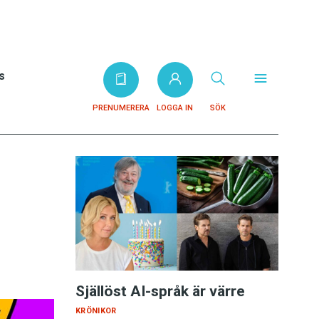
s
PRENUMERERA
LOGGA IN
SÖK
Själlöst AI-språk är värre
KRÖNIKOR