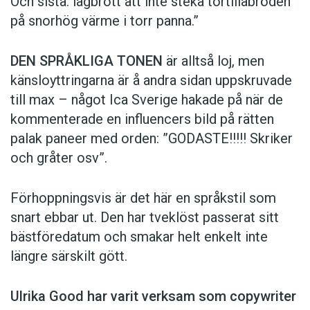
Och sista: lagbrott att inte steka tortillabröden
på snorhög värme i torr panna.”
DEN SPRÅKLIGA TONEN
är alltså loj, men
känsloyttringarna är å andra sidan uppskruvade
till max – något Ica Sverige hakade på när de
kommen­terade en influencers bild på rätten
palak paneer med orden: ­”GODASTE!!!!! Skriker
och gråter osv”.
Förhoppningsvis är det här en språkstil som
snart ebbar ut. Den har tveklöst passerat sitt
bästföredatum och smakar helt enkelt inte
längre särskilt gött.
Ulrika Good har varit verksam som copy­writer