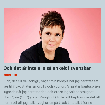
Och det är inte alls så enkelt i svenskan
KRÖNIKOR
”Ehh, det blir väl äckligt”, säger min kompis när jag berättat att
jag till frukost äter smörgås och yoghurt. Vi pratar bantuspråket
luganda när jag berättar det, och orden jag valt är omugaati
(’bröd’) ne (’och’) yogati (’yoghurt’). Efter ett tag framgår det att
hon trott att jag häller yoghurten på brödet. I stället för ne