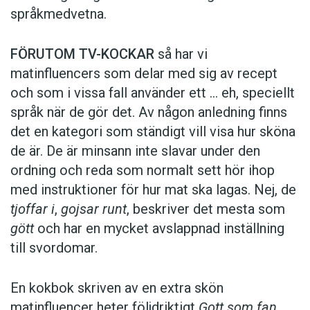
språkmedvetna.
FÖRUTOM TV-KOCKAR
så har vi
matinfluencers som delar med sig av recept
och som i vissa fall ­använder ett … eh, speciellt
språk när de gör det. Av någon anledning finns
det en kategori som ständigt vill visa hur sköna
de är. De är minsann inte slavar under den
ordning och reda som normalt sett hör ihop
med instruktioner för hur mat ska lagas. Nej, de
tjoffar i
,
gojsar runt
, beskriver det mesta som
gött
och har en mycket avslappnad inställning
till svordomar.
En kokbok ­skriven av en extra skön
matinfluencer heter följd­riktigt
Gott som fan
.