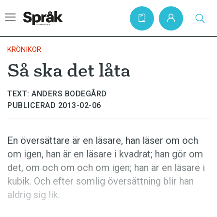
KRÖNIKOR
Så ska det låta
Hem
TEXT: ANDERS BODEGÅRD
Artiklar
PUBLICERAD 2013-02-06
Krönikor
Språkfrågor
En översättare är en läsare, han läser om och
Skrivtips
om igen, han är en läsare i kvadrat; han gör om
det, om och om och om igen; han är en läsare i
Bokrecensioner
kubik. Och efter somlig översättning blir han
Kviss
aldrig sig lik.
Podden