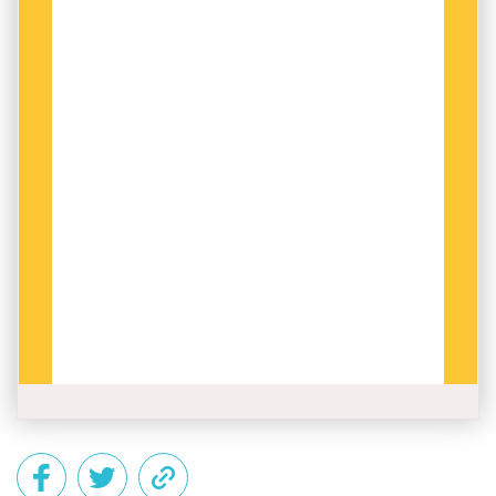
andan. Den låter, viskar, ropar, mumlar, skriker.
Den är inte metrisk, men den är ytterst rytmisk,
och författaren var mycket mån om
interpunktionen, sina skiljetecken, han flyttade
på dem, tog bort och satte dit dem igen,
framför allt
point-virgule
, semikolon. Flauberts
arbete med satserna närmar sig
kompositörens, musikerns, frasering. Och
Boken, i sig ett objekt, blir själv ett subjekt.
Boken
Madame Bovary
andas. Den lever och
den låter: viskar, ropar, mumlar, skriker, sjunger.
Wislawa szymborska hävdade att det finns
mycket poesi i prosan och mycket prosa i
poesin. Det går att behandla ett prosastycke