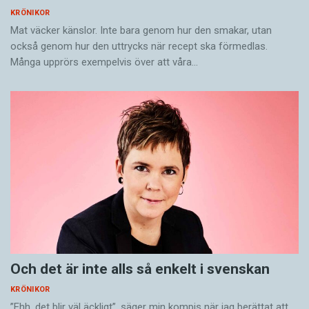
KRÖNIKOR
Mat väcker känslor. Inte bara genom hur den smakar, utan
också genom hur den uttrycks när recept ska förmedlas.
Många upprörs exempelvis över att våra…
Och det är inte alls så enkelt i svenskan
KRÖNIKOR
”Ehh, det blir väl äckligt”, säger min kompis när jag berättat att