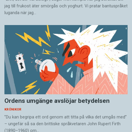
jag till frukost äter smörgås och yoghurt. Vi pratar bantuspråket
luganda när jag…
Ordens umgänge avslöjar betydelsen
KRÖNIKOR
”Du kan begripa ett ord genom att titta på vilka det umgås med”
– ungefär så sa den brittiske språkvetaren John Rupert Firth
(1890–1960) om…