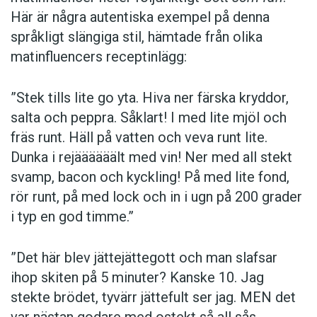
Här är några autentiska ­exempel på denna
språkligt slängiga stil, ­hämtade från olika
matinfluencers receptinlägg:
”Stek tills lite go yta. Hiva ner färska kryddor,
salta och peppra. Såklart! I med lite mjöl och
fräs runt. Häll på vatten och veva runt lite.
Dunka i rejäääääält med vin! Ner med all stekt
svamp, bacon och kyckling! På med lite fond,
rör runt, på med lock och in i ugn på 200 grader
i typ en god timme.”
”Det här blev jättejättegott och man slafsar
ihop skiten på 5 minuter? Kanske 10. Jag
stekte brödet, tyvärr jättefult ser jag. MEN det
var nästan godare med ostekt så all sås