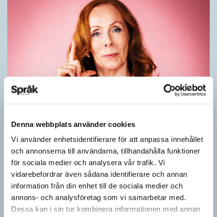
Rör inte mitt asså!
Denna webbplats använder cookies
KRÖNIKOR
Vi använder enhetsidentifierare för att anpassa innehållet
Vet ni vad småord är? Ja, det är små ord. Låt mig förklara vad
och annonserna till användarna, tillhandahålla funktioner
jag i dag menar med småord. Jag vet att jag i…
för sociala medier och analysera vår trafik. Vi
vidarebefordrar även sådana identifierare och annan
information från din enhet till de sociala medier och
annons- och analysföretag som vi samarbetar med.
Dessa kan i sin tur kombinera informationen med annan