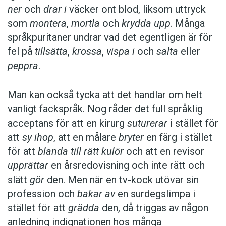
ner
och
drar i
väcker ont blod, liksom uttryck
som
montera
,
mortla
och
krydda upp
. Många
språkpuritaner undrar vad det egentligen är för
fel på
tillsätta
,
krossa
,
vispa i
och
salta
eller
peppra
.
Man kan också tycka att det handlar om helt
vanligt fackspråk. Nog råder det full språklig
acceptans för att en kirurg
suturerar
i stället för
att
sy ihop
, att en målare
bryter
en färg i stället
för att
blanda till rätt kulör
och att en revisor
upprättar
en årsredovisning och inte rätt och
slätt
gör
den. Men när en tv-kock utövar sin
profession och
bakar av
en surdegslimpa i
stället för att
grädda
den, då triggas av någon
anledning indignationen hos många