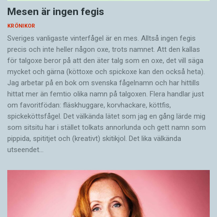
Mesen är ingen fegis
KRÖNIKOR
Sveriges vanligaste vinterfågel är en mes. Alltså ingen fegis
precis och inte heller någon oxe, trots namnet. Att den kallas
för talgoxe beror på att den äter talg som en oxe, det vill säga
mycket och gärna (köttoxe och spickoxe kan den också heta).
Jag arbetar på en bok om svenska fågelnamn och har hittills
hittat mer än femtio olika namn på talgoxen. Flera handlar just
om favoritfödan: fläskhuggare, korvhackare, köttfis,
spickeköttsfågel. Det välkända lätet som jag en gång lärde mig
som sitsitu har i stället tolkats annorlunda och gett namn som
pippida, spititjet och (kreativt) skitikjol. Det lika välkända
utseendet…