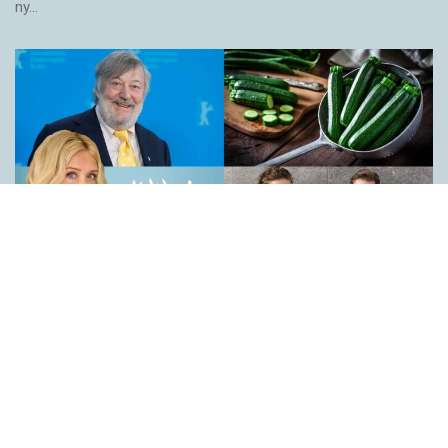
ny…
Själlöst AI-språk är värre
KRÖNIKOR
Jag ältar gärna det faktum att jag är en motvillig språkpolis. Och
det beror inte på att jag tycker att språket är oviktigt eller att det
kan behandlas hipp som happ. Hittills har det mest handlat om
att jag inte vill vara någon som mästrande svingar en pekpinne i