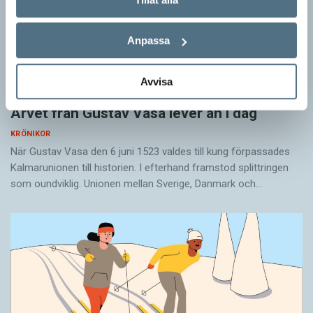
Anpassa
Avvisa
Arvet från Gustav Vasa lever än i dag
KRÖNIKOR
När Gustav Vasa den 6 juni 1523 ­valdes till kung förpassades
Kalmar­unionen till historien. I efterhand framstod splittringen
som ound­viklig. ­Unionen ­mellan Sverige, Danmark och…