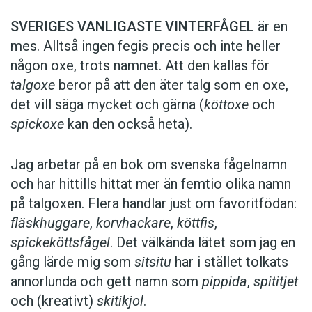
SVERIGES VANLIGASTE VINTERFÅGEL
är en
mes. Alltså ingen fegis precis och inte heller
någon oxe, trots namnet. Att den kallas för
talgoxe
beror på att den äter talg som en oxe,
det vill säga mycket och gärna (
köttoxe
och
spickoxe
kan den också heta).
Jag arbetar på en bok om svenska fågelnamn
och har hittills hittat mer än femtio olika namn
på talgoxen. Flera handlar just om favoritfödan:
fläskhuggare
,
korvhackare
,
köttfis
,
spickeköttsfågel
. Det välkända lätet som jag en
gång lärde mig som
sitsitu
har i stället tolkats
annorlunda och gett namn som
pippida
,
spititjet
och (kreativt)
skitikjol
.