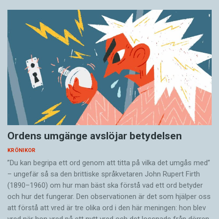
Ordens umgänge avslöjar betydelsen
KRÖNIKOR
”Du kan begripa ett ord genom att titta på vilka det umgås med”
– ungefär så sa den brittiske språkvetaren John Rupert Firth
(1890–1960) om hur man bäst ska förstå vad ett ord betyder
och hur det fungerar. Den ­observationen är det som hjälper oss
att förstå att vred är tre olika ord i den här meningen: hon blev
vred när hon vred på ett nytt vred och det lossnade från dörren.