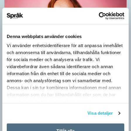
Denna webbplats använder cookies
Vi använder enhetsidentifierare för att anpassa innehållet
och annonserna till användarna, tillhandahålla funktioner
för sociala medier och analysera vår trafik. Vi
vidarebefordrar även sådana identifierare och annan
Rör inte mitt asså!
information från din enhet till de sociala medier och
KRÖNIKOR
annons- och analysföretag som vi samarbetar med.
Vet ni vad småord är? Ja, det är små ord. Låt mig förklara vad
Dessa kan i sin tur kombinera informationen med annan
jag i dag menar med småord. Jag vet att jag i…
information som du har tillhandahållit eller som de har
samlat in när du har använt deras tjänster.
Visa detaljer
Tillåt alla