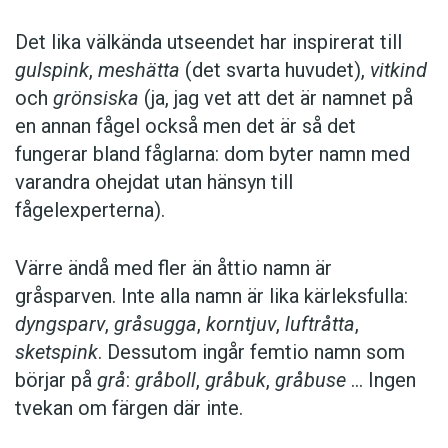
Det lika välkända utseendet har inspirerat till
gulspink
,
meshätta
(det svarta huvudet),
vitkind
och
grönsiska
(ja, jag vet att det är namnet på
en ­annan fågel också men det är så det
fungerar bland fåglarna: dom byter namn med
var­andra ohejdat utan hänsyn till
fågelexperterna).
Värre ändå med fler än åttio namn är
gråsparven. Inte alla namn är lika kärleks­fulla:
dyngsparv
,
gråsugga
,
korntjuv
,
luftråtta
,
sketspink
. Dessutom ingår femtio namn som
börjar på
grå
:
gråboll
,
gråbuk
,
gråbuse
… Ingen
tvekan om färgen där inte.