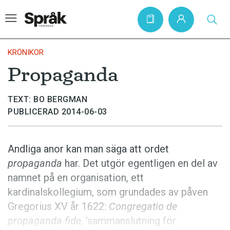
KRÖNIKOR
Propaganda
Hem
TEXT: BO BERGMAN
Artiklar
PUBLICERAD 2014-06-03
Krönikor
Språkfrågor
Andliga anor kan man säga att ordet
Skrivtips
propaganda
har. Det utgör egentligen en del av
namnet på en organisation, ett
Bokrecensioner
kardinalskollegium, som grundades av påven
Kviss
Gregorius XV år 1622:
Congregatio de
Podden
propaganda fide
, ’sammanslutning för