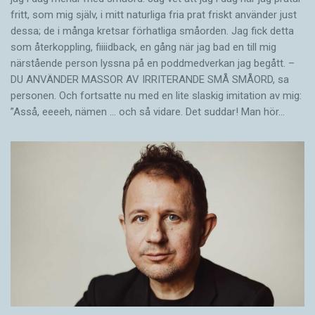
fritt, som mig själv, i mitt naturliga fria prat friskt använder just
dessa; de i många kretsar förhatliga småorden. Jag fick detta
som återkoppling, fiiiidback, en gång när jag bad en till mig
närstående person lyssna på en poddmedverkan jag begått. –
DU ANVÄNDER MASSOR AV IRRITERANDE SMÅ SMÅORD, sa
personen. Och fortsatte nu med en lite slaskig imitation av mig:
”Asså, eeeeh, nämen … och så vidare. Det suddar! Man hör…