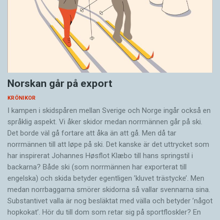
Norskan går på export
KRÖNIKOR
I kampen i skidspåren ­mellan Sverige och Norge ingår också en
språklig aspekt. Vi åker skidor medan norrmännen går på ski.
Det borde väl gå fortare att åka än att gå. Men då tar
norrmännen till att løpe på ski. Det ­kanske är det uttrycket som
har inspirerat Johannes Høsflot Klæbo till hans springstil i
backarna? Både ski (som norrmännen har exporterat till
engelska) och skida betyder egentligen ’kluvet trästycke’. Men
medan norrbaggarna smörer skidorna så vallar svennarna sina.
Substantivet valla är nog besläktat med välla och betyder ’något
hopkokat’. Hör du till dom som retar sig på sportfloskler? En