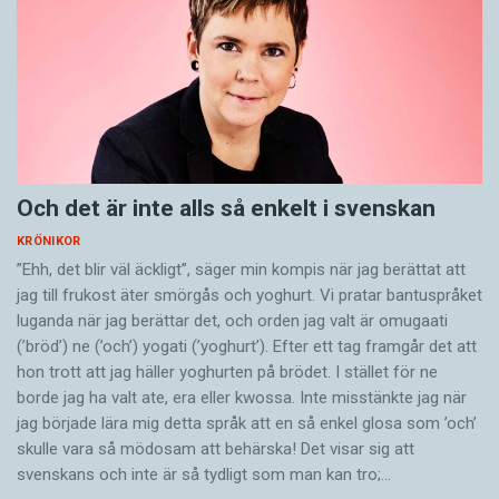
Och det är inte alls så enkelt i svenskan
KRÖNIKOR
”Ehh, det blir väl äckligt”, säger min kompis när jag berättat att
jag till frukost äter smörgås och yoghurt. Vi pratar bantuspråket
luganda när jag berättar det, och orden jag valt är omugaati
(’bröd’) ne (’och’) yogati (’yoghurt’). Efter ett tag framgår det att
hon trott att jag häller yoghurten på brödet. I stället för ne
borde jag ha valt ate, era eller kwossa. Inte misstänkte jag när
jag började lära mig detta språk att en så enkel glosa som ’och’
skulle vara så mödosam att behärska! Det visar sig att
svenskans och inte är så tydligt som man kan tro;…