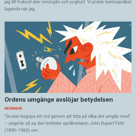
jag till frukost äter smörgås och yoghurt. Vi pratar bantuspråket
luganda när jag…
Ordens umgänge avslöjar betydelsen
KRÖNIKOR
”Du kan begripa ett ord genom att titta på vilka det umgås med”
– ungefär så sa den brittiske språkvetaren John Rupert Firth
(1890–1960) om…