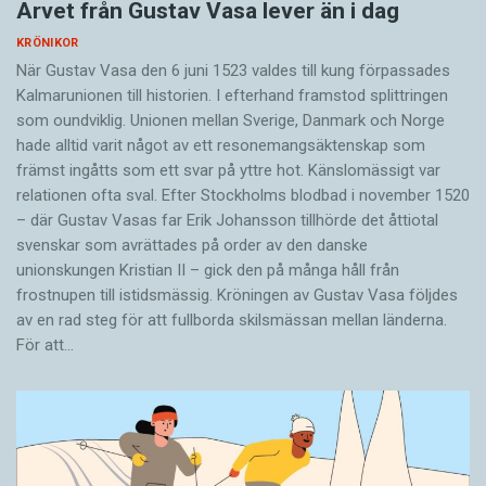
Arvet från Gustav Vasa lever än i dag
KRÖNIKOR
När Gustav Vasa den 6 juni 1523 ­valdes till kung förpassades
Kalmar­unionen till historien. I efterhand framstod splittringen
som ound­viklig. ­Unionen ­mellan Sverige, Danmark och ­Norge
hade alltid varit något av ett resonemangs­äkten­skap som
främst ingåtts som ett svar på yttre hot. ­Känslomässigt var
rela­tionen ofta sval. Efter Stockholms blodbad i novem­ber 1520
– där Gustav ­Vasas far Erik ­Johans­son tillhörde det åttiotal
svenskar som avrättades på order av den danske
unionskungen Kristian II – gick den på många håll från
frostnupen till istidsmässig. Kröningen av Gustav Vasa följdes
av en rad steg för att fullborda skilsmässan mellan länderna.
För att…