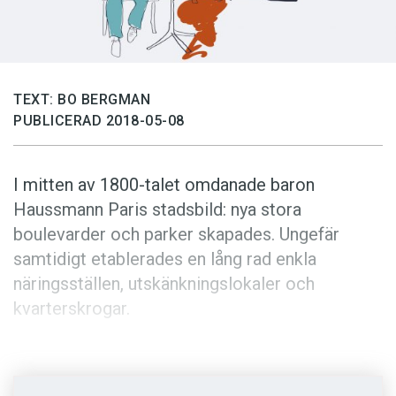
Anmäl till språkpolisen
Föreslå nyord
Annonsera
TEXT: BO BERGMAN
Prenumerera
PUBLICERAD 2018-05-08
Läs Språktidningen digitalt
Press
I mitten av 1800-talet omdanade baron
Haussmann Paris stadsbild: nya stora
boulevarder och parker skapades. Ungefär
samtidigt etablerades en lång rad enkla
näringsställen, utskänkningslokaler och
kvarterskrogar.
Då kom ett dialektord i svang:
bistraud
, med
grundbetydelsen ’tjänare’. Ordet kom