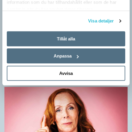
information som du har tillhandahållit eller som de har
samlat in när du har använt deras tjänster.
Visa detaljer
Tillåt alla
Mesen är ingen fegis
KRÖNIKOR
Anpassa
Sveriges vanligaste vinterfågel är en mes. Alltså ingen fegis
precis och inte heller någon oxe, trots namnet. Att den kallas
Avvisa
för talgoxe beror på att…