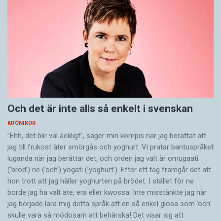
Och det är inte alls så enkelt i svenskan
KRÖNIKOR
”Ehh, det blir väl äckligt”, säger min kompis när jag berättat att
jag till frukost äter smörgås och yoghurt. Vi pratar bantuspråket
luganda när jag berättar det, och orden jag valt är omugaati
(’bröd’) ne (’och’) yogati (’yoghurt’). Efter ett tag framgår det att
hon trott att jag häller yoghurten på brödet. I stället för ne
borde jag ha valt ate, era eller kwossa. Inte misstänkte jag när
jag började lära mig detta språk att en så enkel glosa som ’och’
skulle vara så mödosam att behärska! Det visar sig att