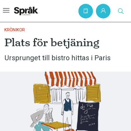
KRÖNIKOR
Plats för betjäning
Hem
Ursprunget till bistro hittas i Paris
Artiklar
Krönikor
Språkfrågor
Skrivtips
Bokrecensioner
Kviss
Podden