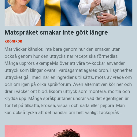
Matspråket smakar inte gött längre
KRÖNIKOR
Mat väcker känslor. Inte bara genom hur den smakar, utan
också genom hur den uttrycks när recept ska förmedlas.
Många upprörs exempelvis över att våra tv-kockar använder
uttryck som klingar ovant i vardagsmatlagares öron. I synnerhet
uttrycket gå i med, när en ingrediens tillsätts, möts av vrede om
och om igen på olika språkforum. Även alternativen kör ner och
drar i väcker ont blod, liksom uttryck som montera, mortla och
krydda upp. Många språkpuritaner undrar vad det egentligen är
för fel på tillsätta, krossa, vispa i och salta eller peppra. Man
kan också tycka att det handlar om helt vanligt fackspråk.…