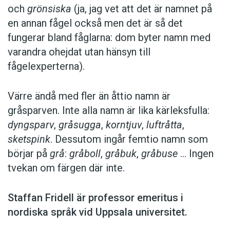
och
grönsiska
(ja, jag vet att det är namnet på
en ­annan fågel också men det är så det
fungerar bland fåglarna: dom byter namn med
var­andra ohejdat utan hänsyn till
fågelexperterna).
Värre ändå med fler än åttio namn är
gråsparven. Inte alla namn är lika kärleks­fulla:
dyngsparv
,
gråsugga
,
korntjuv
,
luftråtta
,
sketspink
. Dessutom ingår femtio namn som
börjar på
grå
:
gråboll
,
gråbuk
,
gråbuse
… Ingen
tvekan om färgen där inte.
Staffan Fridell är ­professor ­emeritus i
nordiska språk vid ­Uppsala universitet.