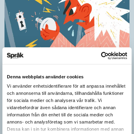
Ordens umgänge avslöjar betydelsen
KRÖNIKOR
”Du kan begripa ett ord genom att titta på vilka det umgås med”
Denna webbplats använder cookies
– ungefär så sa den brittiske språkvetaren John Rupert Firth
Vi använder enhetsidentifierare för att anpassa innehållet
(1890–1960) om…
och annonserna till användarna, tillhandahålla funktioner
för sociala medier och analysera vår trafik. Vi
vidarebefordrar även sådana identifierare och annan
information från din enhet till de sociala medier och
annons- och analysföretag som vi samarbetar med.
Dessa kan i sin tur kombinera informationen med annan