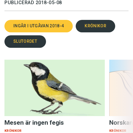
PUBLICERAD 2018-05-08
INGÅR I UTGÅVAN 2018-4
KRÖNIKOR
SLUTORDET
Mesen är ingen fegis
Norskan
KRÖNIKOR
KRÖNIKOR