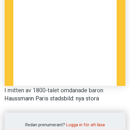
I mitten av 1800-talet omdanade baron
Haussmann Paris stadsbild: nya stora
boulevarder och parker skapades. Ungefär
samtidigt etablerades en lång rad enkla
näringsställen, utskänkningslokaler och
Redan prenumerant?
Logga in för att läsa