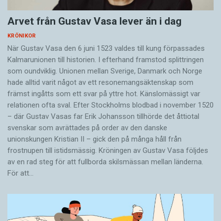
Arvet från Gustav Vasa lever än i dag
KRÖNIKOR
När Gustav Vasa den 6 juni 1523 ­valdes till kung förpassades
Kalmar­unionen till historien. I efterhand framstod splittringen
som ound­viklig. ­Unionen ­mellan Sverige, Danmark och ­Norge
hade alltid varit något av ett resonemangs­äkten­skap som
främst ingåtts som ett svar på yttre hot. ­Känslomässigt var
rela­tionen ofta sval. Efter Stockholms blodbad i novem­ber 1520
– där Gustav ­Vasas far Erik ­Johans­son tillhörde det åttiotal
svenskar som avrättades på order av den danske
unionskungen Kristian II – gick den på många håll från
frostnupen till istidsmässig. Kröningen av Gustav Vasa följdes
av en rad steg för att fullborda skilsmässan mellan länderna.
För att…