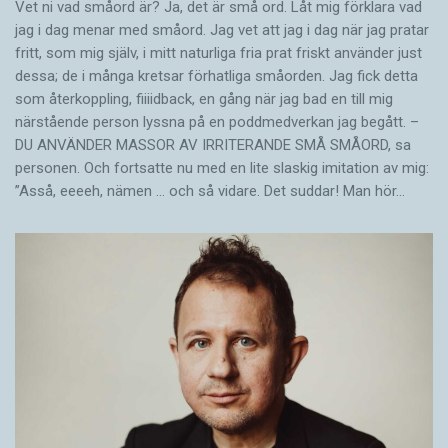
Vet ni vad småord är? Ja, det är små ord. Låt mig förklara vad
jag i dag menar med småord. Jag vet att jag i dag när jag pratar
fritt, som mig själv, i mitt naturliga fria prat friskt använder just
dessa; de i många kretsar förhatliga småorden. Jag fick detta
som återkoppling, fiiiidback, en gång när jag bad en till mig
närstående person lyssna på en poddmedverkan jag begått. –
DU ANVÄNDER MASSOR AV IRRITERANDE SMÅ SMÅORD, sa
personen. Och fortsatte nu med en lite slaskig imitation av mig:
”Asså, eeeeh, nämen … och så vidare. Det suddar! Man hör…