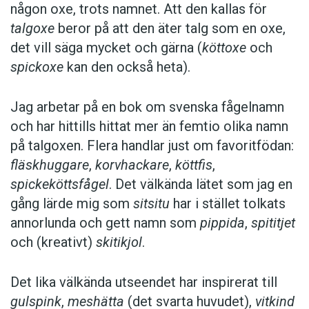
någon oxe, trots namnet. Att den kallas för
talgoxe
beror på att den äter talg som en oxe,
det vill säga mycket och gärna (
köttoxe
och
spickoxe
kan den också heta).
Jag arbetar på en bok om svenska fågelnamn
och har hittills hittat mer än femtio olika namn
på talgoxen. Flera handlar just om favoritfödan:
fläskhuggare
,
korvhackare
,
köttfis
,
spickeköttsfågel
. Det välkända lätet som jag en
gång lärde mig som
sitsitu
har i stället tolkats
annorlunda och gett namn som
pippida
,
spititjet
och (kreativt)
skitikjol
.
Det lika välkända utseendet har inspirerat till
gulspink
,
meshätta
(det svarta huvudet),
vitkind