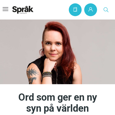
Hem
Artiklar
Krönikor
Språkfrågor
Skrivtips
Bokrecensioner
Ord som ger en ny
Kviss
syn på världen
Podden