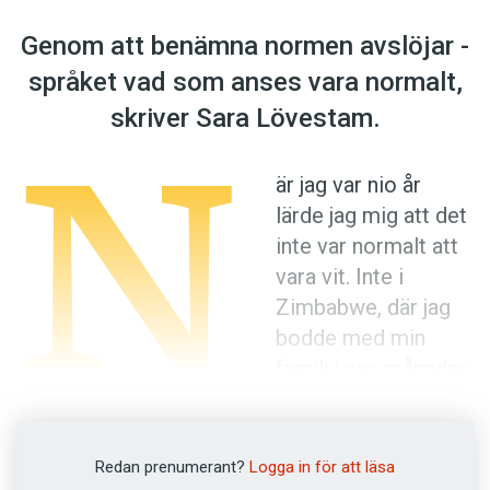
Anmäl till språkpolisen
Genom att ­benämna normen avslöjar ­
Föreslå nyord
språket vad som anses vara normalt,
Annonsera
N
skriver Sara Lövestam.
Prenumerera
Läs Språktidningen digitalt
är jag var nio år
Press
lärde jag mig att det
inte var normalt att
vara vit. Inte i
Zimbabwe, där jag
bodde med min
familj i sex månader.
Där kom barn fram
för att känna på mitt hår, och folk frågade om
mina födelsemärken var myggbett. Jag, som
Redan prenumerant?
Logga in för att läsa