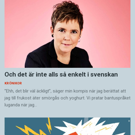
marginaliserade grupper redan lever med:
Om du behöver ett ord för min grupp, innebär
det att mitt perspektiv inte är det enda.
Sara Lövestam är författare och föreläsare.
Läs mer av Sara Lövestam:
På spåret med tågmodellen
Päron är ingen parentes i språket
Och det är inte alls så enkelt i svenskan
KRÖNIKOR
”Ehh, det blir väl äckligt”, säger min kompis när jag berättat att
jag till frukost äter smörgås och yoghurt. Vi pratar bantuspråket
luganda när jag…