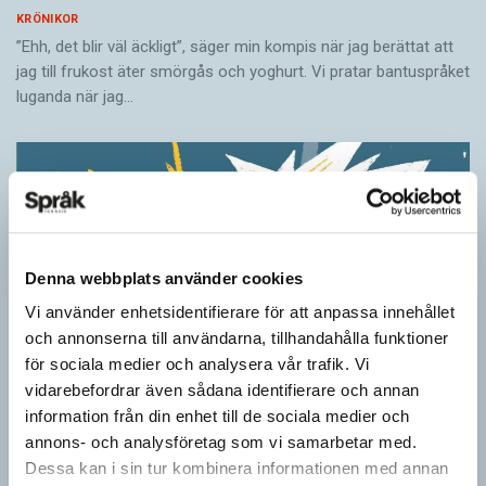
KRÖNIKOR
”Ehh, det blir väl äckligt”, säger min kompis när jag berättat att
jag till frukost äter smörgås och yoghurt. Vi pratar bantuspråket
luganda när jag…
Denna webbplats använder cookies
Vi använder enhetsidentifierare för att anpassa innehållet
och annonserna till användarna, tillhandahålla funktioner
för sociala medier och analysera vår trafik. Vi
vidarebefordrar även sådana identifierare och annan
information från din enhet till de sociala medier och
Ordens umgänge avslöjar betydelsen
annons- och analysföretag som vi samarbetar med.
KRÖNIKOR
Dessa kan i sin tur kombinera informationen med annan
”Du kan begripa ett ord genom att titta på vilka det umgås med”