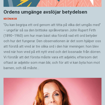
Ordens umgänge avslöjar betydelsen
KRÖNIKOR
”Du kan begripa ett ord genom att titta på vilka det umgås med”
– ungefär så sa den brittiske språkvetaren John Rupert Firth
(1890–1960) om hur man bäst ska förstå vad ett ord betyder
och hur det fungerar. Den ­observationen är det som hjälper oss
att förstå att vred är tre olika ord i den här meningen: hon blev
vred när hon vred på ett nytt vred och det lossnade från dörren.
Vi förstår att det första måste vara ett adjektiv, eftersom det
oftast är adjektiv som man blir, och för att vi kan byta hon mot
barnen, och då måste…