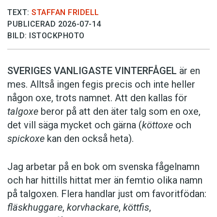
TEXT:
STAFFAN FRIDELL
PUBLICERAD 2026-07-14
BILD: ISTOCKPHOTO
SVERIGES VANLIGASTE VINTERFÅGEL
är en
mes. Alltså ingen fegis precis och inte heller
någon oxe, trots namnet. Att den kallas för
talgoxe
beror på att den äter talg som en oxe,
det vill säga mycket och gärna (
köttoxe
och
spickoxe
kan den också heta).
Jag arbetar på en bok om svenska fågelnamn
och har hittills hittat mer än femtio olika namn
på talgoxen. Flera handlar just om favoritfödan:
fläskhuggare
,
korvhackare
,
köttfis
,