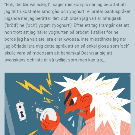
”Ehh, det blir väl äckligt”, säger min kompis när jag berättat att
jag till frukost äter smörgås och yoghurt. Vi pratar bantuspråket
luganda när jag berättar det, och orden jag valt är omugaati
(’bröd’) ne (’och’) yogati (’yoghurt’). Efter ett tag framgår det att
hon trott att jag häller yoghurten på brödet. I stället för ne
borde jag ha valt ate, era eller kwossa. Inte misstänkte jag när
jag började lära mig detta språk att en så enkel glosa som ’och’
skulle vara så mödosam att behärska! Det visar sig att
svenskans och inte är så tydligt som man kan tro;…