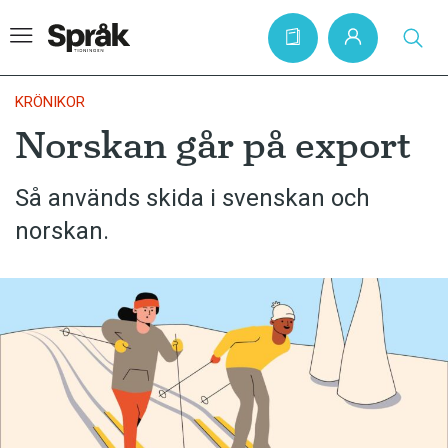
KRÖNIKOR
Norskan går på export
Hem
Så används skida i svenskan och
Artiklar
norskan.
Krönikor
Språkfrågor
Skrivtips
Bokrecensioner
Kviss
Podden