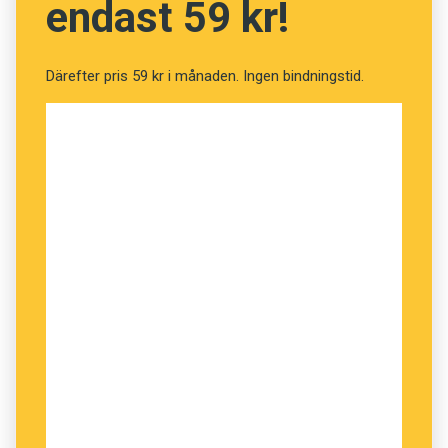
endast 59 kr!
kanonlopp
.
Därefter pris 59 kr i månaden. Ingen bindningstid.
Staffan Fridell är ­professor ­emeritus i
nordiska språk vid ­Uppsala universitet.
Innehållet på denna webbplats är
upphovsrättsligt skyddat.