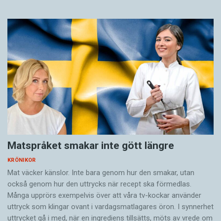
Matspråket smakar inte gött längre
KRÖNIKOR
Mat väcker känslor. Inte bara genom hur den smakar, utan
också genom hur den uttrycks när recept ska förmedlas.
Många upprörs exempelvis över att våra tv-kockar använder
uttryck som klingar ovant i vardagsmatlagares öron. I synnerhet
uttrycket gå i med, när en ingrediens tillsätts, möts av vrede om