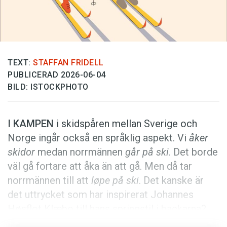
Anmäl till språkpolisen
Föreslå nyord
Annonsera
Prenumerera
TEXT:
STAFFAN FRIDELL
PUBLICERAD 2026-06-04
Läs Språktidningen digitalt
BILD: ISTOCKPHOTO
Press
I KAMPEN
i skidspåren ­mellan Sverige och
Norge ingår också en språklig aspekt. Vi
åker
skidor
medan norrmännen
går på ski
. Det borde
väl gå fortare att åka än att gå. Men då tar
norrmännen till att
løpe på ski
. Det ­kanske är
det uttrycket som har inspirerat Johannes
Høsflot Klæbo till hans springstil i backarna?
Både
ski
(som norrmännen har exporterat till