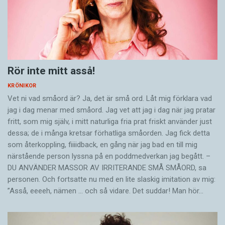
Rör inte mitt asså!
KRÖNIKOR
Vet ni vad småord är? Ja, det är små ord. Låt mig förklara vad
jag i dag menar med småord. Jag vet att jag i dag när jag pratar
fritt, som mig själv, i mitt naturliga fria prat friskt använder just
dessa; de i många kretsar förhatliga småorden. Jag fick detta
som återkoppling, fiiiidback, en gång när jag bad en till mig
närstående person lyssna på en poddmedverkan jag begått. –
DU ANVÄNDER MASSOR AV IRRITERANDE SMÅ SMÅORD, sa
personen. Och fortsatte nu med en lite slaskig imitation av mig:
”Asså, eeeeh, nämen … och så vidare. Det suddar! Man hör…