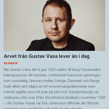
Arvet från Gustav Vasa lever än i dag
KRÖNIKOR
När Gustav Vasa den 6 juni 1523 ­valdes till kung förpassades
Kalmar­unionen till historien. I efterhand framstod splittringen
som ound­viklig. ­Unionen ­mellan Sverige, Danmark och ­Norge
hade alltid varit något av ett resonemangs­äkten­skap som
främst ingåtts som ett svar på yttre hot. ­Känslomässigt var
rela­tionen ofta sval. Efter Stockholms blodbad i novem­ber 1520
– där Gustav ­Vasas far Erik ­Johans­son tillhörde det åttiotal
svenskar som avrättades på order av den danske