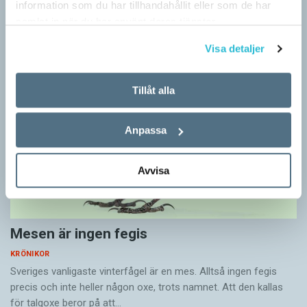
information som du har tillhandahållit eller som de har
– ungefär så sa den brittiske språkvetaren John Rupert Firth
samlat in när du har använt deras tjänster.
(1890–1960) om…
Visa detaljer
Tillåt alla
Anpassa
Avvisa
Mesen är ingen fegis
KRÖNIKOR
Sveriges vanligaste vinterfågel är en mes. Alltså ingen fegis
precis och inte heller någon oxe, trots namnet. Att den kallas
för talgoxe beror på att…