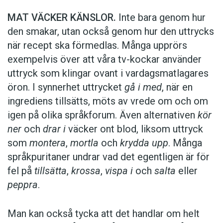
MAT VÄCKER KÄNSLOR.
Inte bara genom hur
den smakar, utan också genom hur den uttrycks
när recept ska förmedlas. Många upprörs
exempelvis över att våra tv-kockar använder
uttryck som klingar ovant i vardagsmatlagares
öron. I synnerhet uttrycket
gå i med
, när en
ingrediens tillsätts, möts av vrede om och om
igen på olika språkforum. Även alternativen
kör
ner
och
drar i
väcker ont blod, liksom uttryck
som
montera
,
mortla
och
krydda upp
. Många
språkpuritaner undrar vad det egentligen är för
fel på
tillsätta
,
krossa
,
vispa i
och
salta
eller
peppra
.
Man kan också tycka att det handlar om helt