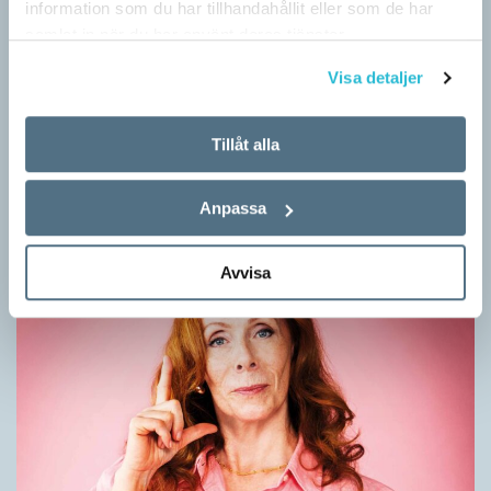
information som du har tillhandahållit eller som de har
samlat in när du har använt deras tjänster.
Visa detaljer
Mesen är ingen fegis
KRÖNIKOR
Tillåt alla
Sveriges vanligaste vinterfågel är en mes. Alltså ingen fegis
precis och inte heller någon oxe, trots namnet. Att den kallas
för talgoxe beror på att…
Anpassa
Avvisa