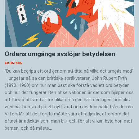
Ordens umgänge avslöjar betydelsen
KRÖNIKOR
”Du kan begripa ett ord genom att titta på vilka det umgås med”
– ungefär så sa den brittiske språkvetaren John Rupert Firth
(1890–1960) om hur man bäst ska förstå vad ett ord betyder
och hur det fungerar. Den ­observationen är det som hjälper oss
att förstå att vred är tre olika ord i den här meningen: hon blev
vred när hon vred på ett nytt vred och det lossnade från dörren.
Vi förstår att det första måste vara ett adjektiv, eftersom det
oftast är adjektiv som man blir, och för att vi kan byta hon mot
barnen, och då måste…