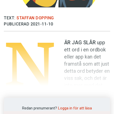
Anmäl till språkpolisen
Föreslå nyord
TEXT:
STAFFAN DOPPING
Annonsera
PUBLICERAD 2021-11-10
N
Prenumerera
Läs Språktidningen digitalt
ÄR JAG SLÅR
upp
Press
ett ord i en ordbok
eller app kan det
framstå som att just
detta ord betyder en
viss sak, och det är
inte mer med det.
Som att
förstulen
betyder ’sker i smyg’,
nevö
är samma sak som
bror- eller systerson och
tvinna
betyder ’sno
Redan prenumerant?
Logga in för att läsa
ihop’. Inga konstigheter.