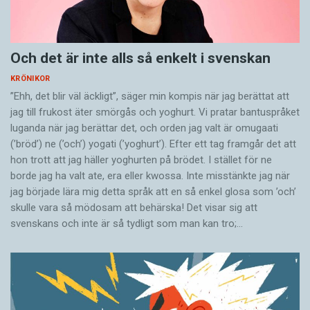
Och det är inte alls så enkelt i svenskan
KRÖNIKOR
”Ehh, det blir väl äckligt”, säger min kompis när jag berättat att
jag till frukost äter smörgås och yoghurt. Vi pratar bantuspråket
luganda när jag berättar det, och orden jag valt är omugaati
(’bröd’) ne (’och’) yogati (’yoghurt’). Efter ett tag framgår det att
hon trott att jag häller yoghurten på brödet. I stället för ne
borde jag ha valt ate, era eller kwossa. Inte misstänkte jag när
jag började lära mig detta språk att en så enkel glosa som ’och’
skulle vara så mödosam att behärska! Det visar sig att
svenskans och inte är så tydligt som man kan tro;…