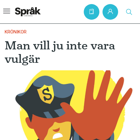
KRÖNIKOR
Man vill ju inte vara
Hem
vulgär
Artiklar
Krönikor
Språkfrågor
Skrivtips
Bokrecensioner
Kviss
Podden