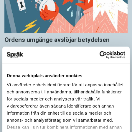
Ordens umgänge avslöjar betydelsen
KRÖNIKOR
”Du kan begripa ett ord genom att titta på vilka det umgås med”
– ungefär så sa den brittiske språkvetaren John Rupert Firth
(1890–1960) om…
Denna webbplats använder cookies
Vi använder enhetsidentifierare för att anpassa innehållet
och annonserna till användarna, tillhandahålla funktioner
för sociala medier och analysera vår trafik. Vi
vidarebefordrar även sådana identifierare och annan
information från din enhet till de sociala medier och
annons- och analysföretag som vi samarbetar med.
Dessa kan i sin tur kombinera informationen med annan