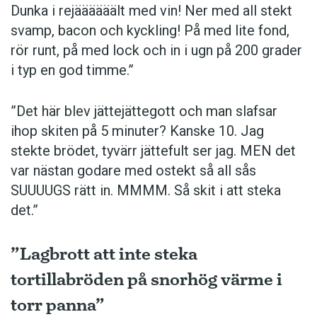
Dunka i rejäääääält med vin! Ner med all stekt
svamp, bacon och kyckling! På med lite fond,
rör runt, på med lock och in i ugn på 200 grader
i typ en god timme.”
”Det här blev jättejättegott och man slafsar
ihop skiten på 5 minuter? Kanske 10. Jag
stekte brödet, tyvärr jättefult ser jag. MEN det
var nästan godare med ostekt så all sås
SUUUUGS rätt in. MMMM. Så skit i att steka
det.”
”Lagbrott att inte steka
tortillabröden på snorhög värme i
torr panna”