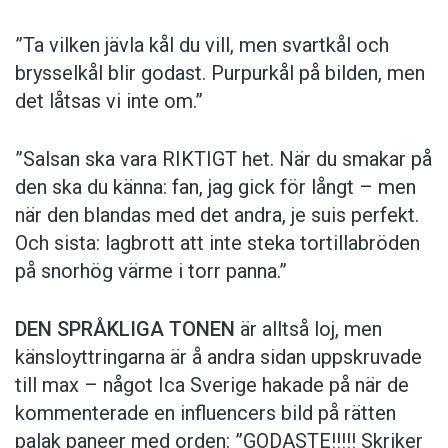
”Ta vilken jävla kål du vill, men svartkål och
brysselkål blir ­godast. ­Purpurkål på bilden, men
det låtsas vi inte om.”
”Salsan ska vara ­RIKTIGT het. När du smakar på
den ska du känna: fan, jag gick för långt – men
när den blandas med det andra, je suis perfekt.
Och sista: lagbrott att inte steka tortillabröden
på snorhög värme i torr panna.”
DEN SPRÅKLIGA TONEN
är alltså loj, men
känsloyttringarna är å andra sidan uppskruvade
till max – något Ica Sverige hakade på när de
kommen­terade en influencers bild på rätten
palak paneer med orden: ­”GODASTE!!!!! Skriker