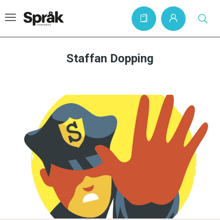
Staffan Dopping
Hem
Artiklar
Krönikor
Språkfrågor
Skrivtips
Bokrecensioner
Kviss
Podden