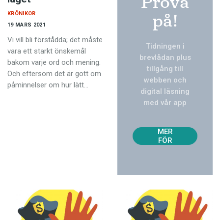
Prova
på!
KRÖNIKOR
19 MARS 2021
Vi vill bli förstådda; det måste
Tidningen i
vara ett starkt önskemål
brevlådan plus
bakom varje ord och mening.
tillgång till
Och eftersom det är gott om
webben och
påminnelser om hur lätt…
digital läsning
med vår app
TVÅ
NUM
MER
FÖR
129
KR!