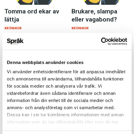
Tomma ord ekar av
Brukare, slampa
lättja
eller vagabond?
KRÖNIKOR
KRÖNIKOR
27 OKTOBER 2020
14 SEPTEMBER 2020
Det verkar som om
När man har levt länge blir
skrämmande och djupt
man så småningom gammal.
tragiska nyheter kommer allt
Sa jag något fult nu? Ska
Denna webbplats använder cookies
tätare. Och vi vet alla vad
också gammal kategoriseras
som väntar på den offentliga
som diskriminerande och
Vi använder enhetsidentifierare för att anpassa innehållet
scenen när en…
nedlåtande? Vi lever…
och annonserna till användarna, tillhandahålla funktioner
för sociala medier och analysera vår trafik. Vi
vidarebefordrar även sådana identifierare och annan
information från din enhet till de sociala medier och
annons- och analysföretag som vi samarbetar med.
Dessa kan i sin tur kombinera informationen med annan
information som du har tillhandahållit eller som de har
samlat in när du har använt deras tjänster.
Få ett hum om
Låt oss låna – men