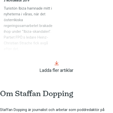
3 NOVEMBER 2019
Turistön Ibiza hamnade mitt i
nyheterna i våras, när det
österrikiska
regeringssamarbetet brakade
ihop under ”Ibiza-skandalen”.
Partiet FPÖ:s ledare Heinz-
Christian Strache fick avgå
efter det…
Ladda fler artiklar
Om 
Staffan Dopping
Staffan Dopping är journalist och arbetar som poddredaktör på