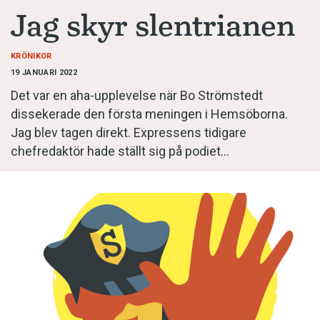
Anmäl till språkpolisen
Jag skyr slentrianen
Föreslå nyord
Annonsera
KRÖNIKOR
19 JANUARI 2022
Prenumerera
Det var en aha-upplevelse när Bo Strömstedt
Läs Språktidningen digitalt
dissekerade den första meningen i Hemsöborna.
Jag blev tagen direkt. Expressens tidigare
Press
chefredaktör hade ställt sig på podiet…