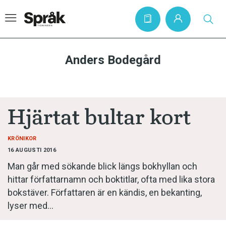
Anders Bodegård
Hem
Artiklar
Hjärtat bultar kort
Krönikor
Språkfrågor
KRÖNIKOR
16 AUGUSTI 2016
Skrivtips
Man går med sökande blick längs bokhyllan och
Bokrecensioner
hittar författarnamn och boktitlar, ofta med lika stora
bokstäver. Författaren är en kändis, en bekanting,
Kviss
lyser med…
Podden