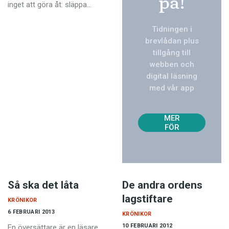
på!
inget att göra åt: släppa…
Tidningen i
brevlådan plus
tillgång till
webben och
digital läsning
med vår app
TVÅ
NUM
MER
FÖR
129
KR!
Så ska det låta
De andra ordens
lagstiftare
KRÖNIKOR
6 FEBRUARI 2013
KRÖNIKOR
10 FEBRUARI 2012
En översättare är en läsare,