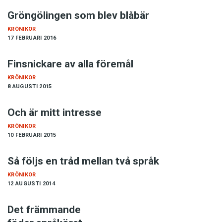
Anmäl till språkpolisen
Gröngölingen som blev blåbär
Föreslå nyord
KRÖNIKOR
17 FEBRUARI 2016
Annonsera
Prenumerera
Finsnickare av alla föremål
Läs Språktidningen digitalt
KRÖNIKOR
8 AUGUSTI 2015
Press
Och är mitt intresse
KRÖNIKOR
10 FEBRUARI 2015
Så följs en tråd mellan två språk
KRÖNIKOR
12 AUGUSTI 2014
Det främmande