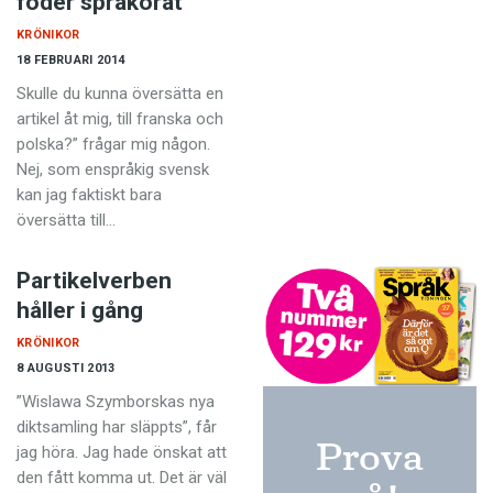
föder språkörat
KRÖNIKOR
18 FEBRUARI 2014
Skulle du kunna översätta en
artikel åt mig, till franska och
polska?” frågar mig någon.
Nej, som enspråkig svensk
kan jag faktiskt bara
översätta till…
Partikelverben
håller i gång
KRÖNIKOR
8 AUGUSTI 2013
”Wislawa Szymborskas nya
diktsamling har släppts”, får
Prova
jag höra. Jag hade önskat att
den fått komma ut. Det är väl