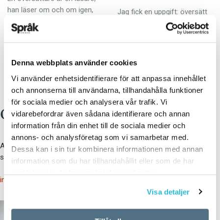
han läser om och om igen,
Jag fick en uppgift: översätt
han är en läsare i kvadrat;
Jean le Rond d’Alemberts
han gör om det, om och om
Observations sur l’art de
och…
traduire … från 1763. Det
hade saknats en bok på
Denna webbplats använder cookies
svenska för…
Vi använder enhetsidentifierare för att anpassa innehållet
och annonserna till användarna, tillhandahålla funktioner
för sociala medier och analysera vår trafik. Vi
Om 
Anders Bodegård
vidarebefordrar även sådana identifierare och annan
information från din enhet till de sociala medier och
annons- och analysföretag som vi samarbetar med.
Anders Bodegård är översättare från polska och franska till
Dessa kan i sin tur kombinera informationen med annan
svenska.
information som du har tillhandahållit eller som de har
samlat in när du har använt deras tjänster.
info@spraktidningen.se
Visa detaljer