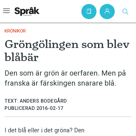
KRÖNIKOR
Gröngölingen som blev
Hem
blåbär
Artiklar
Krönikor
Den som är grön är oerfaren. Men på
franska är färskingen snarare blå.
Språkfrågor
Skrivtips
TEXT: ANDERS BODEGÅRD
Bokrecensioner
PUBLICERAD 2016-02-17
Kviss
Podden
I det blå eller i det gröna? Den