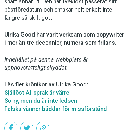
snart ebbar ut. Den har tveklöst passerat sitt
bästföredatum och smakar helt enkelt inte
längre särskilt gött.
Ulrika Good har varit verksam som copy­writer
i mer än tre decennier, numera som frilans.
Innehållet på denna webbplats är
upphovsrättsligt skyddat.
Läs fler krönikor av Ulrika Good:
Själlöst AI-språk är värre
Sorry, men du är inte ledsen
Falska vänner bäddar för missförstånd