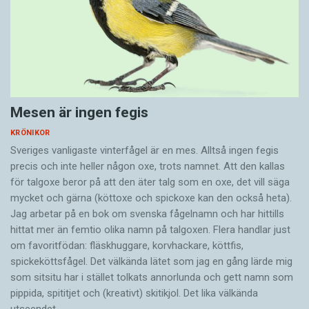
Mesen är ingen fegis
KRÖNIKOR
Sveriges vanligaste vinterfågel är en mes. Alltså ingen fegis
precis och inte heller någon oxe, trots namnet. Att den kallas
för talgoxe beror på att den äter talg som en oxe, det vill säga
mycket och gärna (köttoxe och spickoxe kan den också heta).
Jag arbetar på en bok om svenska fågelnamn och har hittills
hittat mer än femtio olika namn på talgoxen. Flera handlar just
om favoritfödan: fläskhuggare, korvhackare, köttfis,
spickeköttsfågel. Det välkända lätet som jag en gång lärde mig
som sitsitu har i stället tolkats annorlunda och gett namn som
pippida, spititjet och (kreativt) skitikjol. Det lika välkända
utseendet…