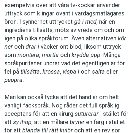
exempelvis över att våra tv-kockar använder
uttryck som klingar ovant i vardagsmatlagares
öron. I synnerhet uttrycket
gå i med
, när en
ingrediens tillsätts, möts av vrede om och om
igen på olika språkforum. Även alternativen
kör
ner
och
drar i
väcker ont blod, liksom uttryck
som
montera
,
mortla
och
krydda upp
. Många
språkpuritaner undrar vad det egentligen är för
fel på
tillsätta
,
krossa
,
vispa i
och
salta
eller
peppra
.
Man kan också tycka att det handlar om helt
vanligt fackspråk. Nog råder det full språklig
acceptans för att en kirurg
suturerar
i stället för
att
sy ihop
, att en målare
bryter
en färg i stället
för att
blanda till rätt kulör
och att en revisor