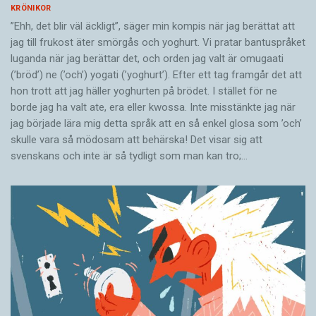
KRÖNIKOR
”Ehh, det blir väl äckligt”, säger min kompis när jag berättat att
jag till frukost äter smörgås och yoghurt. Vi pratar bantuspråket
luganda när jag berättar det, och orden jag valt är omugaati
(’bröd’) ne (’och’) yogati (’yoghurt’). Efter ett tag framgår det att
hon trott att jag häller yoghurten på brödet. I stället för ne
borde jag ha valt ate, era eller kwossa. Inte misstänkte jag när
jag började lära mig detta språk att en så enkel glosa som ’och’
skulle vara så mödosam att behärska! Det visar sig att
svenskans och inte är så tydligt som man kan tro;…