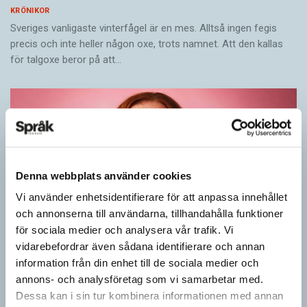
KRÖNIKOR
Sveriges vanligaste vinterfågel är en mes. Alltså ingen fegis
precis och inte heller någon oxe, trots namnet. Att den kallas
för talgoxe beror på att…
Denna webbplats använder cookies
Vi använder enhetsidentifierare för att anpassa innehållet
och annonserna till användarna, tillhandahålla funktioner
för sociala medier och analysera vår trafik. Vi
vidarebefordrar även sådana identifierare och annan
Rör inte mitt asså!
information från din enhet till de sociala medier och
annons- och analysföretag som vi samarbetar med.
KRÖNIKOR
Dessa kan i sin tur kombinera informationen med annan
Vet ni vad småord är? Ja, det är små ord. Låt mig förklara vad