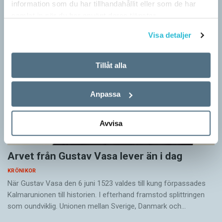
information som du har tillhandahållit eller som de har
jag i dag menar med småord. Jag vet att jag i…
samlat in när du har använt deras tjänster.
Visa detaljer
Tillåt alla
Anpassa
Avvisa
Arvet från Gustav Vasa lever än i dag
KRÖNIKOR
När Gustav Vasa den 6 juni 1523 ­valdes till kung förpassades
Kalmar­unionen till historien. I efterhand framstod splittringen
som ound­viklig. ­Unionen ­mellan Sverige, Danmark och…