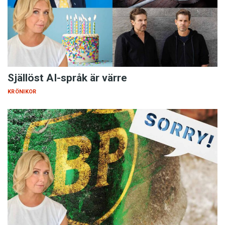
Själlöst AI-språk är värre
KRÖNIKOR