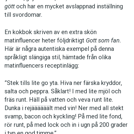
gött
och har en mycket avslappnad inställning
till svordomar.
En kokbok ­skriven av en extra skön
matinfluencer heter följd­riktigt
Gott som fan
.
Här är några autentiska ­exempel på denna
språkligt slängiga stil, ­hämtade från olika
matinfluencers receptinlägg:
”Stek tills lite go yta. Hiva ner färska kryddor,
salta och peppra. Såklart! I med lite mjöl och
fräs runt. Häll på vatten och veva runt lite.
Dunka i rejäääääält med vin! Ner med all stekt
svamp, bacon och kyckling! På med lite fond,
rör runt, på med lock och in i ugn på 200 grader
i typ en god timme.”