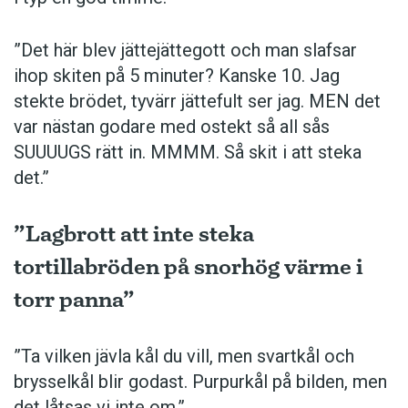
”Det här blev jättejättegott och man slafsar
ihop skiten på 5 minuter? Kanske 10. Jag
stekte brödet, tyvärr jättefult ser jag. MEN det
var nästan godare med ostekt så all sås
SUUUUGS rätt in. MMMM. Så skit i att steka
det.”
”Lagbrott att inte steka
tortillabröden på snorhög värme i
torr panna”
”Ta vilken jävla kål du vill, men svartkål och
brysselkål blir ­godast. ­Purpurkål på bilden, men
det låtsas vi inte om.”