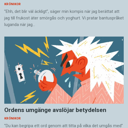
KRÖNIKOR
”Ehh, det blir väl äckligt”, säger min kompis när jag berättat att
jag till frukost äter smörgås och yoghurt. Vi pratar bantuspråket
luganda när jag…
Ordens umgänge avslöjar betydelsen
KRÖNIKOR
”Du kan begripa ett ord genom att titta på vilka det umgås med”