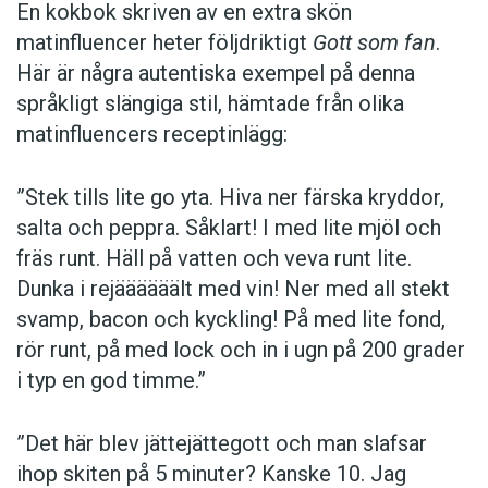
En kokbok ­skriven av en extra skön
matinfluencer heter följd­riktigt
Gott som fan
.
Här är några autentiska ­exempel på denna
språkligt slängiga stil, ­hämtade från olika
matinfluencers receptinlägg:
”Stek tills lite go yta. Hiva ner färska kryddor,
salta och peppra. Såklart! I med lite mjöl och
fräs runt. Häll på vatten och veva runt lite.
Dunka i rejäääääält med vin! Ner med all stekt
svamp, bacon och kyckling! På med lite fond,
rör runt, på med lock och in i ugn på 200 grader
i typ en god timme.”
”Det här blev jättejättegott och man slafsar
ihop skiten på 5 minuter? Kanske 10. Jag