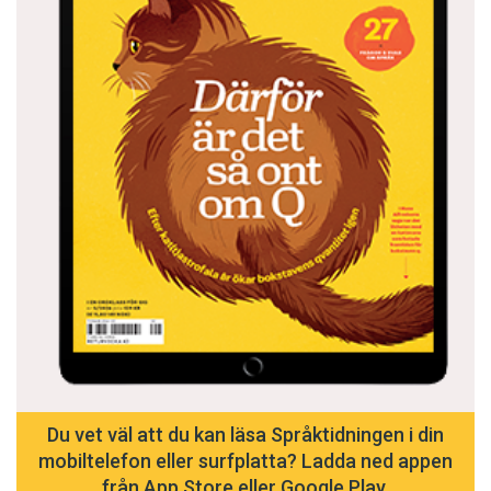
Men sedan ser du isen och en
hopkurad häger, kärnan i
landskapet som du inte behöver
titta på längre. Därför öppnar sig
ögonen vidare mot
den istäckta floden och
skridskobarnen. Och för en stund
kan du tänka dig en underjordisk tråd
mellan det här stället och det första,
så länge hägern står kvar.
Anders Bodegård är översättare från polska och
franska till svenska.
Du vet väl att du kan läsa Språktidningen i din
mobiltelefon eller surfplatta? Ladda ned appen
från App Store eller Google Play.