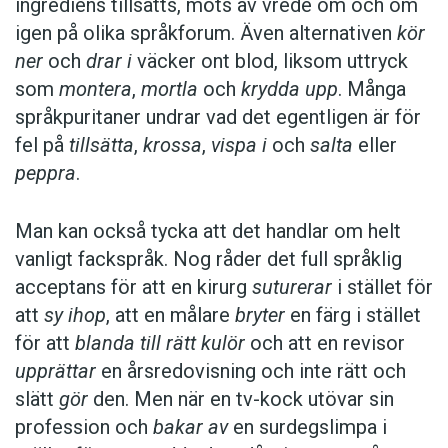
ingrediens tillsätts, möts av vrede om och om
igen på olika språkforum. Även alternativen
kör
ner
och
drar i
väcker ont blod, liksom uttryck
som
montera
,
mortla
och
krydda upp
. Många
språkpuritaner undrar vad det egentligen är för
fel på
tillsätta
,
krossa
,
vispa i
och
salta
eller
peppra
.
Man kan också tycka att det handlar om helt
vanligt fackspråk. Nog råder det full språklig
acceptans för att en kirurg
suturerar
i stället för
att
sy ihop
, att en målare
bryter
en färg i stället
för att
blanda till rätt kulör
och att en revisor
upprättar
en årsredovisning och inte rätt och
slätt
gör
den. Men när en tv-kock utövar sin
profession och
bakar av
en surdegslimpa i