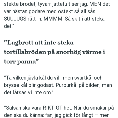
stekte brödet, tyvärr jättefult ser jag. MEN det
var nästan godare med ostekt så all sås
SUUUUGS rätt in. MMMM. Så skit i att steka
det.”
”Lagbrott att inte steka
tortillabröden på snorhög värme i
torr panna”
”Ta vilken jävla kål du vill, men svartkål och
brysselkål blir ­godast. ­Purpurkål på bilden, men
det låtsas vi inte om.”
”Salsan ska vara ­RIKTIGT het. När du smakar på
den ska du känna: fan, jag gick för långt – men