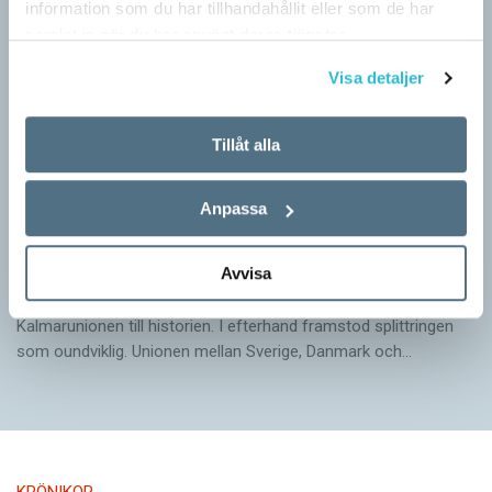
information som du har tillhandahållit eller som de har
samlat in när du har använt deras tjänster.
Visa detaljer
Tillåt alla
Anpassa
Arvet från Gustav Vasa lever än i dag
Avvisa
KRÖNIKOR
När Gustav Vasa den 6 juni 1523 ­valdes till kung förpassades
Kalmar­unionen till historien. I efterhand framstod splittringen
som ound­viklig. ­Unionen ­mellan Sverige, Danmark och…