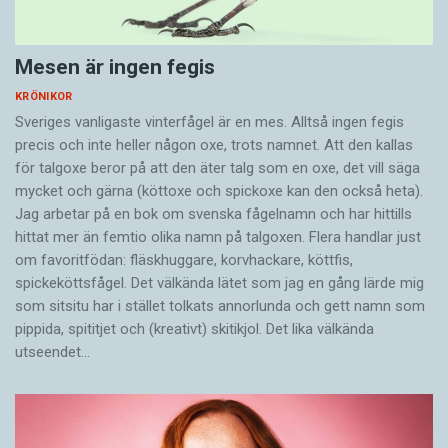
Mesen är ingen fegis
KRÖNIKOR
Sveriges vanligaste vinterfågel är en mes. Alltså ingen fegis
precis och inte heller någon oxe, trots namnet. Att den kallas
för talgoxe beror på att den äter talg som en oxe, det vill säga
mycket och gärna (köttoxe och spickoxe kan den också heta).
Jag arbetar på en bok om svenska fågelnamn och har hittills
hittat mer än femtio olika namn på talgoxen. Flera handlar just
om favoritfödan: fläskhuggare, korvhackare, köttfis,
spickeköttsfågel. Det välkända lätet som jag en gång lärde mig
som sitsitu har i stället tolkats annorlunda och gett namn som
pippida, spititjet och (kreativt) skitikjol. Det lika välkända
utseendet…