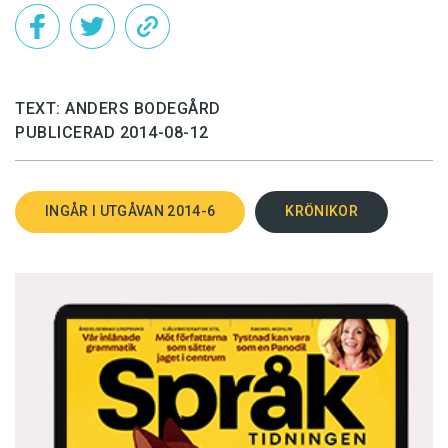
vad ska jag, ”härmaren”, göra åt det? Ska jag
skriva: ’så länge den inte har flugit upp, hägern.’?
Nej, det blir för långt; att översätta är en
ekonomisk hantering.
TEXT: ANDERS BODEGÅRD
PUBLICERAD 2014-08-12
Till sist: en berikande möjlighet i svenskan är
sammansättningen. I dikten står det:
dzieci na
łyżwach
, ’barn’, eller ’barnen på skridskor’. Vilket
INGÅR I UTGÅVAN 2014-6
KRÖNIKOR
går att minska från tre ord till ett:
’skridskobarnen’. Och nog ska jag välja den
bestämda formen, som för blicken närmare
föremålet? För att bättre följa poetens
panorering mot något som vill likna en
uppenbarelse.
Hägern