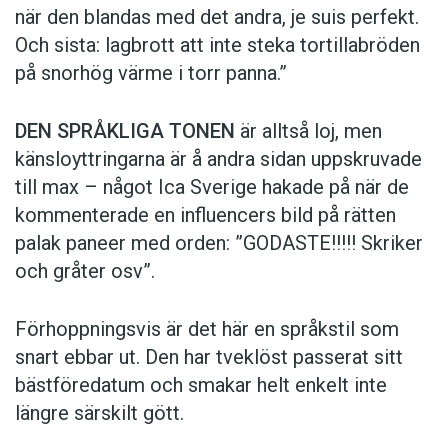
när den blandas med det andra, je suis perfekt.
Och sista: lagbrott att inte steka tortillabröden
på snorhög värme i torr panna.”
DEN SPRÅKLIGA TONEN
är alltså loj, men
känsloyttringarna är å andra sidan uppskruvade
till max – något Ica Sverige hakade på när de
kommen­terade en influencers bild på rätten
palak paneer med orden: ­”GODASTE!!!!! Skriker
och gråter osv”.
Förhoppningsvis är det här en språkstil som
snart ebbar ut. Den har tveklöst passerat sitt
bästföredatum och smakar helt enkelt inte
längre särskilt gött.