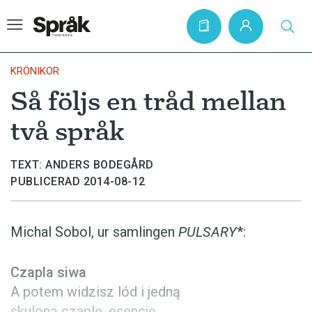
KRÖNIKOR
Så följs en tråd mellan
Hem
två språk
Artiklar
Krönikor
TEXT: ANDERS BODEGÅRD
PUBLICERAD 2014-08-12
Språkfrågor
Skrivtips
Michal Sobol, ur samlingen
PULSARY
*:
Bokrecensioner
Kviss
Czapla siwa
A potem widzisz lód i jedną
Podden
skuloną czaplę, esencję