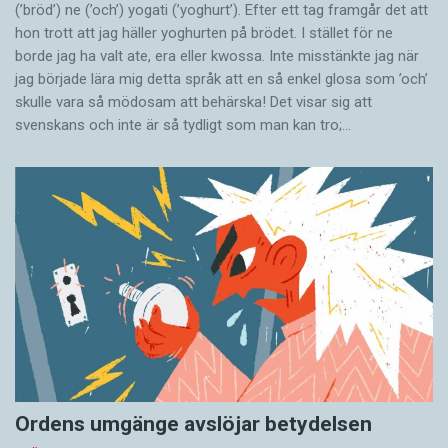
(’bröd’) ne (’och’) yogati (’yoghurt’). Efter ett tag framgår det att
hon trott att jag häller yoghurten på brödet. I stället för ne
borde jag ha valt ate, era eller kwossa. Inte misstänkte jag när
jag började lära mig detta språk att en så enkel glosa som ’och’
skulle vara så mödosam att behärska! Det visar sig att
svenskans och inte är så tydligt som man kan tro;…
Ordens umgänge avslöjar betydelsen