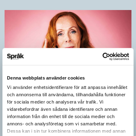
Denna webbplats använder cookies
Rör inte mitt asså!
Vi använder enhetsidentifierare för att anpassa innehållet
och annonserna till användarna, tillhandahålla funktioner
KRÖNIKOR
för sociala medier och analysera vår trafik. Vi
Vet ni vad småord är? Ja, det är små ord. Låt mig förklara vad
vidarebefordrar även sådana identifierare och annan
jag i dag menar med småord. Jag vet att jag i…
information från din enhet till de sociala medier och
annons- och analysföretag som vi samarbetar med.
Dessa kan i sin tur kombinera informationen med annan