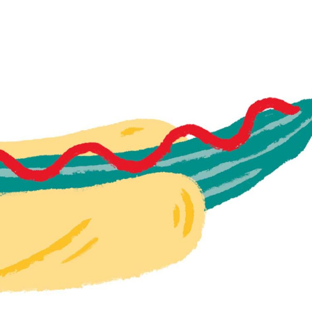
språkpolisen
rd
a
dningen digitalt