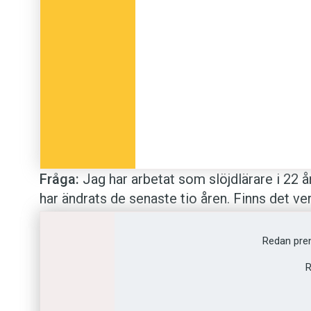
Fråga:
Jag har arbetat som slöjdlärare i 22 
har ändrats de senaste tio åren. Finns det v
vegetariska biffar
och
vegetariska schnitzlar
Redan pre
Mahroan
R
Svar:
Jo då, sådana ord finns, och har funnits 