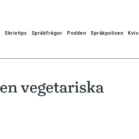
Skrivtips
Språkfrågor
Podden
Språkpolisen
Kvis
gen vegetariska
oner