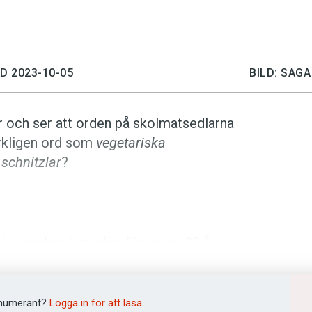
D 2023-10-05
BILD: SAG
år och ser att orden på skolmatsedlarna
erkligen ord som
vegetariska
 schnitzlar
?
i svenskan betydligt längre än 22 år.
 åtminstone sedan slutet av 1800-talet,
ska biffar
. Många var dock skeptiska, till
m testade en vegetarisk måltid 1906
numerant?
Logga in för att läsa