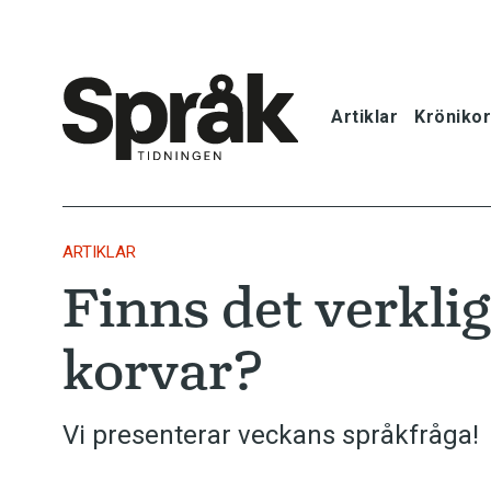
Artiklar
Krönikor
Hem
Artiklar
ARTIKLAR
Finns det verkli
Krönikor
korvar?
Språkfrågor
Skrivtips
Vi presenterar veckans språkfråga!
Bokrecensi