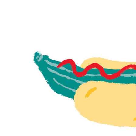
Kviss
Podden
Anmäl till 
Föreslå nyo
Annonsera
Prenumerer
Läs Språkti
Press