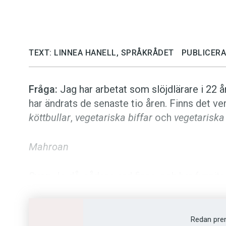
TEXT: LINNEA HANELL, SPRÅKRÅDET
PUBLICERA
Fråga:
Jag har arbetat som slöjdlärare i 22 
har ändrats de senaste tio åren. Finns det v
köttbullar
,
vegetariska biffar
och
vegetariska
Mahroan
Svar:
Jo då, sådana ord finns, och har funnits 
Vegetarisk mat har varit populärt i omgångar
då man började tala om exempelvis
vegetari
exempel en skribent för Jämtlandsposten so
Redan pre