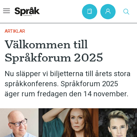
ARTIKLAR
Välkommen till
Hem
Språkforum 2025
Artiklar
Krönikor
Nu släpper vi biljetterna till årets stora
språkkonferens. Språkforum 2025
Språkfrågor
äger rum fredagen den 14 november.
Skrivtips
Bokrecensioner
Kviss
Podden