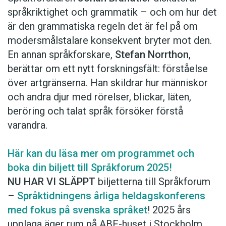
språkriktighet och grammatik – och om hur det
är den grammatiska regeln det är fel på om
modersmålstalare konsekvent bryter mot den.
En annan språkforskare,
Stefan Norrthon
,
berättar om ett nytt forskningsfält: förståelse
över artgränserna. Han skildrar hur människor
och andra djur med rörelser, blickar, läten,
beröring och talat språk försöker förstå
varandra.
Här kan du läsa mer om programmet och
boka din biljett till Språkforum 2025!
NU HAR VI SLÄPPT
biljetterna till Språkforum
–
Språktidningens årliga heldagskonferens
med fokus på svenska språket
! 2025 års
upplaga äger rum på ABF-huset i Stockholm