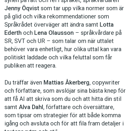
synen på rätt och fel i språket, språkvårdaren
Jenny Öqvist
som tar upp vilka normer som är
på glid och vilka rekommendationer som
Språkrådet överväger att ändra samt
Lotta
Ederth
och
Lena Olausson
– språkvårdare på
SR, SVT och UR – som talar om när uttalet
behöver vara enhetligt, hur olika uttal kan vara
politiskt laddade och vilka feluttal som får
publiken att reagera.
Du träffar även
Mattias Åkerberg
, copywriter
och författare, som avslöjar sina bästa knep för
att få AI att skriva som du och att hitta din stil
samt
Alva Dahl
, författare och översättare,
som tipsar om strategier för att både komma
igång och avsluta och för att fila fram detaljer i