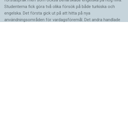
förstaspråk men som också behärskade engelska på hög nivå.
Studenterna fick göra två olika försök på både turkiska och
engelska. Det första gick ut på att hitta på nya
användningsområden för vardagsföremål. Det andra handlade
om att finna ett gemensamt ord för tre ord som inte tycktes ha
något samband. Resultaten var genomgående bättre när
testpersonerna använde turkiska. Idéerna var både fler och mer
originella. Förklaringen är enligt forskarna att det är lättare att…
ARTIKLAR
Fler ser kvinnor med
nya former
Valet av ord påverkar synen på vilka