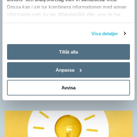
Dessa kan i sin tur kombinera informationen med annan
information som du har tillhandahållit eller som de har
samlat in när du har använt deras tjänster.
Visa detaljer
Tillåt alla
Kotten får inte tummen upp av ­
myndigheten
Anpassa
ARTIKLAR
Kotten är inte ett lämpligt förnamn. Det anser Skatte­verket som
Avvisa
i ett beslut säger nej till ett föräldra­par i Ljusdal som ville ge
nykomlingen i…