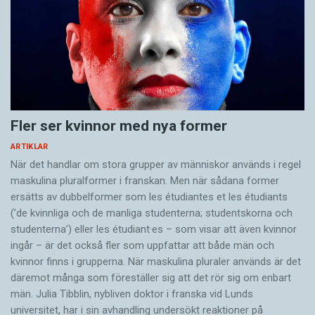
Fler ser kvinnor med nya former
ARTIKLAR
När det handlar om stora grupper av människor används i regel
maskulina pluralformer i franskan. Men när sådana ­former
ersätts av dubbel­former som les étudiantes et les étudiants
(’de kvinnliga och de manliga studenterna; studentskorna och
studenterna’) eller les étudiant·es – som visar att även kvinnor
ingår – är det också fler som uppfattar att både män och
kvinnor finns i grupperna. När maskulina pluraler används är det
där­emot många som föreställer sig att det rör sig om enbart
män. Julia Tibblin, nybliven doktor i franska vid Lunds
universitet, har i sin avhandling undersökt reaktioner på