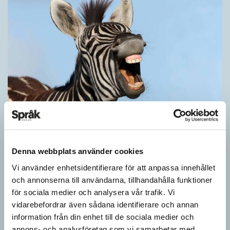
Därför är vi språkaktivister
ARTIKLAR
Kan vi ord? Ja, tiotusentals, men här handlar det bara om de få
Denna webbplats använder cookies
vi faktiskt använder. Ordkunskapsprov och ordquiz får oss att
Vi använder enhetsidentifierare för att anpassa innehållet
tro på orden…
och annonserna till användarna, tillhandahålla funktioner
för sociala medier och analysera vår trafik. Vi
vidarebefordrar även sådana identifierare och annan
information från din enhet till de sociala medier och
annons- och analysföretag som vi samarbetar med.