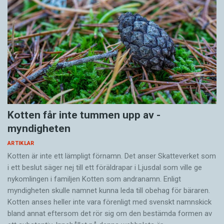
Kotten får inte tummen upp av ­
myndigheten
ARTIKLAR
Kotten är inte ett lämpligt förnamn. Det anser Skatte­verket som
i ett beslut säger nej till ett föräldra­par i Ljusdal som ville ge
nykomlingen i familjen Kotten som andranamn. Enligt
myndigheten skulle namnet kunna leda till obehag för bäraren.
Kotten anses heller inte vara förenligt med svenskt namnskick
bland annat eftersom det rör sig om den bestämda formen av