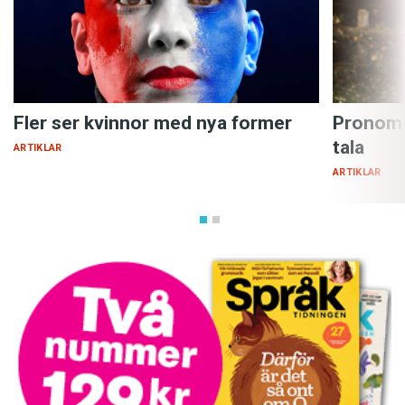
Fler ser kvinnor med nya former
Pronome
tala
ARTIKLAR
ARTIKLAR