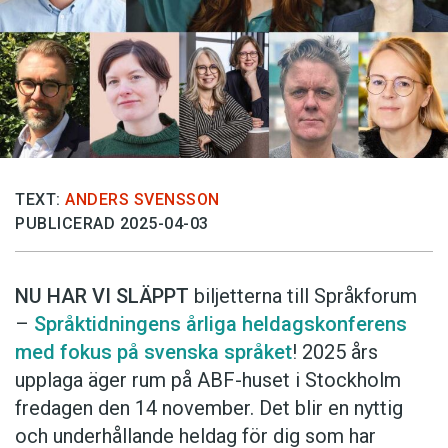
Anmäl till språkpolisen
Föreslå nyord
Annonsera
Prenumerera
Läs Språktidningen digitalt
Press
TEXT:
ANDERS SVENSSON
PUBLICERAD 2025-04-03
NU HAR VI SLÄPPT
biljetterna till Språkforum
–
Språktidningens årliga heldagskonferens
med fokus på svenska språket
! 2025 års
upplaga äger rum på ABF-huset i Stockholm
fredagen den 14 november. Det blir en nyttig
och underhållande heldag för dig som har