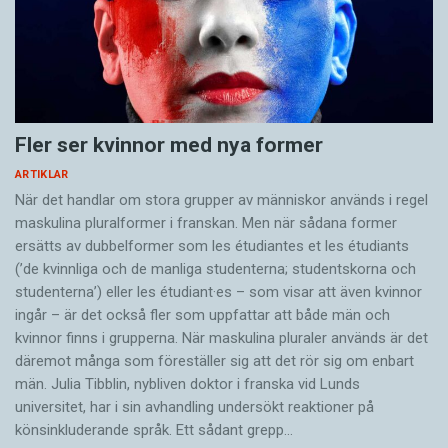
Fler ser kvinnor med nya former
ARTIKLAR
När det handlar om stora grupper av människor används i regel
maskulina pluralformer i franskan. Men när sådana ­former
ersätts av dubbel­former som les étudiantes et les étudiants
(’de kvinnliga och de manliga studenterna; studentskorna och
studenterna’) eller les étudiant·es – som visar att även kvinnor
ingår – är det också fler som uppfattar att både män och
kvinnor finns i grupperna. När maskulina pluraler används är det
där­emot många som föreställer sig att det rör sig om enbart
män. Julia Tibblin, nybliven doktor i franska vid Lunds
universitet, har i sin avhandling undersökt reaktioner på
könsinkluderande språk. Ett sådant grepp…