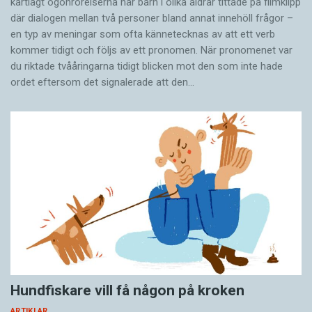
kartlagt ögonrörelserna när barn i olika åldrar tittade på filmklipp
där dialogen mellan två personer bland annat innehöll frågor –
en typ av meningar som ofta kännetecknas av att ett verb
kommer tidigt och följs av ett pronomen. När pronomenet var
du riktade tvååringarna tidigt blicken mot den som inte hade
ordet eftersom det ­signalerade att den…
Hundfiskare vill få någon på kroken
ARTIKLAR