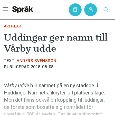
ARTIKLAR
Uddingar ger namn till
Hem
Vårby udde
Artiklar
Krönikor
TEXT:
ANDERS SVENSSON
PUBLICERAD 2018-08-08
Språkfrågor
Skrivtips
Vårby udde
blir namnet på en ny stadsdel i
Bokrecensioner
Huddinge. Namnet anknyter till platsens läge.
Kviss
Men det finns också en koppling till uddingar,
de första som bosatte sig i området för
Podden
ungefär 4 500 år sedan. Det är en anknytning