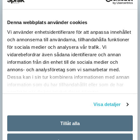
Denna webbplats använder cookies
Vi använder enhetsidentifierare för att anpassa innehållet
och annonserna till användarna, tillhandahålla funktioner
för sociala medier och analysera vår trafik. Vi
vidarebefordrar även sådana identifierare och annan
information från din enhet till de sociala medier och
annons- och analysföretag som vi samarbetar med.
Dessa kan i sin tur kombinera informationen med annan
information som du har tillhandahållit eller som de har
samlat in när du har använt deras tjänster.
Pronomen avslöjar vem som ska tala
ARTIKLAR
Visa detaljer
Vid två års ålder har barn begränsad förståelse för
meningsstruktur. Ändå har tvååringar lärt sig grunderna
Tillåt alla
i turtagning i samtal. Förmågan utvecklas ytterligare i takt med…