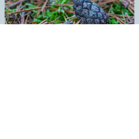
Kotten får inte tummen upp av ­
myndigheten
ARTIKLAR
Kotten är inte ett lämpligt förnamn. Det anser Skatte­verket som
i ett beslut säger nej till ett föräldra­par i Ljusdal som ville ge
nykomlingen i familjen Kotten som andranamn. Enligt
myndigheten skulle namnet kunna leda till obehag för bäraren.
Kotten anses heller inte vara förenligt med svenskt namnskick
bland annat eftersom det rör sig om den bestämda formen av
ett substantiv. Innehållet på denna webbplats är
upphovsrättsligt skyddat.