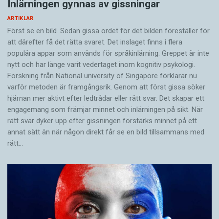
Inlärningen gynnas av gissningar
ARTIKLAR
Först se en bild. Sedan gissa ordet för det bilden föreställer för
att därefter få det rätta svaret. Det inslaget finns i flera
populära appar som används för språkinlärning. Greppet är inte
nytt och har länge varit vedertaget inom kognitiv psykologi.
Forskning från National university of Singa­pore förklarar nu
varför metoden är framgångsrik. Genom att först gissa ­söker
hjärnan mer aktivt ­efter ledtrådar eller rätt svar. Det skapar ett
engagemang som främjar minnet och inlärningen på sikt. När
rätt svar dyker upp efter gissningen förstärks minnet på ett
annat sätt än när någon direkt får se en bild tillsammans med
rätt…