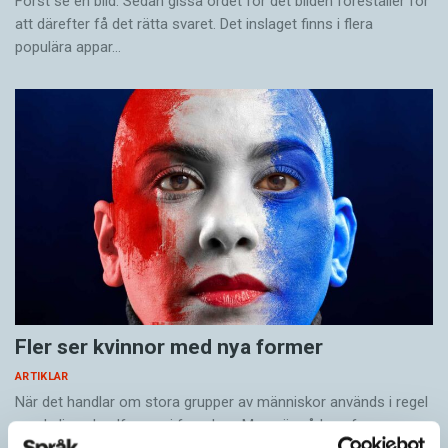
Först se en bild. Sedan gissa ordet för det bilden föreställer för
att därefter få det rätta svaret. Det inslaget finns i flera
populära appar…
Fler ser kvinnor med nya former
ARTIKLAR
När det handlar om stora grupper av människor används i regel
maskulina pluralformer i franskan. Men när sådana ­former
ersätts av dubbel­former som les étudiantes…