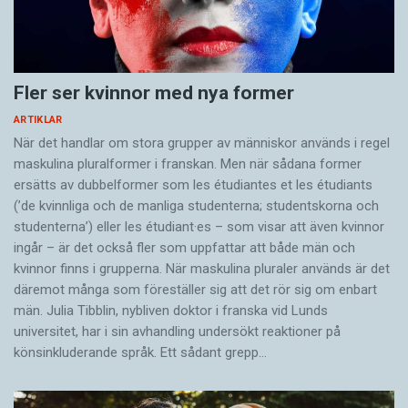
Fler ser kvinnor med nya former
ARTIKLAR
När det handlar om stora grupper av människor används i regel
maskulina pluralformer i franskan. Men när sådana ­former
ersätts av dubbel­former som les étudiantes et les étudiants
(’de kvinnliga och de manliga studenterna; studentskorna och
studenterna’) eller les étudiant·es – som visar att även kvinnor
ingår – är det också fler som uppfattar att både män och
kvinnor finns i grupperna. När maskulina pluraler används är det
där­emot många som föreställer sig att det rör sig om enbart
män. Julia Tibblin, nybliven doktor i franska vid Lunds
universitet, har i sin avhandling undersökt reaktioner på
könsinkluderande språk. Ett sådant grepp…