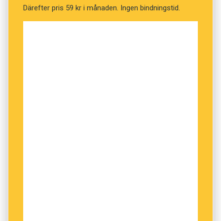
som du för­lorar dig själv i en roman.
Därefter pris 59 kr i månaden. Ingen bindningstid.