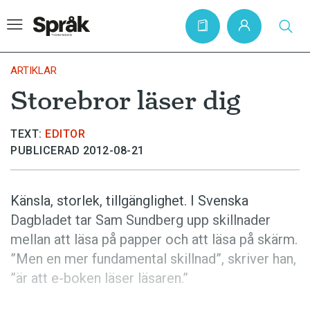
ARTIKLAR
Storebror läser dig
Hem
TEXT:
EDITOR
Artiklar
PUBLICERAD 2012-08-21
Krönikor
Språkfrågor
Känsla, storlek, tillgänglighet.­ I Svenska
Skrivtips
Dagbladet tar Sam Sundberg upp skillnader
mellan att läsa på papper och att läsa på skärm.
Bokrecensioner
”Men en mer fundamental skillnad”, skriver han,
Kviss
”är att e-boken läser läsaren.”
Podden