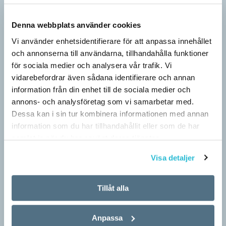
Denna webbplats använder cookies
Vi använder enhetsidentifierare för att anpassa innehållet
och annonserna till användarna, tillhandahålla funktioner
för sociala medier och analysera vår trafik. Vi
vidarebefordrar även sådana identifierare och annan
information från din enhet till de sociala medier och
annons- och analysföretag som vi samarbetar med.
Dessa kan i sin tur kombinera informationen med annan
information som du har tillhandahållit eller som de har
Pronomen avslöjar vem som ska tala
samlat in när du har använt deras tjänster.
ARTIKLAR
Vid två års ålder har barn begränsad förståelse för
Visa detaljer
meningsstruktur. Ändå har tvååringar lärt sig grunderna
i turtagning i samtal. Förmågan utvecklas ytterligare i takt med…
Tillåt alla
Anpassa