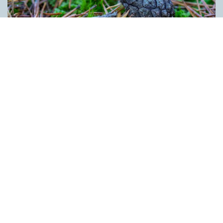
Kotten får inte tummen upp av ­
myndigheten
ARTIKLAR
Kotten är inte ett lämpligt förnamn. Det anser Skatte­verket som
i ett beslut säger nej till ett föräldra­par i Ljusdal som ville ge
nykomlingen i familjen Kotten som andranamn. Enligt
myndigheten skulle namnet kunna leda till obehag för bäraren.
Kotten anses heller inte vara förenligt med svenskt namnskick
bland annat eftersom det rör sig om den bestämda formen av
ett substantiv. Innehållet på denna webbplats är
upphovsrättsligt skyddat.