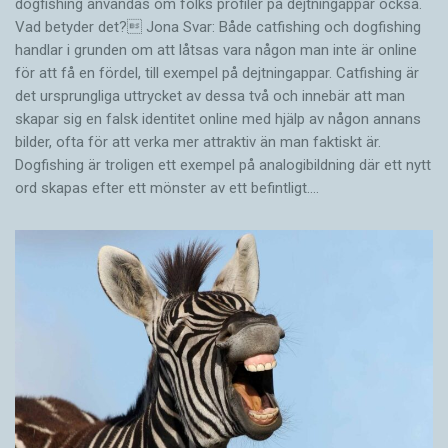
dogfishing användas om folks profiler på dejtningappar också.
Vad betyder det? Jona Svar: Både catfishing och dogfishing
handlar i grunden om att låtsas vara någon man inte är online
för att få en fördel, till exempel på dejtningappar. Catfishing är
det ursprungliga uttrycket av dessa två och innebär att man
skapar sig en falsk identitet online med hjälp av någon annans
bilder, ofta för att verka mer attraktiv än man faktiskt är.
Dogfishing är troligen ett exempel på analogibildning där ett nytt
ord skapas efter ett mönster av ett befintligt.…