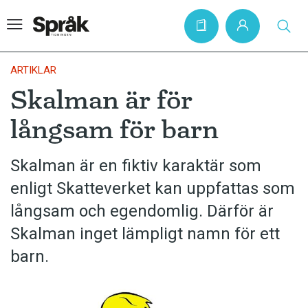
ARTIKLAR
Skalman är för
Hem
långsam för barn
Artiklar
Krönikor
Skalman är en fiktiv karaktär som
enligt Skatteverket kan uppfattas som
Språkfrågor
långsam och egendomlig. Därför är
Skrivtips
Skalman inget lämpligt namn för ett
Bokrecensioner
barn.
Kviss
Podden