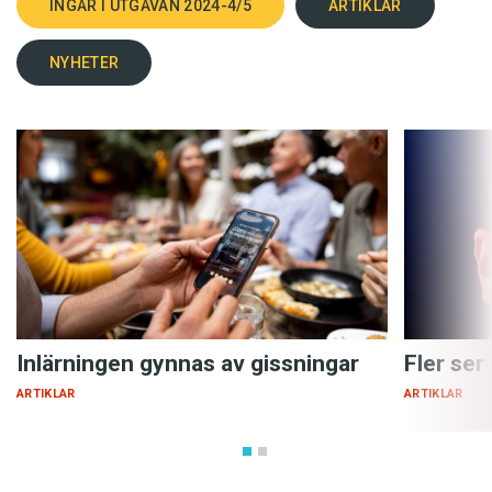
INGÅR I UTGÅVAN 2024-4/5
ARTIKLAR
NYHETER
Inlärningen gynnas av gissningar
Fler ser
ARTIKLAR
ARTIKLAR