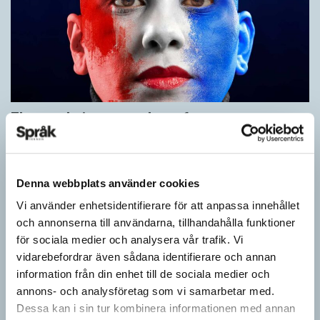
Fler ser kvinnor med nya former
ARTIKLAR
När det handlar om stora grupper av människor används i regel
maskulina pluralformer i franskan. Men när sådana ­former
Denna webbplats använder cookies
ersätts av dubbel­former som les étudiantes…
Vi använder enhetsidentifierare för att anpassa innehållet
och annonserna till användarna, tillhandahålla funktioner
för sociala medier och analysera vår trafik. Vi
vidarebefordrar även sådana identifierare och annan
information från din enhet till de sociala medier och
annons- och analysföretag som vi samarbetar med.
Dessa kan i sin tur kombinera informationen med annan