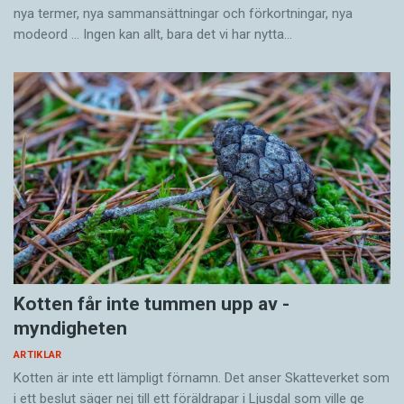
nya termer, nya samman­sättningar och förkortningar, nya
modeord … Ingen kan allt, bara det vi har nytta…
Kotten får inte tummen upp av ­
myndigheten
ARTIKLAR
Kotten är inte ett lämpligt förnamn. Det anser Skatte­verket som
i ett beslut säger nej till ett föräldra­par i Ljusdal som ville ge