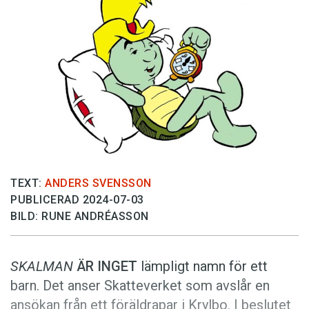
Anmäl till språkpolisen
Föreslå nyord
Annonsera
Prenumerera
Läs Språktidningen digitalt
Press
TEXT:
ANDERS SVENSSON
PUBLICERAD 2024-07-03
BILD: RUNE ANDRÉASSON
SKALMAN
ÄR INGET
lämpligt namn för ett
barn. Det anser Skatte­verket som avslår en
ansökan från ett föräldrapar i Krylbo. I beslutet