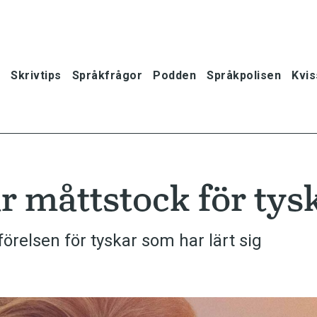
Skrivtips
Språkfrågor
Podden
Språkpolisen
Kvis
är måttstock för tys
förelsen för tyskar som har lärt sig
oner