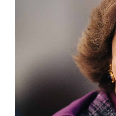
Kviss
Podden
Anmäl till 
Föreslå nyo
Annonsera
Prenumerer
Läs Språkti
Press