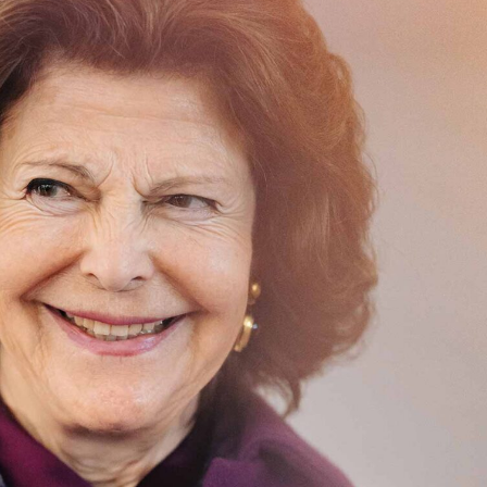
språkpolisen
rd
a
dningen digitalt