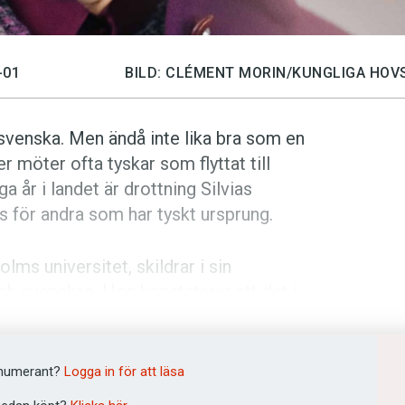
-01
BILD: CLÉMENT MORIN/KUNGLIGA HOV
a svenska. Men ändå inte lika bra som en
möter ofta tyskar som flyttat till
 år i landet är drottning Silvias
 för andra som har tyskt ursprung.
ms univer­sitet, skildrar i sin
ch svenskan. Hon konstaterar att det i
synlig. Tyskar har flyttat hit ända
bilden av migranter. Dessutom har
t med många andra brytningar.
numerant?
Logga in för att läsa