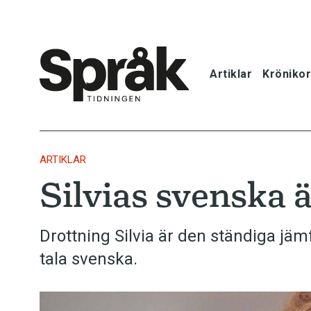
Artiklar
Krönikor
Hem
Artiklar
ARTIKLAR
Silvias svenska 
Krönikor
Språkfrågor
Drottning Silvia är den ständiga jäm
tala svenska.
Skrivtips
Bokrecensi