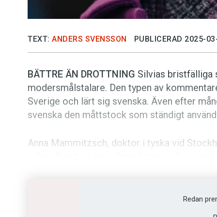
TEXT:
ANDERS SVENSSON
PUBLICERAD 2025-03
BÄTTRE ÄN DROTTNING
Silvias bristfällig
modersmålstalare. Den typen av kommentarer 
Sverige och lärt sig svenska. Även efter många
svenska den måttstock som ständigt används
Anna Mammitzsch, ­doktor i tyska vid Stockhol
avhandling tyskars erfarenheter av Sverige o
praktiken rör sig om en grupp som är ganska o
sedan medel­tiden och utgör knappast sinne­
svenska med tysk brytning hög status jämför
Redan pre