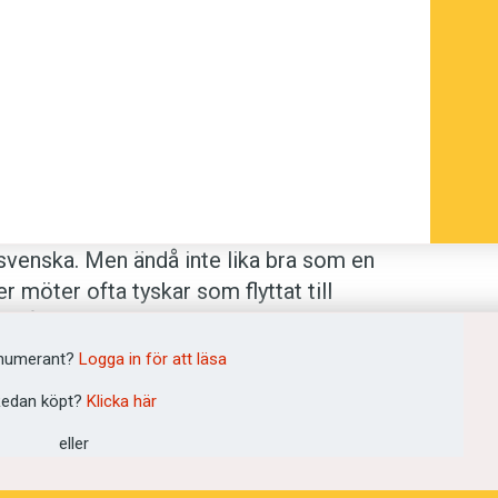
a svenska. Men ändå inte lika bra som en
möter ofta tyskar som flyttat till
 år i landet är drottning Silvias
 för andra som har tyskt ursprung.
numerant?
Logga in för att läsa
edan köpt?
Klicka här
ms univer­sitet, skildrar i sin
eller
ch svenskan. Hon konstaterar att det i
synlig. Tyskar har flyttat hit ända