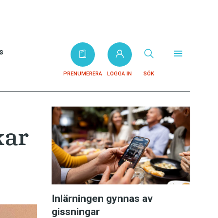
s
PRENUMERERA
LOGGA IN
SÖK
kar
Inlärningen gynnas av
gissningar