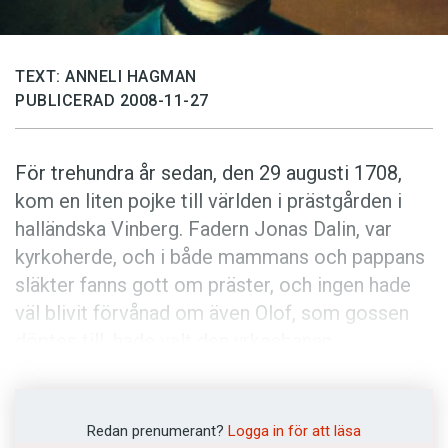
Anmäl till språkpolisen
Föreslå nyord
TEXT: ANNELI HAGMAN
Annonsera
PUBLICERAD 2008-11-27
Prenumerera
Läs Språktidningen digitalt
För trehundra år sedan, den 29 augusti 1708,
Press
kom en liten pojke till världen i prästgården i
halländska Vinberg. Fadern Jonas Dalin, var
kyrkoherde, och i både mammans och pappans
släkter fanns gott om präster, och ingen hade
väl blivit förvånad om även Olof, som gossen
döptes till, hade valt den yrkesbanan.
Men nu ville det sig annorlunda. I stället blev
Olof von Dalin – med dagens titulaturer –
Redan prenumerant?
Logga in för att läsa