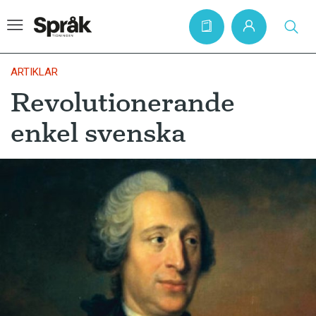
ARTIKLAR
Revolutionerande
Hem
enkel svenska
Artiklar
Krönikor
Språkfrågor
Skrivtips
Bokrecensioner
Kviss
Podden