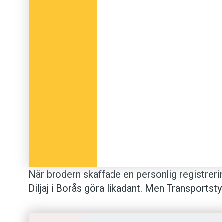
När brodern skaffade en personlig registreri
Diljaj i Borås göra likadant. Men Transportst
teckenkombination ni begärt kan uppfattas s
därför er begäran.” Skälet till att myndighet