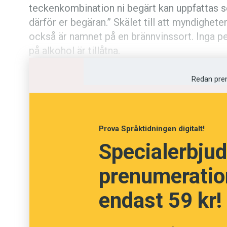
teckenkombination ni begärt kan uppfattas s
Kviss
därför er begäran.” Skälet till att myndighet
också är namnet på en brännvinssort. Inga pe
Podden
på alkohol är tillåtna.
Anmäl till 
Redan pre
Föreslå nyo
Prova Språktidningen digitalt!
Annonsera
Specialerbjud
Prenumerer
prenumeration
Läs Språkti
endast 59 kr!
Press