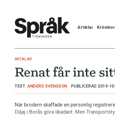
Artiklar
Krönikor
Hem
Artiklar
ARTIKLAR
Renat får inte si
Krönikor
Språkfrågor
TEXT:
ANDERS SVENSSON
PUBLICERAD 2019-10
Skrivtips
När brodern skaffade en personlig registreri
Diljaj i Borås göra likadant. Men Transportst
Bokrecensi