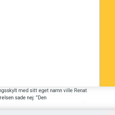
ngsskylt med sitt eget namn ville Renat
yrelsen sade nej: ”Den
om stötande. Transportstyrelsen avslår
en inte godkände texten var att
Renat