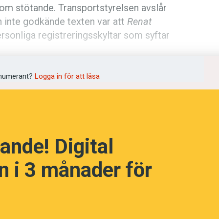
om stötande. Transportstyrelsen avslår
en inte godkände texten var att
Renat
rsonliga registreringsskyltar som syftar
språkpolisen
numerant?
Logga in för att läsa
rd
ande! Digital
a
 i 3 månader för
dningen digitalt