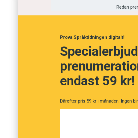
också är namnet på en brännvinssort. Inga pe
Redan pre
på alkohol är tillåtna.
Prova Språktidningen digitalt!
Specialerbjud
prenumeration
endast 59 kr!
Därefter pris 59 kr i månaden. Ingen bi