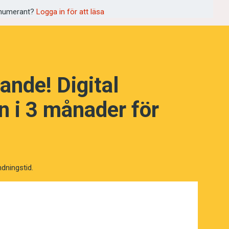
rsonliga registreringsskyltar som syftar
numerant?
Logga in för att läsa
ande! Digital
 i 3 månader för
ndningstid.