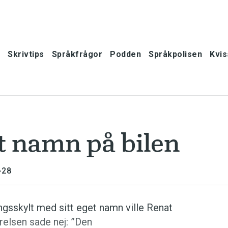
Skrivtips
Språkfrågor
Podden
Språkpolisen
Kvis
tt namn på bilen
-28
ngsskylt med sitt eget namn ville Renat
yrelsen sade nej: ”Den
oner