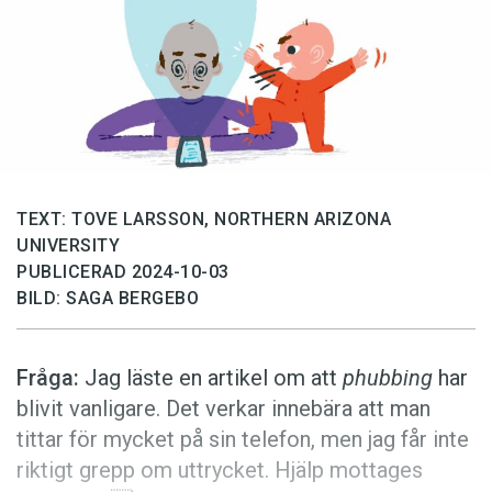
Anmäl till språkpolisen
Föreslå nyord
Annonsera
Prenumerera
Läs Språktidningen digitalt
Press
TEXT: TOVE LARSSON, NORTHERN ARIZONA
UNIVERSITY
PUBLICERAD 2024-10-03
BILD: SAGA BERGEBO
Fråga:
Jag läste en artikel om att
phubbing
har
blivit vanligare. Det verkar innebära att man
tittar för mycket på sin telefon, men jag får inte
riktigt grepp om uttrycket. Hjälp mottages