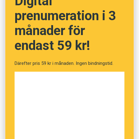
Digital
exempel i mer specifika användnings­områden:
prenumeration i 3
parental phubbing can impair the parent-child
relationship
.
månader för
endast 59 kr!
Därefter pris 59 kr i månaden. Ingen bindningstid.