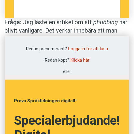
Fråga:
Jag läste en artikel om att
phubbing
har
blivit vanligare. Det verkar innebära att man
tittar för mycket på sin telefon, men jag får inte
riktigt grepp om uttrycket. Hjälp mottages
Redan prenumerant?
Logga in för att läsa
tacksamt.
Redan köpt?
Klicka här
Erhal
eller
Svar:
Phubbing
används i betydelsen att man
ignorerar personer som är fysiskt närvarande
och i stället fokuserar på sin mobiltelefon.
Prova Språktidningen digitalt!
Ordet är en sammansättning av
phone
och
snubbing
(ungefär ’avvisa’). Vi ser exempel
Specialerbjudande!
såsom
We’ve probably all been guilty of
phubbing someone at some point
, men även