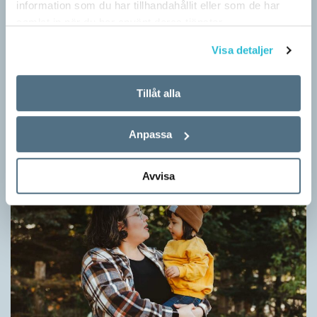
information som du har tillhandahållit eller som de har
samlat in när du har använt deras tjänster.
Visa detaljer
Fler ser kvinnor med nya former
Tillåt alla
ARTIKLAR
När det handlar om stora grupper av människor används i regel
Anpassa
maskulina pluralformer i franskan. Men när sådana ­former
ersätts av dubbel­former som les étudiantes…
Avvisa