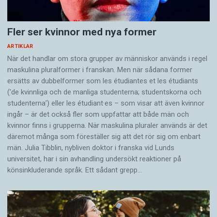
Fler ser kvinnor med nya former
ARTIKLAR
När det handlar om stora grupper av människor används i regel
maskulina pluralformer i franskan. Men när sådana ­former
ersätts av dubbel­former som les étudiantes et les étudiants
(’de kvinnliga och de manliga studenterna; studentskorna och
studenterna’) eller les étudiant·es – som visar att även kvinnor
ingår – är det också fler som uppfattar att både män och
kvinnor finns i grupperna. När maskulina pluraler används är det
där­emot många som föreställer sig att det rör sig om enbart
män. Julia Tibblin, nybliven doktor i franska vid Lunds
universitet, har i sin avhandling undersökt reaktioner på
könsinkluderande språk. Ett sådant grepp…