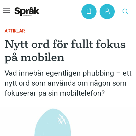
ARTIKLAR
Nytt ord för fullt fokus
Hem
på mobilen
Artiklar
Krönikor
Vad innebär egentligen phubbing – ett
nytt ord som används om någon som
Språkfrågor
fokuserar på sin mobiltelefon?
Skrivtips
Bokrecensioner
Kviss
Podden