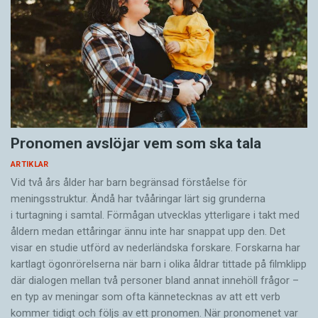
Pronomen avslöjar vem som ska tala
ARTIKLAR
Vid två års ålder har barn begränsad förståelse för
meningsstruktur. Ändå har tvååringar lärt sig grunderna
i turtagning i samtal. Förmågan utvecklas ytterligare i takt med
åldern medan ettåringar ännu inte har snappat upp den. Det
visar en studie utförd av nederländska forskare. Forskarna har
kartlagt ögonrörelserna när barn i olika åldrar tittade på filmklipp
där dialogen mellan två personer bland annat innehöll frågor –
en typ av meningar som ofta kännetecknas av att ett verb
kommer tidigt och följs av ett pronomen. När pronomenet var