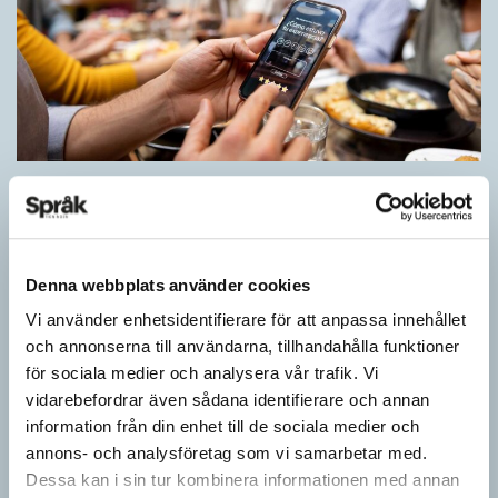
Inlärningen gynnas av gissningar
ARTIKLAR
Först se en bild. Sedan gissa ordet för det bilden föreställer för
att därefter få det rätta svaret. Det inslaget finns i flera
Denna webbplats använder cookies
populära appar…
Vi använder enhetsidentifierare för att anpassa innehållet
och annonserna till användarna, tillhandahålla funktioner
för sociala medier och analysera vår trafik. Vi
vidarebefordrar även sådana identifierare och annan
information från din enhet till de sociala medier och
annons- och analysföretag som vi samarbetar med.
Dessa kan i sin tur kombinera informationen med annan