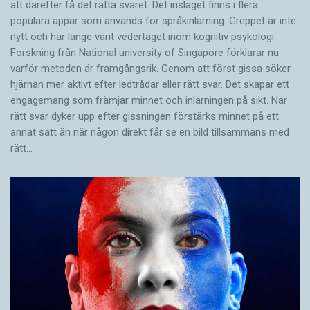
att därefter få det rätta svaret. Det inslaget finns i flera
populära appar som används för språkinlärning. Greppet är inte
nytt och har länge varit vedertaget inom kognitiv psykologi.
Forskning från National university of Singa­pore förklarar nu
varför metoden är framgångsrik. Genom att först gissa ­söker
hjärnan mer aktivt ­efter ledtrådar eller rätt svar. Det skapar ett
engagemang som främjar minnet och inlärningen på sikt. När
rätt svar dyker upp efter gissningen förstärks minnet på ett
annat sätt än när någon direkt får se en bild tillsammans med
rätt…