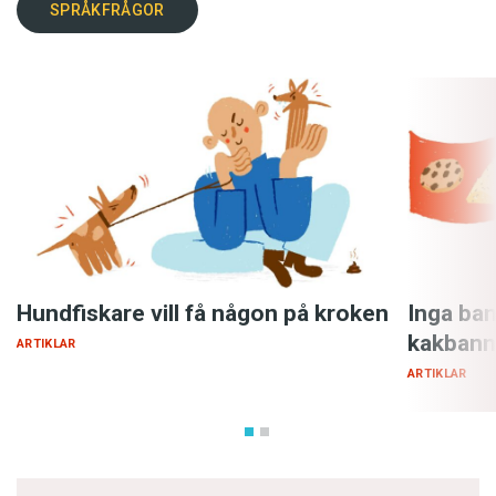
SPRÅKFRÅGOR
Hundfiskare vill få någon på kroken
Inga ban
kakbann
ARTIKLAR
ARTIKLAR