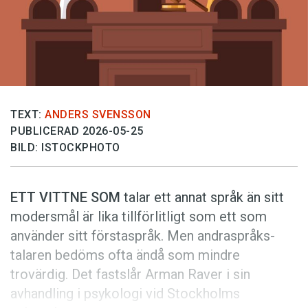
Anmäl till språkpolisen
Föreslå nyord
Annonsera
Prenumerera
Läs Språktidningen digitalt
TEXT:
ANDERS SVENSSON
PUBLICERAD 2026-05-25
Press
BILD: ISTOCKPHOTO
ETT VITTNE SOM
talar ett annat språk än sitt
modersmål är lika tillförlitligt som ett som
använder sitt förstaspråk. Men andraspråks­
talaren bedöms ofta ändå som mindre
trovärdig. Det fastslår Arman Raver i sin
avhandling i psykologi vid Stockholms