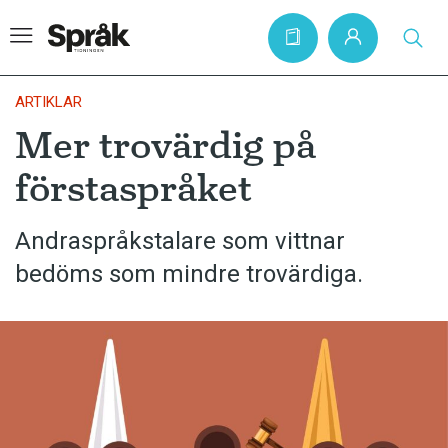
ARTIKLAR
Mer trovärdig på
Hem
förstaspråket
Artiklar
Krönikor
Andraspråkstalare som vittnar
bedöms som mindre trovärdiga.
Språkfrågor
Skrivtips
Bokrecensioner
Kviss
Podden