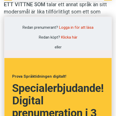
ETT VITTNE SOM
talar ett annat språk än sitt
modersmål är lika tillförlitligt som ett som
använder sitt förstaspråk. Men andraspråks­
talaren bedöms ofta ändå som mindre
Redan prenumerant?
Logga in för att läsa
trovärdig. Det fastslår Arman Raver i sin
Redan köpt?
Klicka här
avhandling i psykologi vid Stockholms
universitet.
eller
I studien fick ­deltagarna se en film med ett
iscensatt knivangrepp. Där­efter intervjuades
Prova Språktidningen digitalt!
alla om händelseförloppet på modersmålet
svenska eller andraspråket engelska. Båda
Specialerbjudande!
grupperna kom ihåg ungefär lika många detaljer.
Digital
Men andraspråkstalarna kände sig mer osäkra
och ansågs också vara mindre trovärdiga. Den
prenumeration i 3
som däremot talade flytande uppfattades som