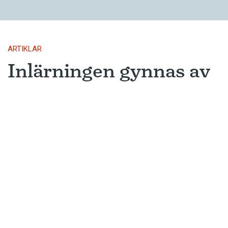
ARTIKLAR
Inlärningen gynnas av
gissningar
Ny forskning avslöjar varför metoden
som många språkinlärningsappar
använder är så framgångsrik.