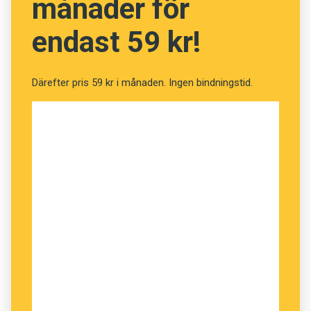
månader för
ha något samband med graden av korrekthet.
endast 59 kr!
Innehållet på denna webbplats är
upphovsrättsligt skyddat.
Därefter pris 59 kr i månaden. Ingen bindningstid.