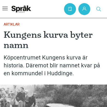
ARTIKLAR
Kungens kurva byter
Hem
namn
Artiklar
Krönikor
Köpcentrumet Kungens kurva är
historia. Däremot blir namnet kvar på
Språkfrågor
en kommundel i Huddinge.
Skrivtips
Bokrecensioner
Kviss
Podden