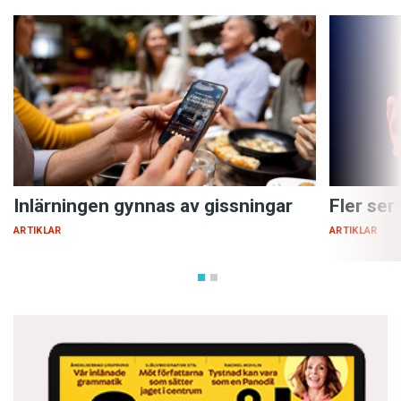
Inlärningen gynnas av gissningar
Fler ser
ARTIKLAR
ARTIKLAR