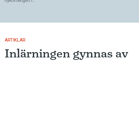
nykomlingen i…
ARTIKLAR
Inlärningen gynnas av
gissningar
Ny forskning avslöjar varför metoden
som många språkinlärningsappar
använder är så framgångsrik.