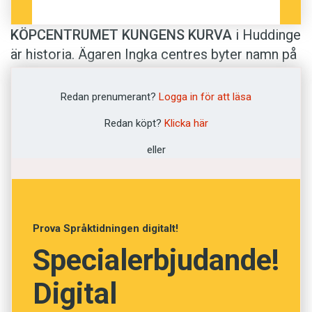
KÖPCENTRUMET KUNGENS KURVA
i Huddinge
är historia. Ägaren Ingka centres byter namn på
köpcentrumet till
Livli
. Företaget kommer även
att ändra namnen på andra köpcentrum i Europa
Redan prenumerant?
Logga in för att läsa
till
Livli
. Tidigare har samma ägare lanserat
Livat
Redan köpt?
Klicka här
som namn på köpcentrum i Kina och
Lykli
i
Indien.
eller
Kungens kurva
är sedan 2018 även namnet på
en kommundel i Huddinge. Det påverkas inte av
Prova Språktidningen digitalt!
namnbytet på köpcentrumet.
Specialerbjudande!
Namnet
Kungens kurva
myntades av en
Digital
bensinmacksägare som öppnade två
Essostationer på samma plats som kung Gustaf