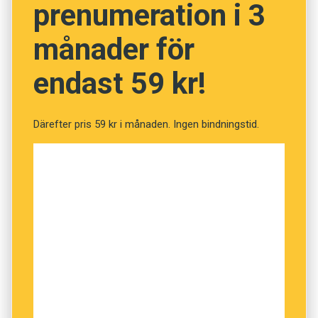
prenumeration i 3
V kört av vägen en höstdag 1946. Det blev
senare namn för hela området.
månader för
endast 59 kr!
Därefter pris 59 kr i månaden. Ingen bindningstid.