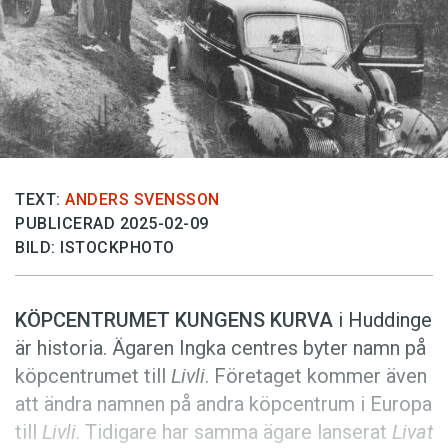
Anmäl till språkpolisen
Föreslå nyord
Annonsera
Prenumerera
Läs Språktidningen digitalt
Press
TEXT:
ANDERS SVENSSON
PUBLICERAD 2025-02-09
BILD: ISTOCKPHOTO
KÖPCENTRUMET KUNGENS KURVA
i Huddinge
är historia. Ägaren Ingka centres byter namn på
köpcentrumet till
Livli
. Företaget kommer även
att ändra namnen på andra köpcentrum i Europa
till
Livli
. Tidigare har samma ägare lanserat
Livat