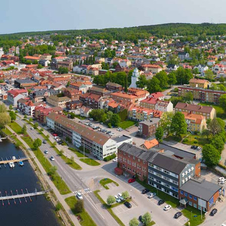
språkpolisen
rd
a
dningen digitalt