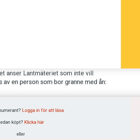
Det anser Lantmäteriet som inte vill
es av en person som bor granne med ån:
vänds nedsättande om resande eller
att Lantmäteriet initierar en process för
 ha fått sitt namn av att resande eller
numerant?
Logga in för att läsa
g enligt
Svensk ordbok
är ”starkt
edan köpt?
Klicka här
gt Lantmäteriet ett hävdvunnet och
tarka skäl. Myndigheten anser i det här
eller