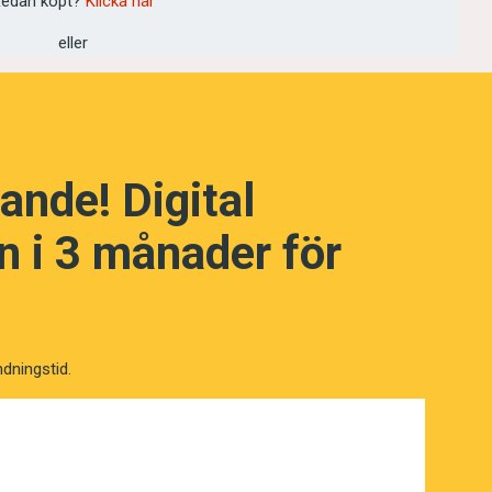
edan köpt?
Klicka här
eller
ande! Digital
 i 3 månader för
ndningstid.