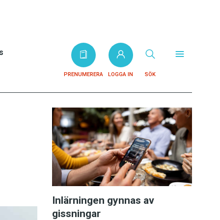
s
PRENUMERERA
LOGGA IN
SÖK
Inlärningen gynnas av
gissningar