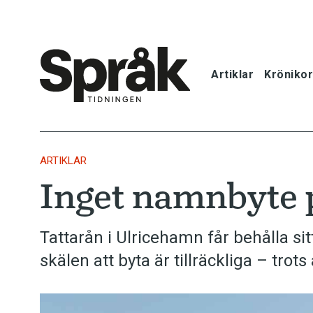
Artiklar
Krönikor
Hem
Artiklar
ARTIKLAR
Inget namnbyte 
Krönikor
Språkfrågor
Tattarån i Ulricehamn får behålla si
skälen att byta är tillräckliga – trots
Skrivtips
Bokrecensi