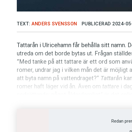
TEXT:
ANDERS SVENSSON
PUBLICERAD 2024-05
Tattarån i Ulricehamn får behålla sitt namn. 
utreda om det borde bytas ut. Frågan ställd
”Med tanke på att tattare är ett ord som an
romer, undrar jag i vilken mån det är möjligt 
att byta namn på vattendraget?”
Tattarån
kan
romer haft läger vid ån. Även om
tattare
i da
nedsättande; något ålderdomligt” är det enli
etablerat ortnamn som inte får ändras utan s
fallet att skälen för att byta inte är tillräckliga
Redan pre