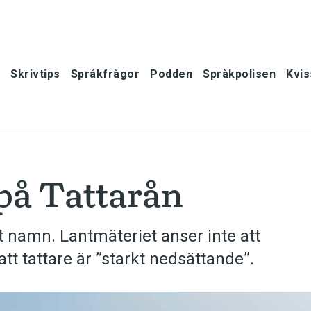
Skrivtips
Språkfrågor
Podden
Språkpolisen
Kvis
på Tattarån
tt namn. Lantmäteriet anser inte att
 att tattare är ”starkt nedsättande”.
oner