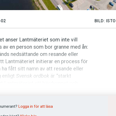
-02
BILD: IS
Det anser Lantmäteriet som inte vill
es av en person som bor granne med ån:
vänds nedsättande om resande eller
att Lantmäteriet initierar en process för
 ha fått sitt namn av att resande eller
g enligt
Svensk ordbok
är ”starkt
gt Lantmäteriet ett hävdvunnet och
tarka skäl. Myndigheten anser i det här
.
numerant?
Logga in för att läsa