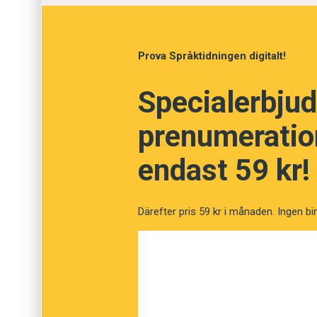
fallet att skälen för att byta inte är tillräckliga
Prova Språktidningen digitalt!
Specialerbjud
prenumeration
endast 59 kr!
Därefter pris 59 kr i månaden. Ingen bi