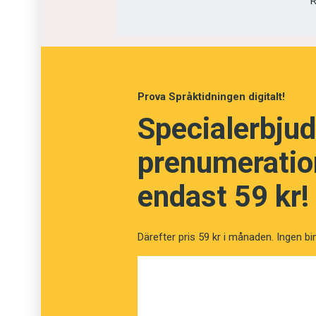
R
Prova Språktidningen digitalt!
Specialerbjud
prenumeration
endast 59 kr!
Därefter pris 59 kr i månaden. Ingen bi