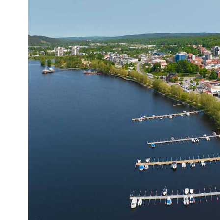
Kviss
Podden
Anmäl till 
Föreslå nyo
Annonsera
Prenumerer
Läs Språkti
Press