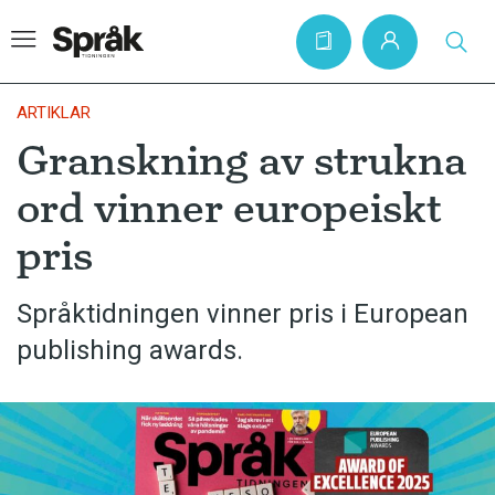
ARTIKLAR
Granskning av strukna
Hem
ord vinner europeiskt
Artiklar
pris
Krönikor
Språkfrågor
Språktidningen vinner pris i European
Skrivtips
publishing awards.
Bokrecensioner
Kviss
Podden