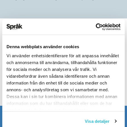
ARTIKLAR
Mer fokus på engelsk
Denna webbplats använder cookies
litteratur
Vi använder enhetsidentifierare för att anpassa innehållet
och annonserna till användarna, tillhandahålla funktioner
för sociala medier och analysera vår trafik. Vi
AI-utvecklingen leder troligen till att
vidarebefordrar även sådana identifierare och annan
översättningar från engelskan blir
information från din enhet till de sociala medier och
annons- och analysföretag som vi samarbetar med.
ännu vanligare.
Dessa kan i sin tur kombinera informationen med annan
information som du har tillhandahållit eller som de har
samlat in när du har använt deras tjänster.
Visa detaljer