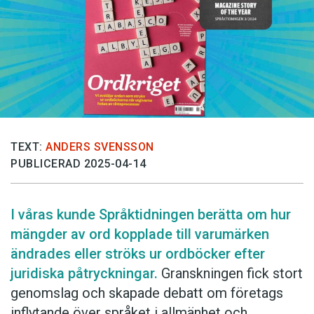
Anmäl till språkpolisen
Föreslå nyord
Annonsera
Prenumerera
Läs Språktidningen digitalt
Press
TEXT:
ANDERS SVENSSON
PUBLICERAD 2025-04-14
I våras kunde Språktidningen berätta om hur
mängder av ord kopplade till varumärken
ändrades eller ströks ur ordböcker efter
juridiska påtryckningar.
Granskningen fick stort
genomslag och skapade debatt om företags
inflytande över språket i allmänhet och