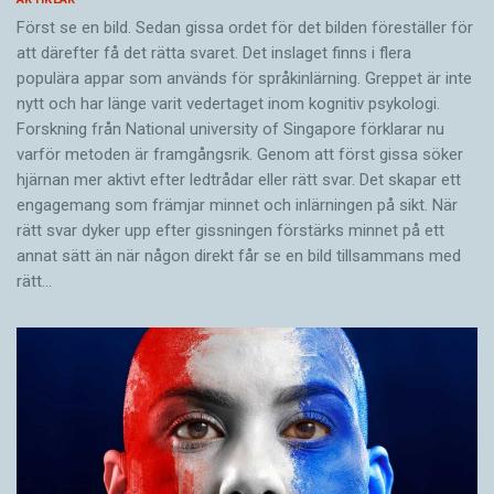
Först se en bild. Sedan gissa ordet för det bilden föreställer för
att därefter få det rätta svaret. Det inslaget finns i flera
populära appar som används för språkinlärning. Greppet är inte
nytt och har länge varit vedertaget inom kognitiv psykologi.
Forskning från National university of Singa­pore förklarar nu
varför metoden är framgångsrik. Genom att först gissa ­söker
hjärnan mer aktivt ­efter ledtrådar eller rätt svar. Det skapar ett
engagemang som främjar minnet och inlärningen på sikt. När
rätt svar dyker upp efter gissningen förstärks minnet på ett
annat sätt än när någon direkt får se en bild tillsammans med
rätt…