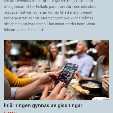
provet i svenska ska införas. Sigurður Helgi Pálmason,
alltingsledamot för Folkets parti, föreslår i den isländska
riksdagen att den som har dömts till ett minst treårigt
fängelsestraff för ett allvarligt brott ska kunna fråntas
rättigheten att byta namn. Han anser att det inom vissa
tidsramar kan finnas ett…
Inlärningen gynnas av gissningar
ARTIKLAR