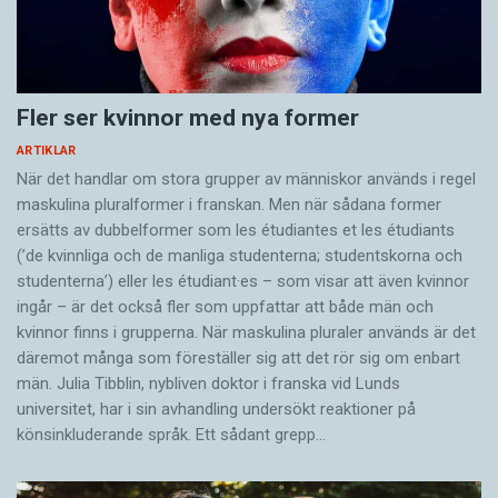
Fler ser kvinnor med nya former
ARTIKLAR
När det handlar om stora grupper av människor används i regel
maskulina pluralformer i franskan. Men när sådana ­former
ersätts av dubbel­former som les étudiantes et les étudiants
(’de kvinnliga och de manliga studenterna; studentskorna och
studenterna’) eller les étudiant·es – som visar att även kvinnor
ingår – är det också fler som uppfattar att både män och
kvinnor finns i grupperna. När maskulina pluraler används är det
där­emot många som föreställer sig att det rör sig om enbart
män. Julia Tibblin, nybliven doktor i franska vid Lunds
universitet, har i sin avhandling undersökt reaktioner på
könsinkluderande språk. Ett sådant grepp…