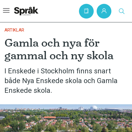
ARTIKLAR
Gamla och nya för
Hem
gammal och ny skola
Artiklar
Krönikor
I Enskede i Stockholm finns snart
både Nya Enskede skola och Gamla
Språkfrågor
Enskede skola.
Skrivtips
Bokrecensioner
Kviss
Podden