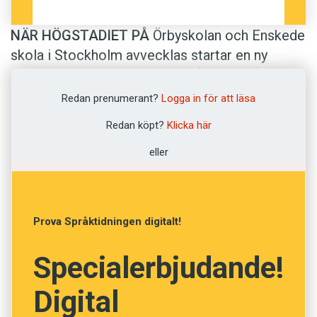
NÄR HÖGSTADIET PÅ
Örbyskolan och Enskede
skola i Stockholm avvecklas startar en ny
högstadieskola vid Enskede gård. Den får
namnet
Nya Enskede skola
. Men i området
Redan prenumerant?
Logga in för att läsa
Gamla Enskede finns sedan tidigare
Enskede
Redan köpt?
Klicka här
skola
. Den får nu byta namn till
Gamla Enskede
skola
för att minska risken för förväxling och
eller
för att ”underlätta för stock­holmarna, särskilt
för de som ska välja skola till sina barn”.
Prova Språktidningen digitalt!
Innehållet på denna webbplats är
upphovsrättsligt skyddat.
Specialerbjudande!
Digital