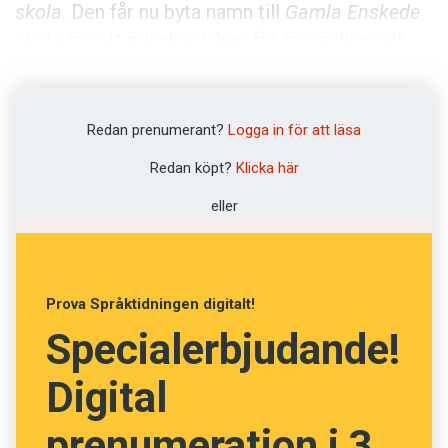
skola
. Den får nu byta namn till
Gamla Enskede
skola
för att minska risken för förväxling och
för att ”underlätta för stock­holmarna, särskilt
för de som ska välja skola till sina barn”.
Redan prenumerant?
Logga in för att läsa
Innehållet på denna webbplats är
Redan köpt?
Klicka här
upphovsrättsligt skyddat.
eller
Prova Språktidningen digitalt!
Specialerbjudande!
Digital
prenumeration i 3