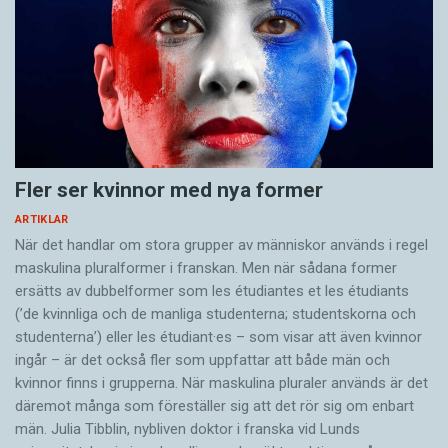
Fler ser kvinnor med nya former
ARTIKLAR
När det handlar om stora grupper av människor används i regel
maskulina pluralformer i franskan. Men när sådana ­former
ersätts av dubbel­former som les étudiantes et les étudiants
(’de kvinnliga och de manliga studenterna; studentskorna och
studenterna’) eller les étudiant·es – som visar att även kvinnor
ingår – är det också fler som uppfattar att både män och
kvinnor finns i grupperna. När maskulina pluraler används är det
där­emot många som föreställer sig att det rör sig om enbart
män. Julia Tibblin, nybliven doktor i franska vid Lunds