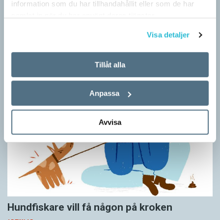
information som du har tillhandahållit eller som de har
Pronomen avslöjar vem som ska tala
samlat in när du har använt deras tjänster.
ARTIKLAR
Visa detaljer
Vid två års ålder har barn begränsad förståelse för
meningsstruktur. Ändå har tvååringar lärt sig grunderna
i turtagning i samtal. Förmågan utvecklas ytterligare i takt med…
Tillåt alla
Anpassa
Avvisa
Hundfiskare vill få någon på kroken