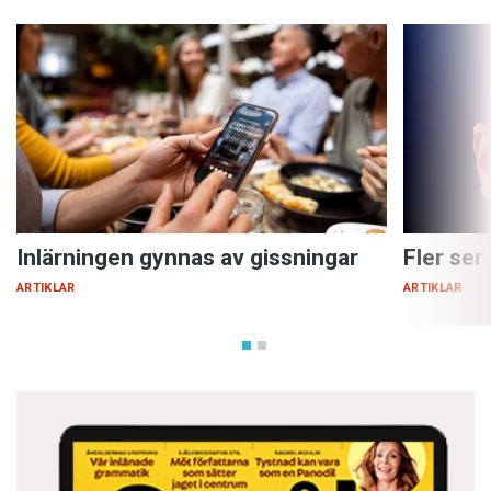
Inlärningen gynnas av gissningar
Fler ser
ARTIKLAR
ARTIKLAR