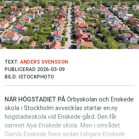
Anmäl till språkpolisen
Föreslå nyord
Annonsera
Prenumerera
Läs Språktidningen digitalt
Press
TEXT:
ANDERS SVENSSON
PUBLICERAD 2026-03-09
BILD: ISTOCKPHOTO
NÄR HÖGSTADIET PÅ
Örbyskolan och Enskede
skola i Stockholm avvecklas startar en ny
högstadieskola vid Enskede gård. Den får
namnet
Nya Enskede skola
. Men i området
Gamla Enskede finns sedan tidigare
Enskede