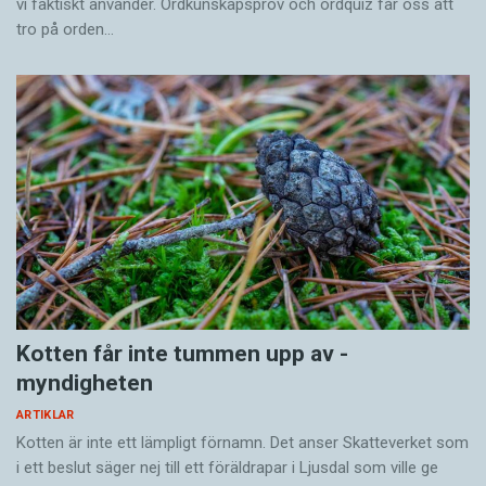
vi faktiskt använder. Ordkunskapsprov och ordquiz får oss att
tro på orden…
Kotten får inte tummen upp av ­
myndigheten
ARTIKLAR
Kotten är inte ett lämpligt förnamn. Det anser Skatte­verket som
i ett beslut säger nej till ett föräldra­par i Ljusdal som ville ge