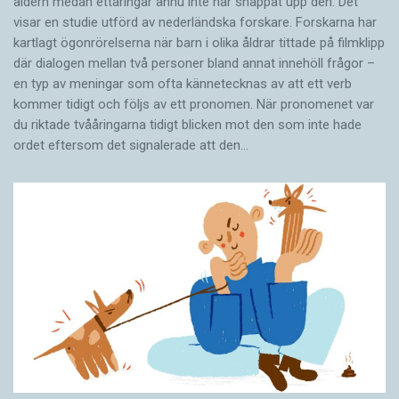
åldern medan ettåringar ännu inte har snappat upp den. Det
visar en studie utförd av nederländska forskare. Forskarna har
kartlagt ögonrörelserna när barn i olika åldrar tittade på filmklipp
där dialogen mellan två personer bland annat innehöll frågor –
en typ av meningar som ofta kännetecknas av att ett verb
kommer tidigt och följs av ett pronomen. När pronomenet var
du riktade tvååringarna tidigt blicken mot den som inte hade
ordet eftersom det ­signalerade att den…