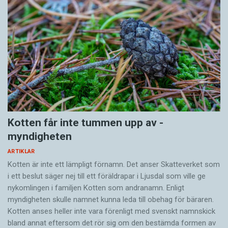
Kotten får inte tummen upp av ­
myndigheten
ARTIKLAR
Kotten är inte ett lämpligt förnamn. Det anser Skatte­verket som
i ett beslut säger nej till ett föräldra­par i Ljusdal som ville ge
nykomlingen i familjen Kotten som andranamn. Enligt
myndigheten skulle namnet kunna leda till obehag för bäraren.
Kotten anses heller inte vara förenligt med svenskt namnskick
bland annat eftersom det rör sig om den bestämda formen av