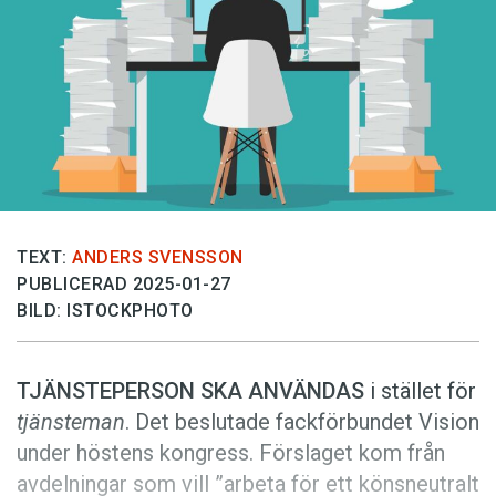
Anmäl till språkpolisen
Föreslå nyord
Annonsera
Prenumerera
Läs Språktidningen digitalt
Press
TEXT:
ANDERS SVENSSON
PUBLICERAD 2025-01-27
BILD: ISTOCKPHOTO
TJÄNSTEPERSON SKA ANVÄNDAS
i stället för
tjänste­man
. Det beslutade fackförbundet Vision
under höstens ­kongress. Förslaget kom från
avdelningar som vill ”arbeta för ett könsneutralt