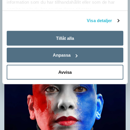
information som du har tillhandahållit eller som de har
samlat in när du har använt deras tjänster.
Inlärningen gynnas av gissningar
Visa detaljer
ARTIKLAR
Först se en bild. Sedan gissa ordet för det bilden föreställer för
Tillåt alla
att därefter få det rätta svaret. Det inslaget finns i flera
populära appar…
Anpassa
Avvisa