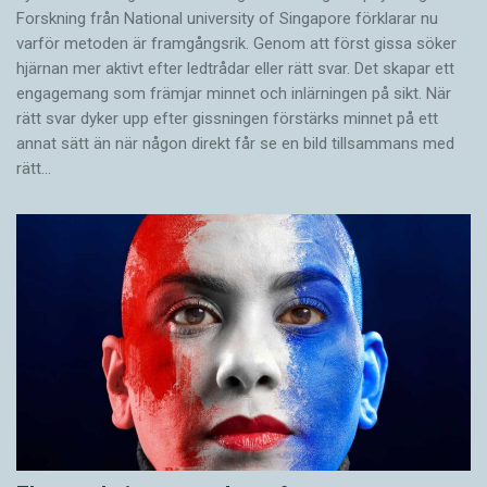
Forskning från National university of Singa­pore förklarar nu
varför metoden är framgångsrik. Genom att först gissa ­söker
hjärnan mer aktivt ­efter ledtrådar eller rätt svar. Det skapar ett
engagemang som främjar minnet och inlärningen på sikt. När
rätt svar dyker upp efter gissningen förstärks minnet på ett
annat sätt än när någon direkt får se en bild tillsammans med
rätt…