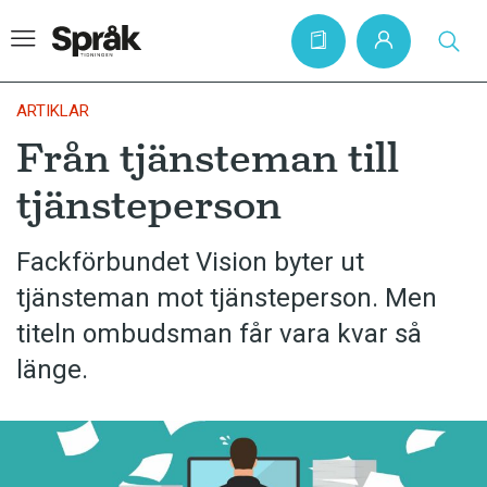
ARTIKLAR
Från tjänsteman till
Hem
tjänsteperson
Artiklar
Krönikor
Fackförbundet Vision byter ut
tjänsteman mot tjänsteperson. Men
Språkfrågor
titeln ombudsman får vara kvar så
Skrivtips
länge.
Bokrecensioner
Kviss
Podden