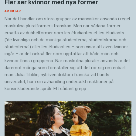
Fler ser kvinnor med nya former
ARTIKLAR
När det handlar om stora grupper av människor används i regel
maskulina pluralformer i franskan. Men när sådana ­former
ersätts av dubbel­former som les étudiantes et les étudiants
(’de kvinnliga och de manliga studenterna; studentskorna och
studenterna’) eller les étudiant·es – som visar att även kvinnor
ingår – är det också fler som uppfattar att både män och
kvinnor finns i grupperna. När maskulina pluraler används är det
där­emot många som föreställer sig att det rör sig om enbart
män. Julia Tibblin, nybliven doktor i franska vid Lunds
universitet, har i sin avhandling undersökt reaktioner på
könsinkluderande språk. Ett sådant grepp…