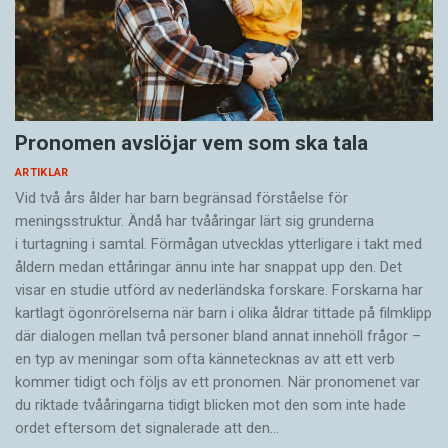
Pronomen avslöjar vem som ska tala
ARTIKLAR
Vid två års ålder har barn begränsad förståelse för
meningsstruktur. Ändå har tvååringar lärt sig grunderna
i turtagning i samtal. Förmågan utvecklas ytterligare i takt med
åldern medan ettåringar ännu inte har snappat upp den. Det
visar en studie utförd av nederländska forskare. Forskarna har
kartlagt ögonrörelserna när barn i olika åldrar tittade på filmklipp
där dialogen mellan två personer bland annat innehöll frågor –
en typ av meningar som ofta kännetecknas av att ett verb
kommer tidigt och följs av ett pronomen. När pronomenet var
du riktade tvååringarna tidigt blicken mot den som inte hade
ordet eftersom det ­signalerade att den…