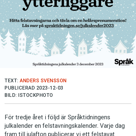
Anmäl till språkpolisen
Föreslå nyord
Annonsera
Prenumerera
Läs Språktidningen digitalt
Press
TEXT:
ANDERS SVENSSON
PUBLICERAD 2023-12-03
BILD: ISTOCKPHOTO
För tredje året i följd är Språktidningens
julkalender en felstavningskalender. Varje dag
fram till julafton publicerar vi ett felstavat