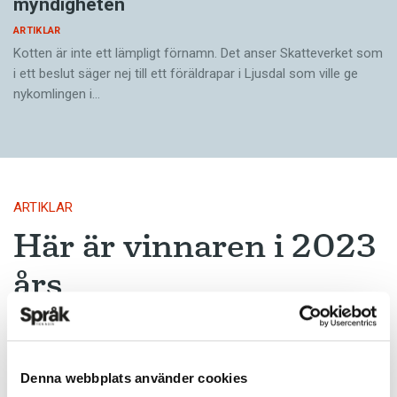
myndigheten
ARTIKLAR
Kotten är inte ett lämpligt förnamn. Det anser Skatte­verket som
i ett beslut säger nej till ett föräldra­par i Ljusdal som ville ge
nykomlingen i…
ARTIKLAR
Här är vinnaren i 2023
års
felstavningskalender
Här är lösningen på 2023 års
Denna webbplats använder cookies