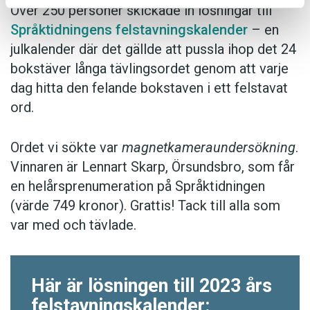
Över 250 personer skickade in lösningar till
Språktidningens felstavningskalender
– en
julkalender där det gällde att pussla ihop det 24
bokstäver långa tävlingsordet genom att varje
dag hitta den felande bokstaven i ett felstavat
ord.
Ordet vi sökte var
magnetkameraundersökning
.
Vinnaren är Lennart Skarp, Örsundsbro, som får
en helårsprenumeration på Språktidningen
(värde 749 kronor). Grattis! Tack till alla som
var med och tävlade.
Här är lösningen till 2023 års
felstavningskalender: