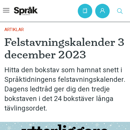
ARTIKLAR
Felstavningskalender 3
Hem
december 2023
Artiklar
Krönikor
Hitta den bokstav som hamnat snett i
Språktidningens felstavningskalender.
Språkfrågor
Dagens ledtråd ger dig den tredje
Skrivtips
bokstaven i det 24 bokstäver långa
Bokrecensioner
tävlingsordet.
Kviss
Podden