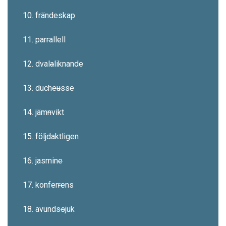
10. fränd
e
skap
11. par
r
allell
12. dval
a
liknande
13. duche
u
sse
14. jäm
n
vikt
15. följ
d
aktligen
16. jasmin
e
17. konfer
r
ens
18. avunds
s
juk