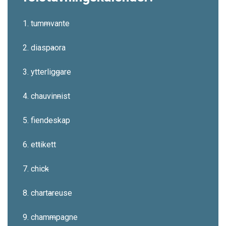
1. tum
m
vante
2. diasp
a
ora
3. ytterlig
g
are
4. chauvin
n
ist
5. fiend
e
skap
6. et
t
ikett
7. chic
k
8. chart
a
reuse
9. cham
m
pagne