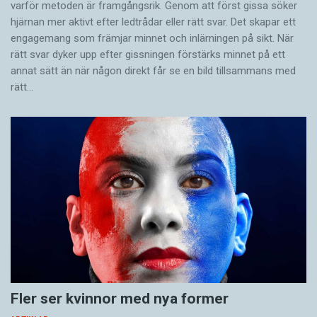
varför metoden är framgångsrik. Genom att först gissa ­söker
hjärnan mer aktivt ­efter ledtrådar eller rätt svar. Det skapar ett
engagemang som främjar minnet och inlärningen på sikt. När
rätt svar dyker upp efter gissningen förstärks minnet på ett
annat sätt än när någon direkt får se en bild tillsammans med
rätt…
Fler ser kvinnor med nya former