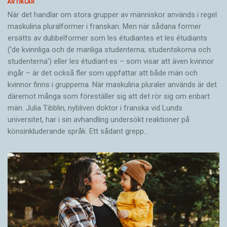
ARTIKLAR
När det handlar om stora grupper av människor används i regel
maskulina pluralformer i franskan. Men när sådana ­former
ersätts av dubbel­former som les étudiantes et les étudiants
(’de kvinnliga och de manliga studenterna; studentskorna och
studenterna’) eller les étudiant·es – som visar att även kvinnor
ingår – är det också fler som uppfattar att både män och
kvinnor finns i grupperna. När maskulina pluraler används är det
där­emot många som föreställer sig att det rör sig om enbart
män. Julia Tibblin, nybliven doktor i franska vid Lunds
universitet, har i sin avhandling undersökt reaktioner på
könsinkluderande språk. Ett sådant grepp…