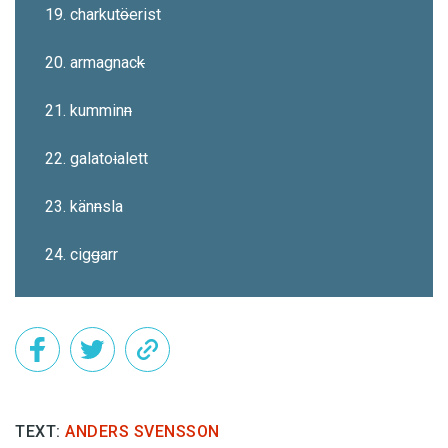
19. charkut
ö
erist
20. armagnac
k
21. kummin
n
22. galato
i
alett
23. kän
n
sla
24. cig
g
arr
TEXT:
ANDERS SVENSSON