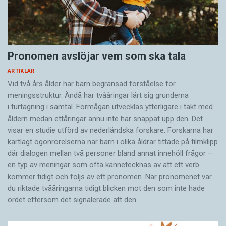
Pronomen avslöjar vem som ska tala
ARTIKLAR
Vid två års ålder har barn begränsad förståelse för
meningsstruktur. Ändå har tvååringar lärt sig grunderna
i turtagning i samtal. Förmågan utvecklas ytterligare i takt med
åldern medan ettåringar ännu inte har snappat upp den. Det
visar en studie utförd av nederländska forskare. Forskarna har
kartlagt ögonrörelserna när barn i olika åldrar tittade på filmklipp
där dialogen mellan två personer bland annat innehöll frågor –
en typ av meningar som ofta kännetecknas av att ett verb
kommer tidigt och följs av ett pronomen. När pronomenet var
du riktade tvååringarna tidigt blicken mot den som inte hade
ordet eftersom det ­signalerade att den…