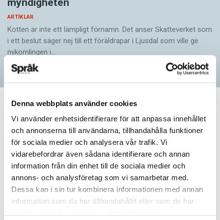
myndigheten
ARTIKLAR
Kotten är inte ett lämpligt förnamn. Det anser Skatte­verket som
i ett beslut säger nej till ett föräldra­par i Ljusdal som ville ge
nykomlingen i…
Denna webbplats använder cookies
ARTIKLAR
Vi använder enhetsidentifierare för att anpassa innehållet
Här är vinnaren i 2023
och annonserna till användarna, tillhandahålla funktioner
för sociala medier och analysera vår trafik. Vi
års
vidarebefordrar även sådana identifierare och annan
information från din enhet till de sociala medier och
felstavningskalender
annons- och analysföretag som vi samarbetar med.
Dessa kan i sin tur kombinera informationen med annan
information som du har tillhandahållit eller som de har
Här är lösningen på 2023 års
samlat in när du har använt deras tjänster.