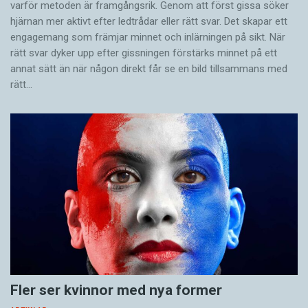
varför metoden är framgångsrik. Genom att först gissa ­söker
hjärnan mer aktivt ­efter ledtrådar eller rätt svar. Det skapar ett
engagemang som främjar minnet och inlärningen på sikt. När
rätt svar dyker upp efter gissningen förstärks minnet på ett
annat sätt än när någon direkt får se en bild tillsammans med
rätt…
Fler ser kvinnor med nya former