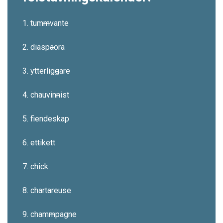
1. tum
m
vante
2. diasp
a
ora
3. ytterlig
g
are
4. chauvin
n
ist
5. fiend
e
skap
6. et
t
ikett
7. chic
k
8. chart
a
reuse
9. cham
m
pagne