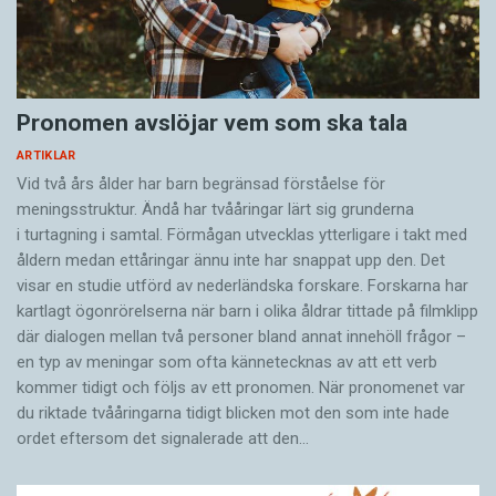
Pronomen avslöjar vem som ska tala
ARTIKLAR
Vid två års ålder har barn begränsad förståelse för
meningsstruktur. Ändå har tvååringar lärt sig grunderna
i turtagning i samtal. Förmågan utvecklas ytterligare i takt med
åldern medan ettåringar ännu inte har snappat upp den. Det
visar en studie utförd av nederländska forskare. Forskarna har
kartlagt ögonrörelserna när barn i olika åldrar tittade på filmklipp
där dialogen mellan två personer bland annat innehöll frågor –
en typ av meningar som ofta kännetecknas av att ett verb
kommer tidigt och följs av ett pronomen. När pronomenet var
du riktade tvååringarna tidigt blicken mot den som inte hade
ordet eftersom det ­signalerade att den…