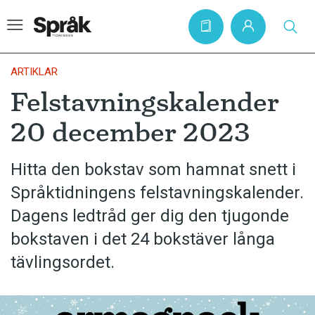
ARTIKLAR
Felstavningskalender
Hem
20 december 2023
Artiklar
Krönikor
Hitta den bokstav som hamnat snett i
Språktidningens felstavningskalender.
Språkfrågor
Dagens ledtråd ger dig den tjugonde
Skrivtips
bokstaven i det 24 bokstäver långa
Bokrecensioner
tävlingsordet.
Kviss
Podden