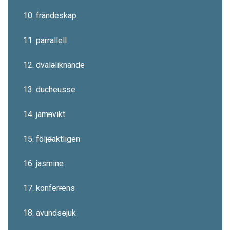
10. fränd
e
skap
11. par
r
allell
12. dval
a
liknande
13. duche
u
sse
14. jäm
n
vikt
15. följ
d
aktligen
16. jasmin
e
17. konfer
r
ens
18. avunds
s
juk