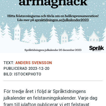
Anmäl till språkpolisen
Föreslå nyord
Annonsera
Prenumerera
Läs Språktidningen digitalt
Press
TEXT:
ANDERS SVENSSON
PUBLICERAD 2023-12-20
BILD: ISTOCKPHOTO
För tredje året i följd är Språktidningens
julkalender en felstavningskalender. Varje dag
fram till julafton publicerar vi ett felstavat