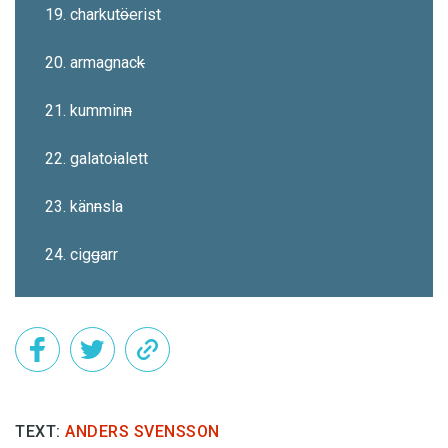
19. charkut
ö
erist
20. armagnac
k
21. kummin
n
22. galato
i
alett
23. kän
n
sla
24. cig
g
arr
TEXT:
ANDERS SVENSSON