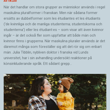
ARTIKLAR
När det handlar om stora grupper av människor används i regel
maskulina pluralformer i franskan. Men när sådana ­former
ersätts av dubbel­former som les étudiantes et les étudiants
(’de kvinnliga och de manliga studenterna; studentskorna och
studenterna’) eller les étudiant·es – som visar att även kvinnor
ingår – är det också fler som uppfattar att både män och
kvinnor finns i grupperna. När maskulina pluraler används är det
där­emot många som föreställer sig att det rör sig om enbart
män. Julia Tibblin, nybliven doktor i franska vid Lunds
universitet, har i sin avhandling undersökt reaktioner på
könsinkluderande språk. Ett sådant grepp…