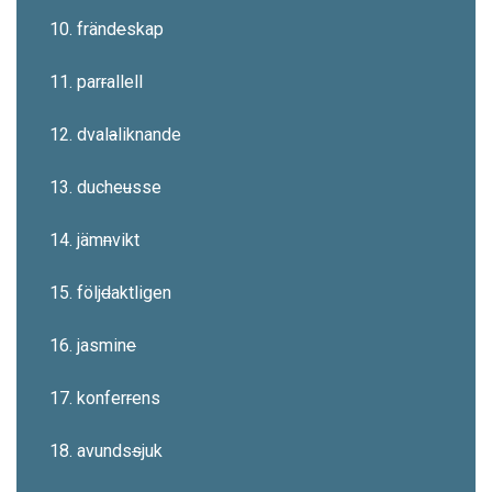
10. fränd
e
skap
11. par
r
allell
12. dval
a
liknande
13. duche
u
sse
14. jäm
n
vikt
15. följ
d
aktligen
16. jasmin
e
17. konfer
r
ens
18. avunds
s
juk