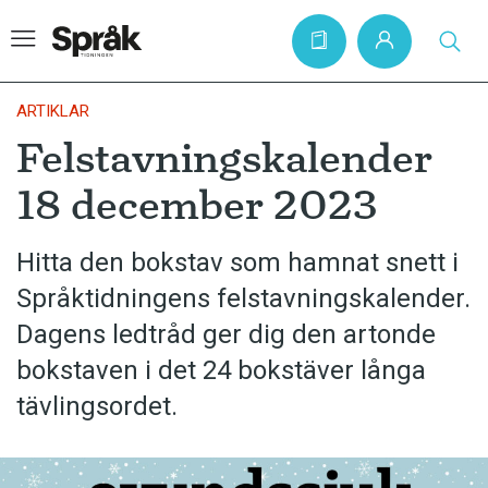
ARTIKLAR
Felstavningskalender
Hem
18 december 2023
Artiklar
Krönikor
Hitta den bokstav som hamnat snett i
Språktidningens felstavningskalender.
Språkfrågor
Dagens ledtråd ger dig den artonde
Skrivtips
bokstaven i det 24 bokstäver långa
Bokrecensioner
tävlingsordet.
Kviss
Podden