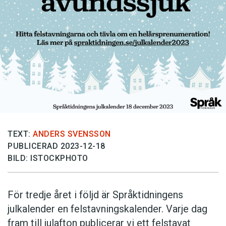
Anmäl till språkpolisen
Föreslå nyord
Annonsera
Prenumerera
Läs Språktidningen digitalt
Press
TEXT:
ANDERS SVENSSON
PUBLICERAD 2023-12-18
BILD: ISTOCKPHOTO
För tredje året i följd är Språktidningens
julkalender en felstavningskalender. Varje dag
fram till julafton publicerar vi ett felstavat