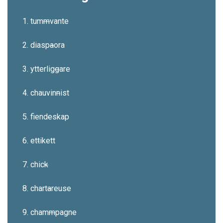
1. tum
m
vante
2. diasp
a
ora
3. ytterlig
g
are
4. chauvin
n
ist
5. fiend
e
skap
6. et
t
ikett
7. chic
k
8. chart
a
reuse
9. cham
m
pagne