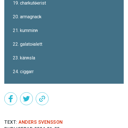
19. charkut
ö
erist
20. armagnac
k
21. kummin
n
22. galato
i
alett
23. kän
n
sla
24. cig
g
arr
TEXT:
ANDERS SVENSSON