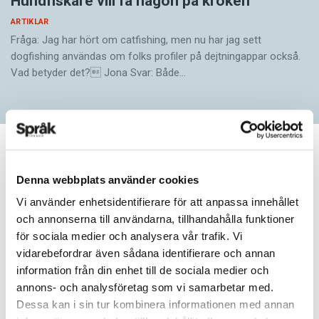
Hundfiskare vill få någon på kroken
ARTIKLAR
Fråga: Jag har hört om catfishing, men nu har jag sett
dogfishing användas om folks profiler på dejtningappar också.
Vad betyder det? Jona Svar: Både…
ARTIKLAR
Denna webbplats använder cookies
Här är vinnaren i 2023
Vi använder enhetsidentifierare för att anpassa innehållet
års
och annonserna till användarna, tillhandahålla funktioner
för sociala medier och analysera vår trafik. Vi
felstavningskalender
vidarebefordrar även sådana identifierare och annan
information från din enhet till de sociala medier och
annons- och analysföretag som vi samarbetar med.
Här är lösningen på 2023 års
Dessa kan i sin tur kombinera informationen med annan
felstavningskalender.