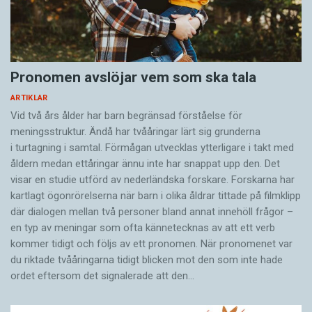
Pronomen avslöjar vem som ska tala
ARTIKLAR
Vid två års ålder har barn begränsad förståelse för
meningsstruktur. Ändå har tvååringar lärt sig grunderna
i turtagning i samtal. Förmågan utvecklas ytterligare i takt med
åldern medan ettåringar ännu inte har snappat upp den. Det
visar en studie utförd av nederländska forskare. Forskarna har
kartlagt ögonrörelserna när barn i olika åldrar tittade på filmklipp
där dialogen mellan två personer bland annat innehöll frågor –
en typ av meningar som ofta kännetecknas av att ett verb
kommer tidigt och följs av ett pronomen. När pronomenet var
du riktade tvååringarna tidigt blicken mot den som inte hade
ordet eftersom det ­signalerade att den…