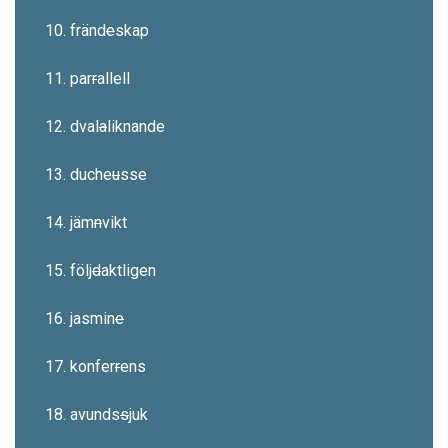
10. fränd
e
skap
11. par
r
allell
12. dval
a
liknande
13. duche
u
sse
14. jäm
n
vikt
15. följ
d
aktligen
16. jasmin
e
17. konfer
r
ens
18. avunds
s
juk