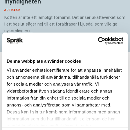
myndigheten
ARTIKLAR
Kotten är inte ett lämpligt förnamn. Det anser Skatte­verket som
i ett beslut säger nej till ett föräldra­par i Ljusdal som ville ge
nykomlingen i…
Denna webbplats använder cookies
ARTIKLAR
Vi använder enhetsidentifierare för att anpassa innehållet
Här är vinnaren i 2023
och annonserna till användarna, tillhandahålla funktioner
för sociala medier och analysera vår trafik. Vi
års
vidarebefordrar även sådana identifierare och annan
information från din enhet till de sociala medier och
felstavningskalender
annons- och analysföretag som vi samarbetar med.
Dessa kan i sin tur kombinera informationen med annan
information som du har tillhandahållit eller som de har
Här är lösningen på 2023 års
samlat in när du har använt deras tjänster.