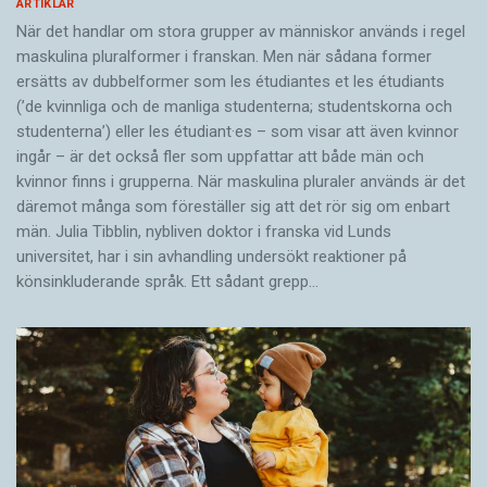
ARTIKLAR
När det handlar om stora grupper av människor används i regel
maskulina pluralformer i franskan. Men när sådana ­former
ersätts av dubbel­former som les étudiantes et les étudiants
(’de kvinnliga och de manliga studenterna; studentskorna och
studenterna’) eller les étudiant·es – som visar att även kvinnor
ingår – är det också fler som uppfattar att både män och
kvinnor finns i grupperna. När maskulina pluraler används är det
där­emot många som föreställer sig att det rör sig om enbart
män. Julia Tibblin, nybliven doktor i franska vid Lunds
universitet, har i sin avhandling undersökt reaktioner på
könsinkluderande språk. Ett sådant grepp…