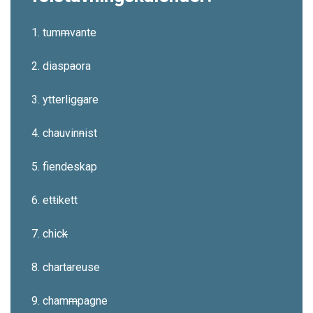
1. tum
m
vante
2. diasp
a
ora
3. ytterlig
g
are
4. chauvin
n
ist
5. fiend
e
skap
6. et
t
ikett
7. chic
k
8. chart
a
reuse
9. cham
m
pagne