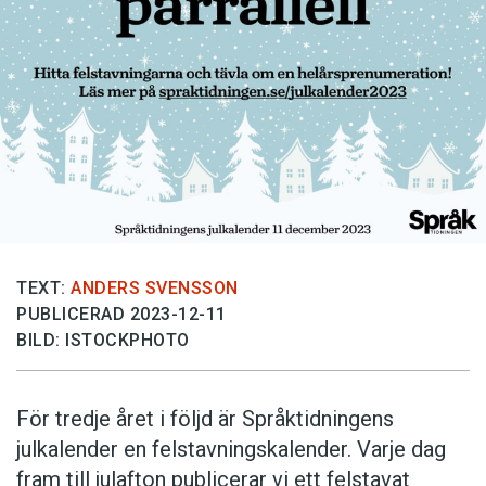
Anmäl till språkpolisen
Föreslå nyord
Annonsera
Prenumerera
Läs Språktidningen digitalt
Press
TEXT:
ANDERS SVENSSON
PUBLICERAD 2023-12-11
BILD: ISTOCKPHOTO
För tredje året i följd är Språktidningens
julkalender en felstavningskalender. Varje dag
fram till julafton publicerar vi ett felstavat