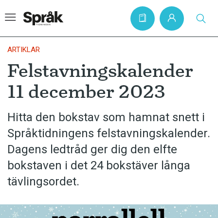
ARTIKLAR
Felstavningskalender
Hem
11 december 2023
Artiklar
Krönikor
Hitta den bokstav som hamnat snett i
Språktidningens felstavningskalender.
Språkfrågor
Dagens ledtråd ger dig den elfte
Skrivtips
bokstaven i det 24 bokstäver långa
Bokrecensioner
tävlingsordet.
Kviss
Podden