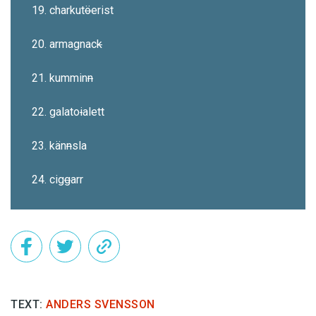
19. charkut
ö
erist
20. armagnac
k
21. kummin
n
22. galato
i
alett
23. kän
n
sla
24. cig
g
arr
TEXT:
ANDERS SVENSSON