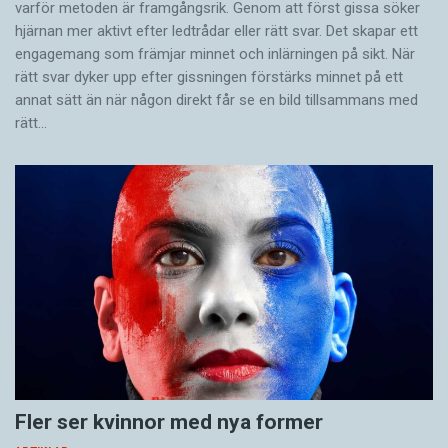
varför metoden är framgångsrik. Genom att först gissa ­söker
hjärnan mer aktivt ­efter ledtrådar eller rätt svar. Det skapar ett
engagemang som främjar minnet och inlärningen på sikt. När
rätt svar dyker upp efter gissningen förstärks minnet på ett
annat sätt än när någon direkt får se en bild tillsammans med
rätt…
Fler ser kvinnor med nya former