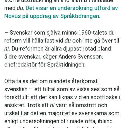
större utsträckning än andra att bli tilltalade
med
du
.
Det visar en undersökning utförd av
Novus på uppdrag av Språktidningen.
– Svenskar som själva minns 1960-talets du-
reform vill hålla fast vid
du
och inte gå över till
ni
. Du-reformen är allra djupast rotad bland
äldre svenskar, säger Anders Svensson,
chefredaktör för Språktidningen.
Ofta talas det om niandets återkomst i
svenskan – ett tilltal som av vissa ses som så
föraktfullt att det kan liknas vid en spottloska i
ansiktet. Trots att
ni
varit så omstritt och
utskällt är det en majoritet av svenskarna som
enligt undersökningen blir niade ofta, ibland