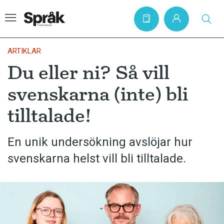
ARTIKLAR
Du eller ni? Så vill
Hem
svenskarna (inte) bli
Artiklar
tilltalade!
Krönikor
Språkfrågor
En unik undersökning avslöjar hur
Skrivtips
svenskarna helst vill bli tilltalade.
Bokrecensioner
Kviss
Podden