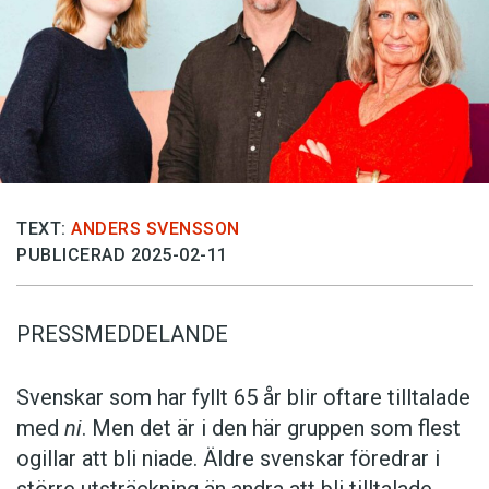
Anmäl till språkpolisen
Föreslå nyord
Annonsera
Prenumerera
Läs Språktidningen digitalt
Press
TEXT:
ANDERS SVENSSON
PUBLICERAD 2025-02-11
PRESSMEDDELANDE
Svenskar som har fyllt 65 år blir oftare tilltalade
med
ni
. Men det är i den här gruppen som flest
ogillar att bli niade. Äldre svenskar föredrar i