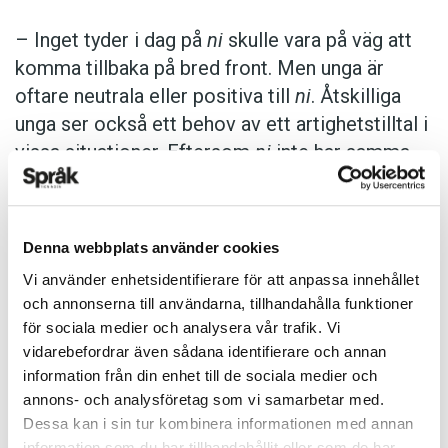
– Inget tyder i dag på
ni
skulle vara på väg att
komma tillbaka på bred front. Men unga är
oftare neutrala eller positiva till
ni
. Åtskilliga
unga ser också ett behov av ett artighetstilltal i
vissa situationer. Eftersom
ni
inte har samma
laddning bland yngre skulle det så småningom
kunna bli ett mer utbrett tilltal som används för
att signalera artighet och respekt, säger Anders
Denna webbplats använder cookies
Svensson.
Vi använder enhetsidentifierare för att anpassa innehållet
och annonserna till användarna, tillhandahålla funktioner
Det finns också skillnader mellan olika
för sociala medier och analysera vår trafik. Vi
väljargrupper. Bland svenskar som sympatiserar
vidarebefordrar även sådana identifierare och annan
med Vänsterpartiet föredrar 82 procent tilltal
information från din enhet till de sociala medier och
annons- och analysföretag som vi samarbetar med.
med
du
och 3 procent med
ni
. Bland
Dessa kan i sin tur kombinera informationen med annan
Socialdemokraternas väljare förespråkar 78
information som du har tillhandahållit eller som de har