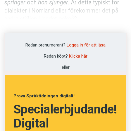
springer
och
hon sjunger
. Är detta typiskt för
dialekter i Norrland eller förekommer det på
andra ställen i landet också?
Anton
Svar:
Att presensändelsen
er
faller bort, som
Redan prenumerant?
Logga in för att läsa
i
han spring
, är typiskt för norrländska mål,
Redan köpt?
Klicka här
närmare bestämt dialekterna i Norrland utom
eller
Gästrikland och södra Hälsingland. Samma sak
förekommer i vissa norska dialekter, framför
allt i Tröndelag.
Prova Språktidningen digitalt!
Specialerbjudande!
Digital