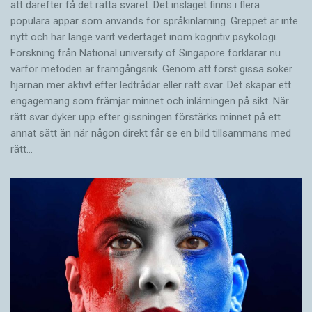
att därefter få det rätta svaret. Det inslaget finns i flera
populära appar som används för språkinlärning. Greppet är inte
nytt och har länge varit vedertaget inom kognitiv psykologi.
Forskning från National university of Singa­pore förklarar nu
varför metoden är framgångsrik. Genom att först gissa ­söker
hjärnan mer aktivt ­efter ledtrådar eller rätt svar. Det skapar ett
engagemang som främjar minnet och inlärningen på sikt. När
rätt svar dyker upp efter gissningen förstärks minnet på ett
annat sätt än när någon direkt får se en bild tillsammans med
rätt…