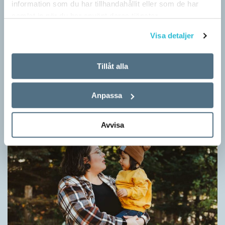
information som du har tillhandahållit eller som de har
samlat in när du har använt deras tjänster.
Visa detaljer
Fler ser kvinnor med nya former
Tillåt alla
ARTIKLAR
När det handlar om stora grupper av människor används i regel
Anpassa
maskulina pluralformer i franskan. Men när sådana ­former
ersätts av dubbel­former som les étudiantes…
Avvisa