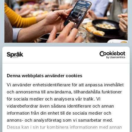
Inlärningen gynnas av gissningar
ARTIKLAR
Först se en bild. Sedan gissa ordet för det bilden föreställer för
att därefter få det rätta svaret. Det inslaget finns i flera
Denna webbplats använder cookies
populära appar…
Vi använder enhetsidentifierare för att anpassa innehållet
och annonserna till användarna, tillhandahålla funktioner
för sociala medier och analysera vår trafik. Vi
vidarebefordrar även sådana identifierare och annan
information från din enhet till de sociala medier och
annons- och analysföretag som vi samarbetar med.
Dessa kan i sin tur kombinera informationen med annan