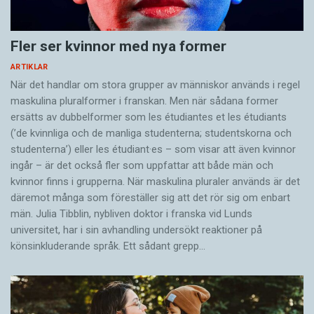
Fler ser kvinnor med nya former
ARTIKLAR
När det handlar om stora grupper av människor används i regel
maskulina pluralformer i franskan. Men när sådana ­former
ersätts av dubbel­former som les étudiantes et les étudiants
(’de kvinnliga och de manliga studenterna; studentskorna och
studenterna’) eller les étudiant·es – som visar att även kvinnor
ingår – är det också fler som uppfattar att både män och
kvinnor finns i grupperna. När maskulina pluraler används är det
där­emot många som föreställer sig att det rör sig om enbart
män. Julia Tibblin, nybliven doktor i franska vid Lunds
universitet, har i sin avhandling undersökt reaktioner på
könsinkluderande språk. Ett sådant grepp…