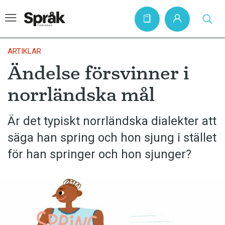
ARTIKLAR
Ändelse försvinner i
Hem
norrländska mål
Artiklar
Krönikor
Är det typiskt norrländska dialekter att
säga han spring och hon sjung i stället
Språkfrågor
för han springer och hon sjunger?
Skrivtips
Bokrecensioner
Kviss
Podden