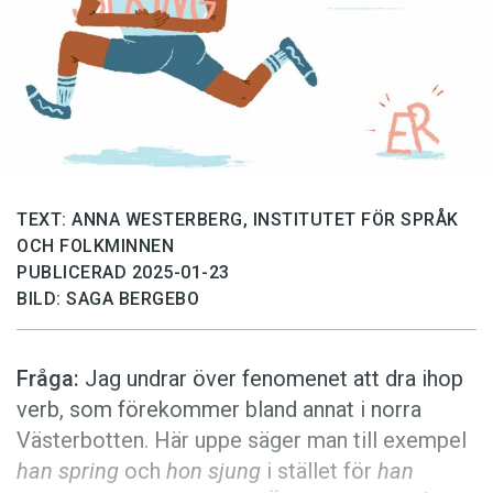
Anmäl till språkpolisen
Föreslå nyord
Annonsera
Prenumerera
Läs Språktidningen digitalt
Press
TEXT: ANNA WESTERBERG, INSTITUTET FÖR SPRÅK
OCH FOLKMINNEN
PUBLICERAD 2025-01-23
BILD: SAGA BERGEBO
Fråga:
Jag undrar över fenomenet att dra ihop
verb, som förekommer bland annat i norra
Väster­botten. Här uppe säger man till exempel
han spring
och
hon sjung
i stället för
han