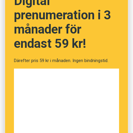
Digital
allt i Tröndelag.
prenumeration i 3
månader för
endast 59 kr!
Därefter pris 59 kr i månaden. Ingen bindningstid.