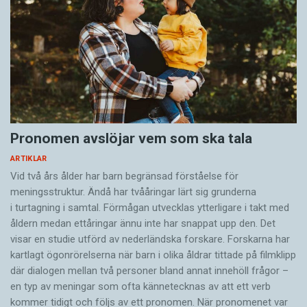
Pronomen avslöjar vem som ska tala
ARTIKLAR
Vid två års ålder har barn begränsad förståelse för
meningsstruktur. Ändå har tvååringar lärt sig grunderna
i turtagning i samtal. Förmågan utvecklas ytterligare i takt med
åldern medan ettåringar ännu inte har snappat upp den. Det
visar en studie utförd av nederländska forskare. Forskarna har
kartlagt ögonrörelserna när barn i olika åldrar tittade på filmklipp
där dialogen mellan två personer bland annat innehöll frågor –
en typ av meningar som ofta kännetecknas av att ett verb
kommer tidigt och följs av ett pronomen. När pronomenet var