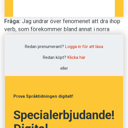
Fråga:
Jag undrar över fenomenet att dra ihop
verb, som förekommer bland annat i norra
Väster­botten. Här uppe säger man till exempel
han spring
och
hon sjung
i stället för
han
Redan prenumerant?
Logga in för att läsa
springer
och
hon sjunger
. Är detta typiskt för
Redan köpt?
Klicka här
dialekter i Norrland eller förekommer det på
andra ställen i landet också?
eller
Anton
Svar:
Att presensändelsen
er
faller bort, som
Prova Språktidningen digitalt!
i
han spring
, är typiskt för norrländska mål,
närmare bestämt dialekterna i Norrland utom
Specialerbjudande!
Gästrikland och södra Hälsingland. Samma sak
förekommer i vissa norska dialekter, framför