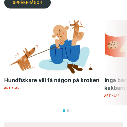
SPRÅKFRÅGOR
Hundfiskare vill få någon på kroken
Inga ban
kakbann
ARTIKLAR
ARTIKLAR