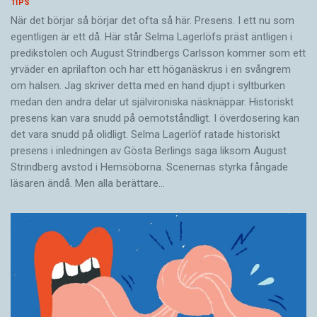
TIPS
När det börjar så ­börjar det ofta så här. Presens. I ett nu som
egentligen är ett då. Här står Selma Lagerlöfs präst äntligen i
predikstolen och August Strindbergs Carlsson ­kommer som ett
yrväder en aprilafton och har ett höganäskrus i en svångrem
om halsen. Jag skriver detta med en hand djupt i syltburken
medan den andra delar ut självironiska näsknäppar. Historiskt
presens kan vara snudd på oemotståndligt. I överdosering kan
det vara snudd på olidligt. Selma Lagerlöf ratade historiskt
presens i ­inledningen av Gösta Berlings saga liksom August
Strindberg avstod i Hemsöborna. ­Scenernas styrka fångade
läsaren ändå. Men alla berättare…