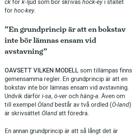
ck
för
k
-ljud som bör skrivas
hock-ey
i stället
för
hoc-key
.
”En grundprincip är att en bokstav
inte bör lämnas ensam vid
avstavning”
OAVSETT VILKEN MODELL
som tillämpas finns
gemensamma regler. En grundprincip är att en
bokstav inte bör lämnas ensam vid avstavning.
Undvik därför
i-sa
,
ö-ver
och
häng-a
. Även om
till exempel
Öland
består av två ordled (
Ö-land
)
är skrivsättet
Öland
att föredra.
En annan grundprincip är att så långt det är