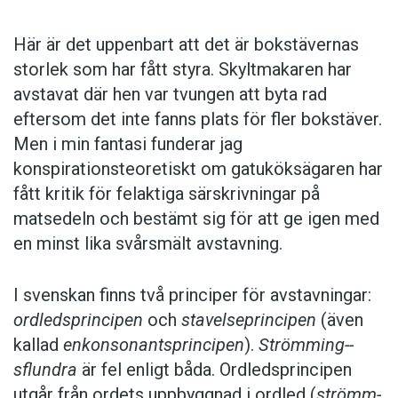
praktiskt om vi i världen bara hade ett enda
Här är det uppenbart att det är bokstävernas
skriftsystem?
storlek som har fått styra. Skyltmakaren har
avstavat där hen var tvungen att byta rad
Ola Karlsson är språkvårdare på Språkrådet
eftersom det inte fanns plats för fler bokstäver.
och redaktör för Svenska skrivregler.
Men i min fantasi funderar jag
konspirationsteoretiskt om gatuköksägaren har
fått kritik för felaktiga särskrivningar på
matsedeln och bestämt sig för att ge igen med
en minst lika svårsmält avstavning.
I svenskan finns två principer för avstavningar:
ordledsprincipen
och
stavelseprincipen
(även
kallad
enkonsonantsprincipen
).
Strömming-­
sflundra
är fel enligt båda. ­Ordledsprincipen
utgår från ordets uppbyggnad i ordled (
strömm-