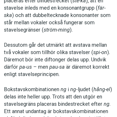
placeras efter bindestrecket (
ste-ka
), att en
stavelse inleds med en konsonantgrupp (
fär-
ska
) och att dubbeltecknade konsonanter som
står mellan vokaler också fungerar som
stavelsegränser (
ström-ming
).
Dessutom går det utmärkt att avstava mellan
två vokaler som tillhör olika stavelser (
spi-on
).
Däremot bör inte diftonger delas upp. Undvik
därför
pa-us
– men
pau-sa
är däremot korrekt
enligt stavelseprincipen.
Bokstavskombinationen
ng
i
ng
-ljudet (
hång-el
)
delas inte heller upp. Trots att den utgör en
stavelsegräns placeras bindestrecket efter
ng
.
Ett annat undantag är bokstavskombinationen