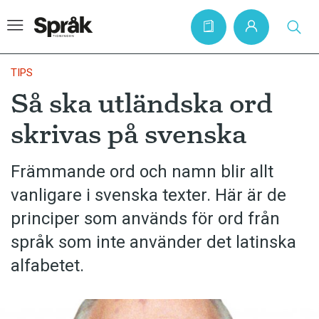
TIPS
Så ska utländska ord
Hem
skrivas på svenska
Artiklar
Krönikor
Främmande ord och namn blir allt
vanligare i svenska texter. Här är de
Språkfrågor
principer som används för ord från
Skrivtips
språk som inte använder det latinska
Bokrecensioner
alfabetet.
Kviss
Podden