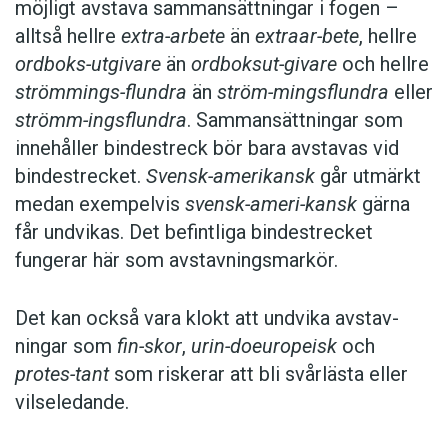
möjligt avstava sammansättningar i fogen –
alltså hellre
extra-arbete
än
extraar-bete
, hellre
ordboks-utgivare
än
ordboksut-givare
och hellre
strömmings-flundra
än
ström-mingsflundra
eller
strömm-ingsflundra
. Sammansättningar som
innehåller bindestreck bör bara avstavas vid
bindestrecket.
Svensk-amerikansk
går utmärkt
medan exempelvis
svensk-ameri-kansk
gärna
får undvikas. Det befintliga bindestrecket
fungerar här som avstavningsmarkör.
Det kan också vara klokt att undvika avstav­
ningar som
fin-skor
,
urin-doeuropeisk
och
protes-tant
som riskerar att bli svårlästa eller
vilseledande.