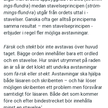
ings-flundra
) medan stavelseprincipen (
ström-
mings-flund-ra
) utgår från ordets uttal i ­
stavelser. Ganska ofta ger alltså principerna
samma resultat – men stavelseprincipen ­
erbjuder i regel fler möjliga avstavningar.
Färsk
och
stekt
bör inte avstavas över huvud
taget. Bägge orden innehåller bara ett ordled
och en stavelse. Hur snävt utrymmet på raden
än är så är det klokt att undvika avstavningar
som
fä-rsk
eller
st-ekt
. Avstavningar ska hjälpa
både läsaren och skribenten – och här löser
möjligen skribenten ett problem men försvårar
samtidigt för läsaren. Både det som kommer
före och efter bindestrecket bör innehålla
minst en stavelse.’