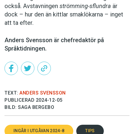
också. Avstavningen
strömming-sflundra
är
dock – hur den än kittlar smaklökarna – inget
att ta efter.
Anders Svensson är chefredaktör på
Språktidningen.
TEXT:
ANDERS SVENSSON
PUBLICERAD 2024-12-05
BILD: SAGA BERGEBO
INGÅR I UTGÅVAN 2024-8
TIPS