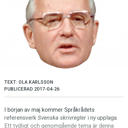
Anmäl till språkpolisen
Föreslå nyord
Annonsera
Prenumerera
Läs Språktidningen digitalt
Press
TEXT: OLA KARLSSON
PUBLICERAD 2017-04-26
I början av maj kommer Språkrådets
referensverk
Svenska skrivregler
i ny upplaga.
Ett tydligt och genomgående tema är denna