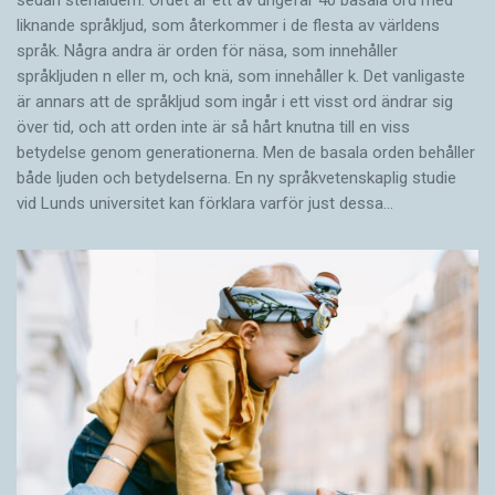
sedan stenåldern. Ordet är ett av ungefär 40 basala ord med
liknande språkljud, som återkommer i de flesta av världens
språk. Några andra är orden för näsa, som innehåller
språkljuden n eller m, och knä, som innehåller k. Det vanligaste
är annars att de språkljud som ingår i ett visst ord ändrar sig
över tid, och att orden inte är så hårt knutna till en viss
betydelse genom generationerna. Men de basala orden behåller
både ljuden och betydelserna. En ny språkvetenskaplig studie
vid Lunds universitet kan förklara varför just dessa…