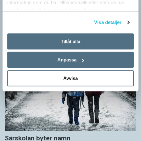
information som du har tillhandahållit eller som de har
SPRÅKBLOGGEN
samlat in när du har använt deras tjänster.
Inför påsken har vi ett riktigt fint erbjudande. Just nu kan du ge
Visa detaljer
bort 3 nummer av Språktidningen för bara 99 kronor! Du kan
också…
Tillåt alla
Anpassa
Avvisa
Särskolan byter namn