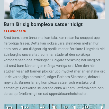
Barn lär sig komplexa satser tidigt
SPRÅKBLOGGEN
Små barn, som ännu inte kan tala, kan redan ha snappat upp
flerordiga fraser. Detta kan också vara skillnaden mellan hur
barn och vuxna tillägnar sig språk, menar forskare i lingvistik vid
Edinburghs universitet, som har studerat den språkliga
kompetensen hos ettåringar. ”Tidigare forskning har klargjort
att små barn känner igen många vanliga ord. Men den här
studien visar att barnen plockar upp mycket mer än enstaka ord
ur de vardagliga samtalen”, säger Barbora Skarabela, doktor i
lingvistik. Barnen lär sig komplexa satser och enstaka ord
samtidigt. Forskarna studerade cirka 40 barn i ettårsåldern och
deras språkinlärning i en rad uppmärksamhetstester.…