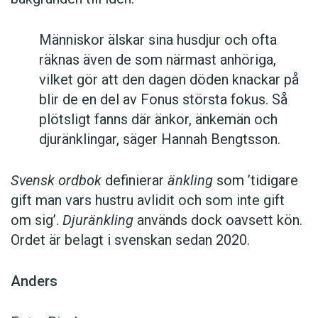
Människor älskar sina husdjur och ofta
räknas även de som närmast anhöriga,
vilket gör att den dagen döden knackar på
blir de en del av Fonus största fokus. Så
plötsligt fanns där änkor, änkemän och
djuränklingar, säger Hannah Bengtsson.
Svensk ordbok
definierar
änkling
som ’tidigare
gift man vars hustru av­lidit och som inte gift
om sig’.
Djuränkling
används dock oavsett kön.
Ordet är belagt i svenskan sedan 2020.
Anders