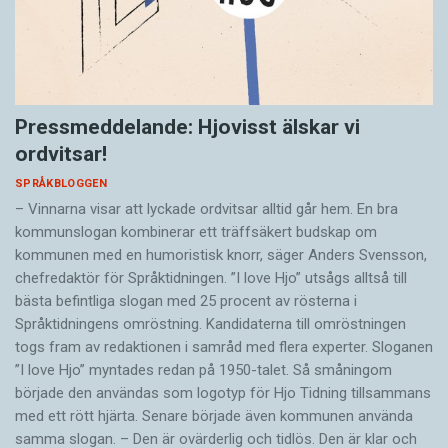
Pressmeddelande: Hjovisst älskar vi
ordvitsar!
SPRÅKBLOGGEN
– Vinnarna visar att lyckade ordvitsar alltid går hem. En bra
kommunslogan kombinerar ett träffsäkert budskap om
kommunen med en humoristisk knorr, säger Anders Svensson,
chefredaktör för Språktidningen. ”I love Hjo” utsågs alltså till
bästa befintliga slogan med 25 procent av rösterna i
Språktidningens omröstning. Kandidaterna till omröstningen
togs fram av redaktionen i samråd med flera experter. Sloganen
”I love Hjo” myntades redan på 1950-talet. Så småningom
började den användas som logotyp för Hjo Tidning tillsammans
med ett rött hjärta. Senare började även kommunen använda
samma slogan. – Den är ovärderlig och tidlös. Den är klar och