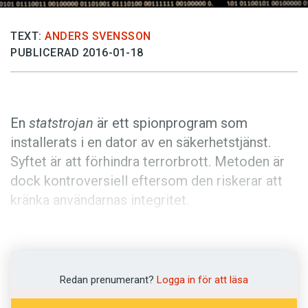
Anmäl till språkpolisen
Föreslå nyord
TEXT:
ANDERS SVENSSON
PUBLICERAD 2016-01-18
Annonsera
Prenumerera
Läs Språktidningen digitalt
En
statstrojan
är ett spionprogram som
Press
installerats i en dator av en säkerhetstjänst.
Syftet är att förhindra terrorbrott. Metoden är
dock kontroversiell eftersom den riskerar att
kränka användarnas integritet.
Trots brandväggar och antivirusprogram sägs
det vara närmast omöjligt att skydda sig mot
statstrojaner. Det är en typ av spionprogram
Redan prenumerant?
Logga in för att läsa
som skapats med målet att stjäla så mycket