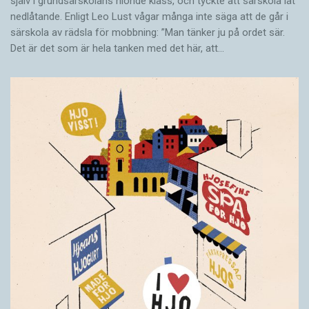
själv i grundsärskolans nionde klass, och tyckte att särskola lät
nedlåtande. Enligt Leo Lust vågar många inte säga att de går i
särskola av rädsla för mobbning: ”Man tänker ju på ordet sär.
Det är det som är hela tanken med det här, att…