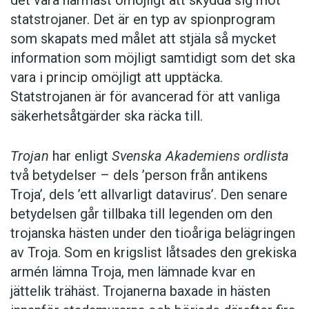
det vara närmast omöjligt att skydda sig mot
statstrojaner. Det är en typ av spionprogram
som skapats med målet att stjäla så mycket
information som möjligt samtidigt som det ska
vara i princip omöjligt att upptäcka.
Statstrojanen är för avancerad för att vanliga
säkerhetsåtgärder ska räcka till.
Trojan
har enligt
Svenska Akademiens ordlista
två betydelser – dels ’person från antikens
Troja’, dels ’ett allvarligt datavirus’. Den senare
betydelsen går tillbaka till legenden om den
trojanska hästen under den tioåriga belägringen
av Troja. Som en krigslist låtsades den grekiska
armén lämna Troja, men lämnade kvar en
jättelik trähäst. Trojanerna baxade in hästen