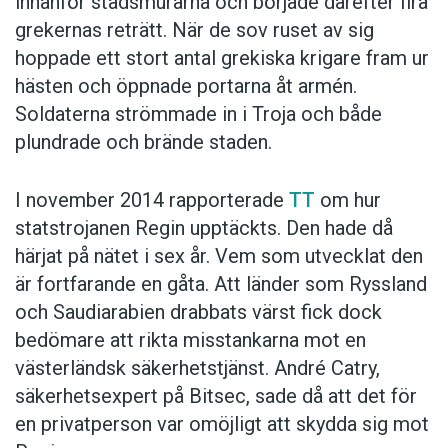
innanför stadsmurarna och började därefter fira
grekernas reträtt. När de sov ruset av sig
hoppade ett stort antal grekiska krigare fram ur
hästen och öppnade portarna åt armén.
Soldaterna strömmade in i Troja och både
plundrade och brände staden.
I november 2014 rapporterade
TT
om hur
statstrojanen Regin upptäckts. Den hade då
härjat på nätet i sex år. Vem som utvecklat den
är fortfarande en gåta. Att länder som Ryssland
och Saudiarabien drabbats värst fick dock
bedömare att rikta misstankarna mot en
västerländsk säkerhetstjänst. André Catry,
säkerhetsexpert på Bitsec, sade då att det för
en privatperson var omöjligt att skydda sig mot