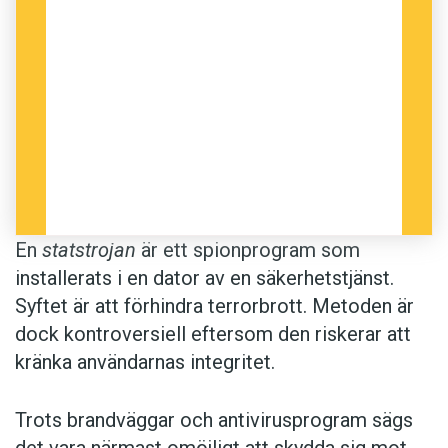
Statstrojaner i medborgares datorer är
ingen småsak.
Vid några få tillfällen har statstrojaner
upptäckts av hackare.
Sydsvenskan
rapporterade 2011 om hur flera tyska
förbundsstater avslöjats använda spionprogram
för övervakning av medborgare.
En
statstrojan
är ett spionprogram som
installerats i en dator av en säkerhetstjänst.
Anders
Syftet är att förhindra terrorbrott. Metoden är
dock kontroversiell eftersom den riskerar att
Illustration: Istockphoto
kränka användarnas integritet.
Trots brandväggar och antivirusprogram sägs