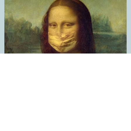
Covid, schmovid – rimmen som lättar upp i
pandemin
SPRÅKBLOGGEN
Corona, schmorona – covid, schmovid – pandemic,
schmandemic. Det kan se barnsligt ut, men den här sortens
lekfulla rim fyller en funktion, även bland vuxna. Det handlar om
reduplikationer, det vill säga när ett ord upprepas. I detta fall
inleder ett ”schm” eller ”shm” det upprepade ordet. ”Schm”-
rimmen kommer ursprungligen från jiddish, men har kommit att