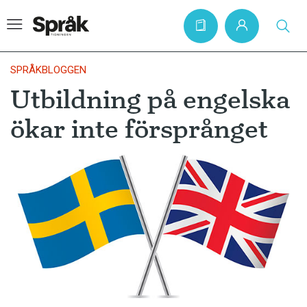
SPRÅKBLOGGEN
Utbildning på engelska
Hem
ökar inte försprånget
Artiklar
Krönikor
Språkfrågor
Skrivtips
Bokrecensioner
Kviss
Podden