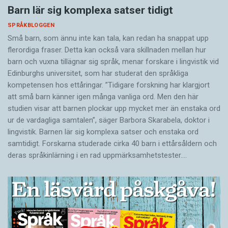
Barn lär sig komplexa satser tidigt
SPRÅKBLOGGEN
Små barn, som ännu inte kan tala, kan redan ha snappat upp
flerordiga fraser. Detta kan också vara skillnaden mellan hur
barn och vuxna tillägnar sig språk, menar forskare i lingvistik vid
Edinburghs universitet, som har studerat den språkliga
kompetensen hos ettåringar. ”Tidigare forskning har klargjort
att små barn känner igen många vanliga ord. Men den här
studien visar att barnen plockar upp mycket mer än enstaka ord
ur de vardagliga samtalen”, säger Barbora Skarabela, doktor i
lingvistik. Barnen lär sig komplexa satser och enstaka ord
samtidigt. Forskarna studerade cirka 40 barn i ettårsåldern och
deras språkinlärning i en rad uppmärksamhetstester.…