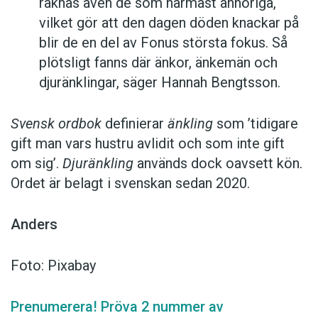
räknas även de som närmast anhöriga,
vilket gör att den dagen döden knackar på
blir de en del av Fonus största fokus. Så
plötsligt fanns där änkor, änkemän och
djuränklingar, säger Hannah Bengtsson.
Svensk ordbok
definierar
änkling
som ’tidigare
gift man vars hustru av­lidit och som inte gift
om sig’.
Djuränkling
används dock oavsett kön.
Ordet är belagt i svenskan sedan 2020.
Anders
Foto: Pixabay
Prenumerera! Pröva 2 nummer av