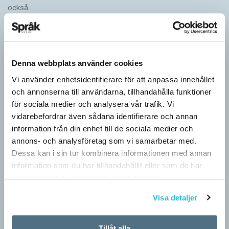
också…
Denna webbplats använder cookies
Vi använder enhetsidentifierare för att anpassa innehållet
och annonserna till användarna, tillhandahålla funktioner
för sociala medier och analysera vår trafik. Vi
vidarebefordrar även sådana identifierare och annan
information från din enhet till de sociala medier och
annons- och analysföretag som vi samarbetar med.
Dessa kan i sin tur kombinera informationen med annan
information som du har tillhandahållit eller som de har
samlat in när du har använt deras tjänster.
Särskolan byter namn
Visa detaljer
SPRÅKBLOGGEN
Grundsärskola byter namn till anpassad grundskola och
gymnasiesärskolan till anpassad gymnasieskola. En som har
Tillåt alla