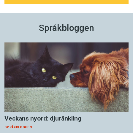
Språkbloggen
Veckans nyord: djuränkling
SPRÅKBLOGGEN