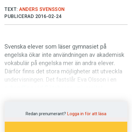
Anmäl till språkpolisen
TEXT:
ANDERS SVENSSON
Föreslå nyord
PUBLICERAD 2016-02-24
Annonsera
Prenumerera
Läs Språktidningen digitalt
Svenska elever som läser gymnasiet på
engelska ökar inte användningen av akademisk
Press
vokabulär på engelska mer än andra elever.
Därför finns det stora möjligheter att utveckla
undervisningen. Det fastslår Eva Olsson i en
avhandling vid Göteborgs universitet
.
I sin avhandling har Eva Olsson undersökt 230
gymnasieelever. Ungdomar som valde ett
Redan prenumerant?
Logga in för att läsa
gymnasieprogram med engelska som
undervisningsspråk hade sedan tidigare goda