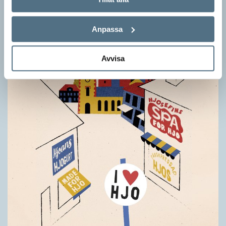
stor del i att detta namnbyte sker är artonåriga Leo Lust…
Anpassa
Avvisa