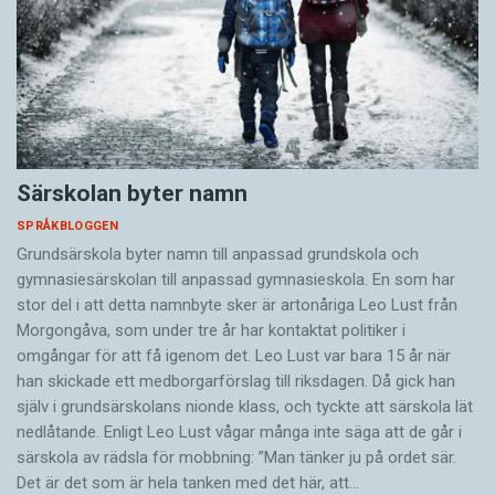
Särskolan byter namn
SPRÅKBLOGGEN
Grundsärskola byter namn till anpassad grundskola och
gymnasiesärskolan till anpassad gymnasieskola. En som har
stor del i att detta namnbyte sker är artonåriga Leo Lust från
Morgongåva, som under tre år har kontaktat politiker i
omgångar för att få igenom det. Leo Lust var bara 15 år när
han skickade ett medborgarförslag till riksdagen. Då gick han
själv i grundsärskolans nionde klass, och tyckte att särskola lät
nedlåtande. Enligt Leo Lust vågar många inte säga att de går i
särskola av rädsla för mobbning: ”Man tänker ju på ordet sär.
Det är det som är hela tanken med det här, att…