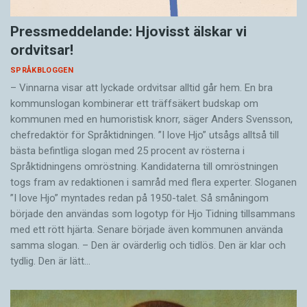
Pressmeddelande: Hjovisst älskar vi
ordvitsar!
SPRÅKBLOGGEN
– Vinnarna visar att lyckade ordvitsar alltid går hem. En bra
kommunslogan kombinerar ett träffsäkert budskap om
kommunen med en humoristisk knorr, säger Anders Svensson,
chefredaktör för Språktidningen. ”I love Hjo” utsågs alltså till
bästa befintliga slogan med 25 procent av rösterna i
Språktidningens omröstning. Kandidaterna till omröstningen
togs fram av redaktionen i samråd med flera experter. Sloganen
”I love Hjo” myntades redan på 1950-talet. Så småningom
började den användas som logotyp för Hjo Tidning tillsammans
med ett rött hjärta. Senare började även kommunen använda
samma slogan. – Den är ovärderlig och tidlös. Den är klar och
tydlig. Den är lätt…