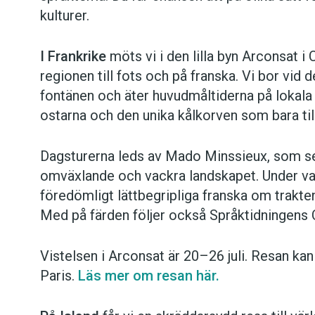
kulturer.
I Frankrike
möts vi i den lilla byn Arconsat i
regionen till fots och på franska. Vi bor vid 
fontänen och äter huvudmåltiderna på lokala 
ostarna och den unika kålkorven som bara til
Dagsturerna leds av Mado Minssieux, som se
omväxlande och vackra landskapet. Under vand
föredömligt lättbegripliga franska om trakte
Med på färden följer också Språktidningens C
Vistelsen i Arconsat är 20–26 juli. Resan k
Paris.
Läs mer om resan här.