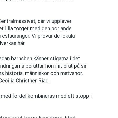
 Centralmassivet, där vi upplever
det lilla torget med den porlande
restauranger. Vi provar de lokala
lverkas här.
dan barnsben känner stigarna i det
ringarna berättar hon initierat på sin
ns historia, människor och matvanor.
ecilia Christner Riad.
an med fördel kombineras med ett stopp i