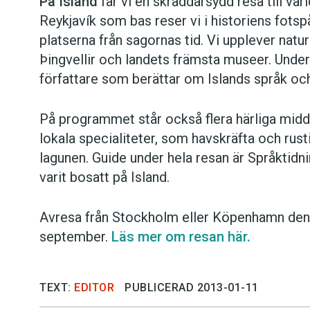
På Island
får vi en skräddarsydd resa till vä
Reykjavík som bas reser vi i historiens fot
platserna från sagornas tid. Vi upplever natu
Þingvellir och landets främsta museer. Unde
författare som berättar om Islands språk och
På programmet står också flera härliga middag
lokala specialiteter, som havskräfta och rust
lagunen. Guide under hela resan är Språktid
varit bosatt på Island.
Avresa från Stockholm eller Köpenhamn den
september.
Läs mer om resan här.
TEXT:
EDITOR
PUBLICERAD 2013-01-11