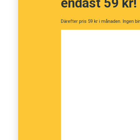
endast 59 kr!
Reykjavík som bas reser vi i historiens fot
platserna från sagornas tid. Vi upplever natu
Därefter pris 59 kr i månaden. Ingen bi
och Þingvellir och landets främsta museer. 
författare som berättar om Islands språk och
På programmet står också flera härliga middag
lokala specialiteter, som havskräfta och rust
lagunen. Guide under hela resan är Språktid
varit bosatt på Island.
Avresa från Stockholm eller Köpenhamn den
september.
Läs mer om resan här.