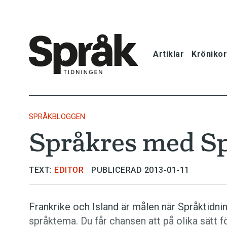
Artiklar
Krönikor
Hem
Artiklar
SPRÅKBLOGGEN
Språkres med Sp
Krönikor
Språkfrågor
TEXT:
EDITOR
PUBLICERAD 2013-01-11
Skrivtips
Frankrike och Island är målen när Språktidn
språktema. Du får chansen att på olika sätt fö
Bokrecensi