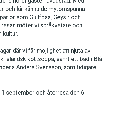
rldens nordligaste huvudstad. Med
spår och lär känna de mytomspunna
rpärlor som Gullfoss, Geysir och
r resan möter vi språkvetare och
 kultur.
ar där vi får möjlighet att njuta av
ik isländsk köttsoppa, samt ett bad i Blå
ningens Anders Svensson, som tidigare
 1 september och återresa den 6