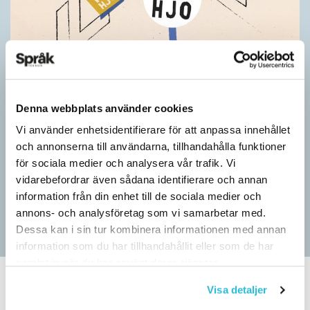
Pressmeddelande: Hjovisst älskar vi
Denna webbplats använder cookies
ordvitsar!
Vi använder enhetsidentifierare för att anpassa innehållet
SPRÅKBLOGGEN
och annonserna till användarna, tillhandahålla funktioner
– Vinnarna visar att lyckade ordvitsar alltid går hem. En bra
för sociala medier och analysera vår trafik. Vi
kommunslogan kombinerar ett träffsäkert budskap om
vidarebefordrar även sådana identifierare och annan
kommunen med en humoristisk knorr, säger Anders Svensson,
information från din enhet till de sociala medier och
…
annons- och analysföretag som vi samarbetar med.
Dessa kan i sin tur kombinera informationen med annan
information som du har tillhandahållit eller som de har
samlat in när du har använt deras tjänster.
Visa detaljer
SPRÅKBLOGGEN