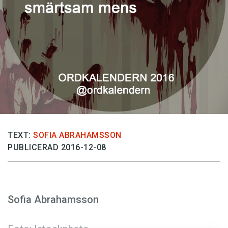
Anmäl till språkpolisen
Föreslå nyord
Annonsera
Prenumerera
Läs Språktidningen digitalt
Press
TEXT:
SOFIA ABRAHAMSSON
PUBLICERAD 2016-12-08
Sofia Abrahamsson