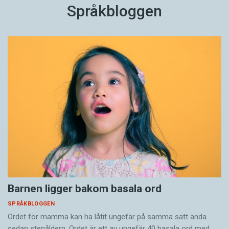
Språkbloggen
Barnen ligger bakom basala ord
SPRÅKBLOGGEN
Ordet för mamma kan ha låtit ungefär på samma sätt ända
sedan stenåldern. Ordet är ett av ungefär 40 basala ord med