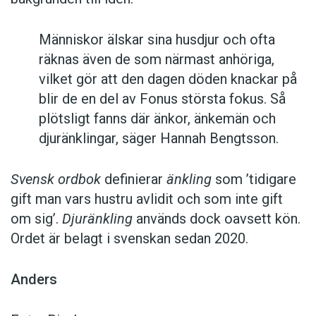
Människor älskar sina husdjur och ofta
räknas även de som närmast anhöriga,
vilket gör att den dagen döden knackar på
blir de en del av Fonus största fokus. Så
plötsligt fanns där änkor, änkemän och
djuränklingar, säger Hannah Bengtsson.
Svensk ordbok
definierar
änkling
som ’tidigare
gift man vars hustru av­lidit och som inte gift
om sig’.
Djuränkling
används dock oavsett kön.
Ordet är belagt i svenskan sedan 2020.
Anders