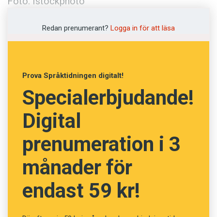
Foto: Istockphoto
Redan prenumerant?
Logga in för att läsa
Prova Språktidningen digitalt!
Specialerbjudande!
Digital
prenumeration i 3
månader för
endast 59 kr!