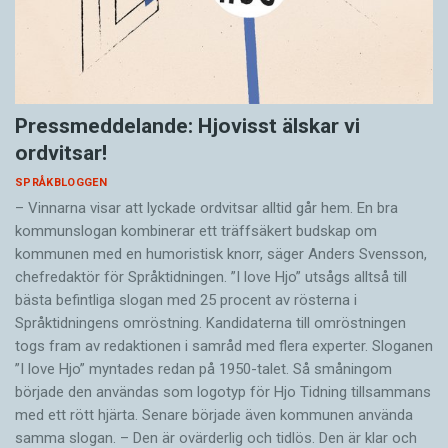
Pressmeddelande: Hjovisst älskar vi
ordvitsar!
SPRÅKBLOGGEN
– Vinnarna visar att lyckade ordvitsar alltid går hem. En bra
kommunslogan kombinerar ett träffsäkert budskap om
kommunen med en humoristisk knorr, säger Anders Svensson,
chefredaktör för Språktidningen. ”I love Hjo” utsågs alltså till
bästa befintliga slogan med 25 procent av rösterna i
Språktidningens omröstning. Kandidaterna till omröstningen
togs fram av redaktionen i samråd med flera experter. Sloganen
”I love Hjo” myntades redan på 1950-talet. Så småningom
började den användas som logotyp för Hjo Tidning tillsammans
med ett rött hjärta. Senare började även kommunen använda
samma slogan. – Den är ovärderlig och tidlös. Den är klar och