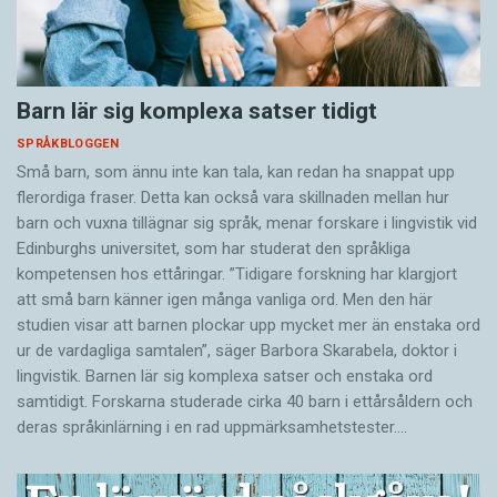
Barn lär sig komplexa satser tidigt
SPRÅKBLOGGEN
Små barn, som ännu inte kan tala, kan redan ha snappat upp
flerordiga fraser. Detta kan också vara skillnaden mellan hur
barn och vuxna tillägnar sig språk, menar forskare i lingvistik vid
Edinburghs universitet, som har studerat den språkliga
kompetensen hos ettåringar. ”Tidigare forskning har klargjort
att små barn känner igen många vanliga ord. Men den här
studien visar att barnen plockar upp mycket mer än enstaka ord
ur de vardagliga samtalen”, säger Barbora Skarabela, doktor i
lingvistik. Barnen lär sig komplexa satser och enstaka ord
samtidigt. Forskarna studerade cirka 40 barn i ettårsåldern och
deras språkinlärning i en rad uppmärksamhetstester.…