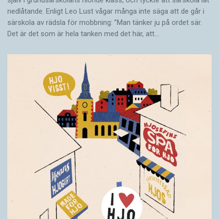
själv i grundsärskolans nionde klass, och tyckte att särskola lät
nedlåtande. Enligt Leo Lust vågar många inte säga att de går i
särskola av rädsla för mobbning: ”Man tänker ju på ordet sär.
Det är det som är hela tanken med det här, att…