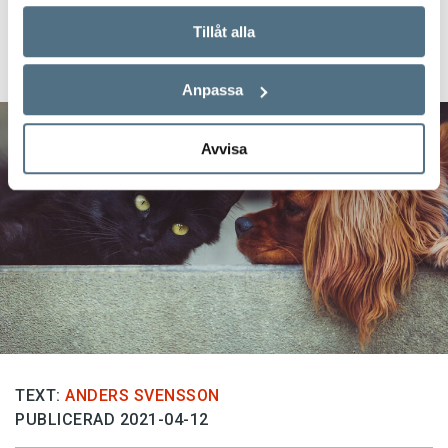
Veckans nyord:
Tillåt alla
djuränkling
Anpassa
Avvisa
TEXT:
ANDERS SVENSSON
PUBLICERAD 2021-04-12