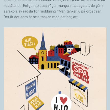
själv i grundsärskolans nionde klass, och tyckte att särskola lät
nedlåtande. Enligt Leo Lust vågar många inte säga att de går i
särskola av rädsla för mobbning: ”Man tänker ju på ordet sär.
Det är det som är hela tanken med det här, att…