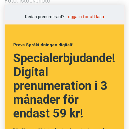
Foto: Istockphoto
Redan prenumerant?
Logga in för att läsa
Prova Språktidningen digitalt!
Specialerbjudande!
Digital
prenumeration i 3
månader för
endast 59 kr!