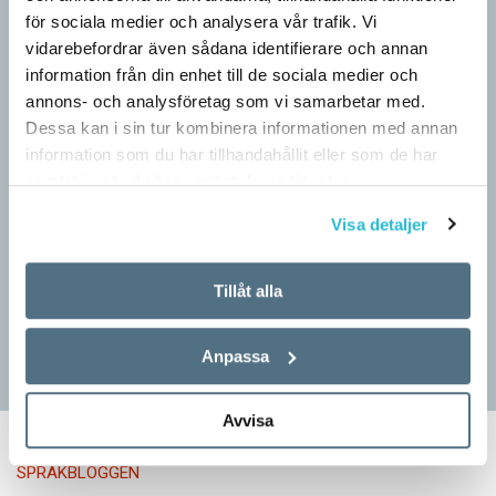
för sociala medier och analysera vår trafik. Vi
vidarebefordrar även sådana identifierare och annan
information från din enhet till de sociala medier och
annons- och analysföretag som vi samarbetar med.
Dessa kan i sin tur kombinera informationen med annan
information som du har tillhandahållit eller som de har
Pressmeddelande: Hjovisst älskar vi
samlat in när du har använt deras tjänster.
ordvitsar!
Visa detaljer
SPRÅKBLOGGEN
– Vinnarna visar att lyckade ordvitsar alltid går hem. En bra
kommunslogan kombinerar ett träffsäkert budskap om
Tillåt alla
kommunen med en humoristisk knorr, säger Anders Svensson,
…
Anpassa
Avvisa
SPRÅKBLOGGEN