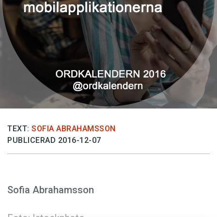
Anmäl till språkpolisen
Föreslå nyord
Annonsera
Prenumerera
Läs Språktidningen digitalt
Press
TEXT:
SOFIA ABRAHAMSSON
PUBLICERAD 2016-12-07
Sofia Abrahamsson