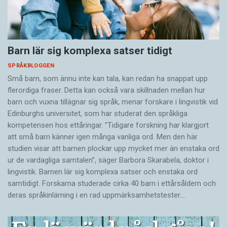
Barn lär sig komplexa satser tidigt
SPRÅKBLOGGEN
Små barn, som ännu inte kan tala, kan redan ha snappat upp
flerordiga fraser. Detta kan också vara skillnaden mellan hur
barn och vuxna tillägnar sig språk, menar forskare i lingvistik vid
Edinburghs universitet, som har studerat den språkliga
kompetensen hos ettåringar. ”Tidigare forskning har klargjort
att små barn känner igen många vanliga ord. Men den här
studien visar att barnen plockar upp mycket mer än enstaka ord
ur de vardagliga samtalen”, säger Barbora Skarabela, doktor i
lingvistik. Barnen lär sig komplexa satser och enstaka ord
samtidigt. Forskarna studerade cirka 40 barn i ettårsåldern och
deras språkinlärning i en rad uppmärksamhetstester.…