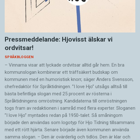
Pressmeddelande: Hjovisst älskar vi
ordvitsar!
SPRÅKBLOGGEN
– Vinnarna visar att lyckade ordvitsar alltid går hem. En bra
kommunslogan kombinerar ett träffsäkert budskap om
kommunen med en humoristisk knorr, säger Anders Svensson,
chefredaktör för Språktidningen. ”I love Hjo” utsågs alltså till
bästa befintliga slogan med 25 procent av rösterna i
Språktidningens omröstning. Kandidaterna till omröstningen
togs fram av redaktionen i samråd med flera experter. Sloganen
”I love Hjo” myntades redan på 1950-talet. Så småningom
började den användas som logotyp för Hjo Tidning tillsammans
med ett rött hjärta. Senare började även kommunen använda
samma slogan. – Den är ovärderlig och tidlös. Den är klar och