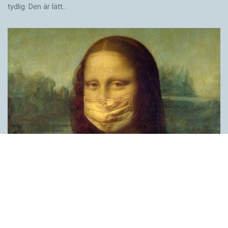
tydlig. Den är lätt…
Covid, schmovid – rimmen som lättar upp i
pandemin
SPRÅKBLOGGEN
Corona, schmorona – covid, schmovid – pandemic,
schmandemic. Det kan se barnsligt ut, men den här sortens
lekfulla rim fyller en funktion, även bland vuxna. Det handlar om