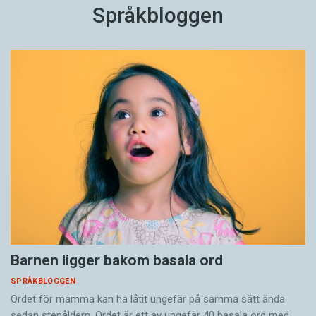
Språkbloggen
Barnen ligger bakom basala ord
SPRÅKBLOGGEN
Ordet för mamma kan ha låtit ungefär på samma sätt ända
sedan stenåldern. Ordet är ett av ungefär 40 basala ord med