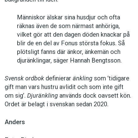
Människor älskar sina husdjur och ofta
räknas även de som närmast anhöriga,
vilket gör att den dagen döden knackar på
blir de en del av Fonus största fokus. Så
plötsligt fanns där änkor, änkemän och
djuränklingar, säger Hannah Bengtsson.
Svensk ordbok
definierar
änkling
som ’tidigare
gift man vars hustru av­lidit och som inte gift
om sig’.
Djuränkling
används dock oavsett kön.
Ordet är belagt i svenskan sedan 2020.
Anders