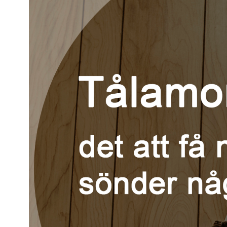
Kviss
Podden
Anmäl till 
Föreslå nyo
Annonsera
Prenumerer
Läs Språkti
Press