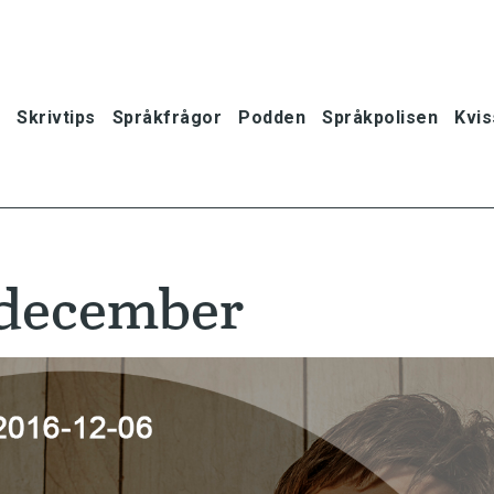
Skrivtips
Språkfrågor
Podden
Språkpolisen
Kvis
 december
oner