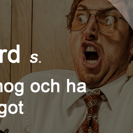
språkpolisen
rd
a
dningen digitalt